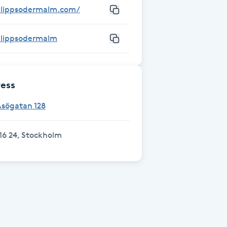
klippsodermalm.com/
klippsodermalm
ess
Åsögatan 128
16 24, Stockholm