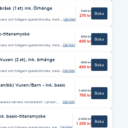
 smycken. Obs! Vi tar endast
er.
bråsk (1 st) ink. Örhänge
540 kr
Boka
270 kr
rcare och tidigare sjuksköterska, med
Läs mer
 smycken. Obs! Vi tar endast
er.
ic-titansmycke
800 kr
Boka
400 kr
rcare och tidigare sjuksköterska, med
Läs mer
 tar endast emot
Vuxen (2 st), ink. örhänge
800 kr
Boka
400 kr
rcare och tidigare sjuksköterska, med
Läs mer
 smycken. Obs! Vi tar endast
er.
nsnibb) Vuxen/Barn - ink. basic
1 400 kr
Boka
700 kr
avares närvaro vid besöket. I priset
Läs mer
 ink. basic-titansmycke
2 400 kr
Boka
1 200 kr
rcare och tidigare sjuksköterska, med
Läs mer