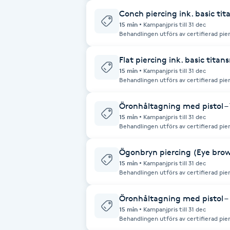
Eyeliner-tatuering
besöket. I priset ingår ett standardtitansmycke. Obs! Vi
betalning via Swish eller kontanter.
Conch piercing ink. basic ti
F
15 min
Kampanjpris till 31 dec
Behandlingen utförs av certifierad pie
hög hygienstandard. För kunder under 18 år krävs vårdnadshavares närvaro vid
Face framing
besöket. I priset ingår ett standardtitansmycke. Obs! Vi
betalning via Swish eller kontanter.
Flat piercing ink. basic tita
15 min
Kampanjpris till 31 dec
Faceliftmassage
Behandlingen utförs av certifierad pie
hög hygienstandard. För kunder under 18 år krävs vårdnadshavares närvaro vid
besöket. I priset ingår ett standardtitansmycke. Obs! Vi
Fet hårbotten
betalning via Swish eller kontanter.
Öronhåltagning med pistol – 
15 min
Kampanjpris till 31 dec
Behandlingen utförs av certifierad pie
Fettreducering
hög hygienstandard. För kunder under 18 år krävs vårdnadshavares närvaro vid
besöket. I priset ingår guld- eller silverpläterade
emot betalning via Swish eller kontant
Ögonbryn piercing (Eye brow
Fibromassage
15 min
Kampanjpris till 31 dec
Behandlingen utförs av certifierad pie
hög hygienstandard. För kunder under 18 år krävs vårdnadshavares närvaro vid
Fillers
besöket. I priset ingår ett standardtitansmycke. Obs! Vi
betalning via Swish eller kontanter.
Öronhåltagning med pistol – 
15 min
Kampanjpris till 31 dec
Fotmassage
Behandlingen utförs av certifierad pie
hög hygienstandard. För kunder under 18 år krävs vårdnadshavares närvaro vid