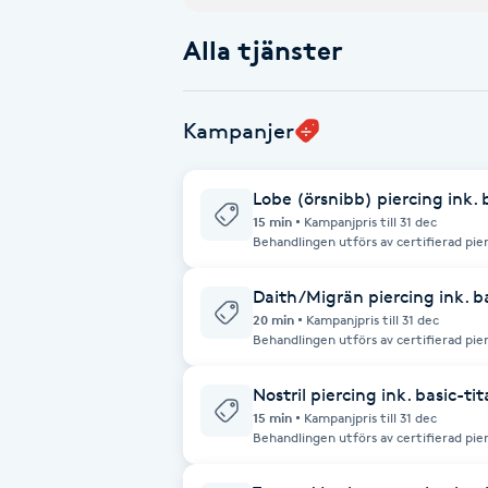
Alla tjänster
Babylights
Balayage
Kampanjer
Bambumassage
Lobe (örsnibb) piercing ink.
15 min
Kampanjpris till 31 dec
Barber
Behandlingen utförs av certifierad pie
hög hygienstandard. För kunder under 18 år krävs vårdnadshavares närvaro vid
besöket. I priset ingår ett standardtitansmycke. Obs! Vi
betalning via Swish eller kontanter.
Barnklippning
Daith/Migrän piercing ink. b
20 min
Kampanjpris till 31 dec
Behandlingen utförs av certifierad pie
BIAB
hög hygienstandard. För kunder under 18 år krävs vårdnadshavares närvaro vid
besöket. I priset ingår ett standardtitansmycke. Obs! Vi
betalning via Swish eller kontanter.
Nostril piercing ink. basic-t
Blowout
15 min
Kampanjpris till 31 dec
Behandlingen utförs av certifierad pie
hög hygienstandard. För kunder under 18 år krävs vårdnadshavares närvaro vid
besöket. I priset ingår ett standardtitansmycke. Obs! Vi
Bottenfärg
betalning via Swish eller kontanter.