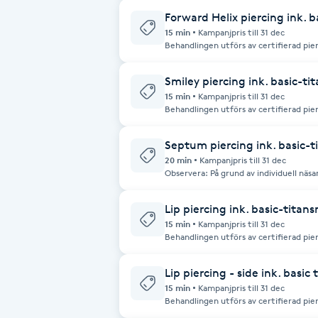
besöket. I priset ingår ett standardtitansmycke. Obs! Vi
Cryoterapi
betalning via Swish eller kontanter.
Forward Helix piercing ink. 
D
15 min
Kampanjpris till 31 dec
Behandlingen utförs av certifierad pie
hög hygienstandard. För kunder under 18 år krävs vårdnadshavares närvaro vid
Damklippning
besöket. I priset ingår ett standardtitansmycke. Obs! Vi
betalning via Swish eller kontanter.
Smiley piercing ink. basic-t
15 min
Kampanjpris till 31 dec
Dermapen
Behandlingen utförs av certifierad pie
hög hygienstandard. För kunder under 18 år krävs vårdnadshavares närvaro vid
besöket. I priset ingår ett standardtitansmycke. Obs! Vi
betalning via Swish eller kontanter.
Diamantslipning
Septum piercing ink. basic-
20 min
Kampanjpris till 31 dec
E
Observera: På grund av individuell nä
septumpiercing inte alltid utföras. Om 
smycket bort och behandlingen är kostnadsfri. Behandlin
Enzympeeling
certifierad piercare och tidigare sjuks
Lip piercing ink. basic-titan
kunder under 18 år krävs vårdnadshavar
ett standardtitansmycke. Obs! Vi tar endast emot betalning via Swish eller
15 min
Kampanjpris till 31 dec
kontanter.
Behandlingen utförs av certifierad pie
Extensions
hög hygienstandard. För kunder under 18 år krävs målsmans närvaro vid
besöket.
Lip piercing - side ink. basic
Extensions borttagning
15 min
Kampanjpris till 31 dec
Behandlingen utförs av certifierad pie
hög hygienstandard. För kunder under 18 år krävs vårdnadshavares närvaro vid