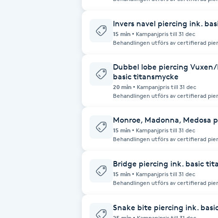
hög hygienstandard. För kunder under 18 år krävs vårdnadshavares närvaro
vid besöket. I priset ingår ett standardtitansmycke. Obs
Fransk manikyr
betalning via Swish eller kontanter.
Invers navel piercing ink. ba
15 min
Kampanjpris till 31 dec
Fransrengöring
Behandlingen utförs av certifierad pie
hög hygienstandard. För kunder under 18 år krävs vårdnadshavares närvaro vid
besöket. I priset ingår ett standardtitansmycke. Obs! Vi
betalning via Swish eller kontanter.
Dubbel lobe piercing Vuxen/B
Frekvensterapi
basic titansmycke
20 min
Kampanjpris till 31 dec
Friskvård
Behandlingen utförs av certifierad pie
hög hygienstandard. För kunder under 18 år krävs vårdnadshavares närvaro vid
besöket. I priset ingår ett standardtitansmycke. Obs! Vi
betalning via Swish eller kontanter.
Monroe, Madonna, Medosa pie
Friskvårdsmassage
15 min
Kampanjpris till 31 dec
Behandlingen utförs av certifierad pie
hög hygienstandard. För kunder under 18 år krävs målsmans närvaro vid
Frisör
besöket. Obs! Vi accepterar enbar
Bridge piercing ink. basic t
15 min
Kampanjpris till 31 dec
Funktionsanalys
Behandlingen utförs av certifierad pie
hög hygienstandard. För kunder under 18 år krävs vårdnadshavares närvaro vid
besöket. I priset ingår ett standardtitansmycke. Obs! Vi
betalning via Swish eller kontanter.
Färgning
Snake bite piercing ink. bas
25 min
Kampanjpris till 31 dec