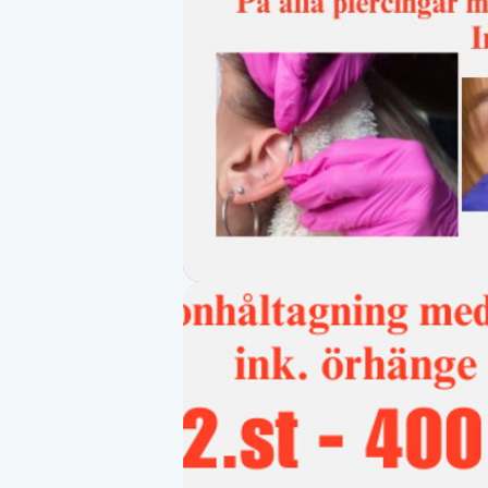
Alternativmedicin
Andningsmassage
Ansiktslyft utan kirurgi
Aromamassage
Ashtanga Yoga
Ayurveda
Ayurvedisk Massage
Ansiktsbehandling djuprengörande
B