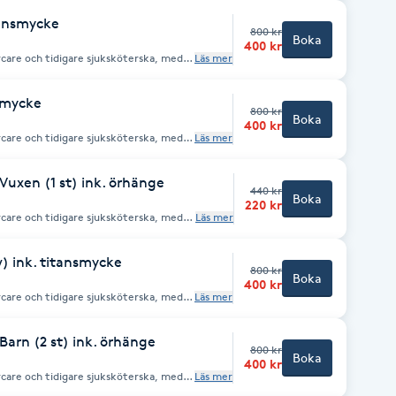
 tar endast emot
tansmycke
800 kr
Boka
400 kr
rcare och tidigare sjuksköterska, med
Läs mer
 tar endast emot
nsmycke
800 kr
Boka
400 kr
rcare och tidigare sjuksköterska, med
Läs mer
 tar endast emot
Vuxen (1 st) ink. örhänge
440 kr
Boka
220 kr
rcare och tidigare sjuksköterska, med
Läs mer
 smycken. Obs! Vi tar endast
er.
) ink. titansmycke
800 kr
Boka
400 kr
rcare och tidigare sjuksköterska, med
Läs mer
 tar endast emot
Barn (2 st) ink. örhänge
800 kr
Boka
400 kr
rcare och tidigare sjuksköterska, med
Läs mer