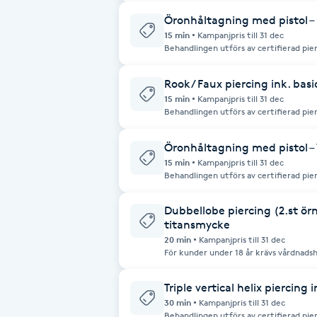
besöket. I priset ingår guld- eller silverpläterade
emot betalning via Swish eller kontant
Fotsvamp
Öronhåltagning med pistol – 
15 min
Kampanjpris till 31 dec
Behandlingen utförs av certifierad pie
hög hygienstandard. För kunder under 18 år krävs vårdnadshavares närvaro vid
Fotvård
besöket. I priset ingår guld- eller silverpläterade
emot betalning via Swish eller kontant
Rook/ Faux piercing ink. bas
Fransar
15 min
Kampanjpris till 31 dec
Behandlingen utförs av certifierad pie
hög hygienstandard. För kunder under 18 år krävs vårdnadshavares närvaro vid
besöket. I priset ingår ett standardtitansmycke. Obs! Vi
Fransborttagning
betalning via Swish eller kontanter.
Öronhåltagning med pistol – 
15 min
Kampanjpris till 31 dec
Behandlingen utförs av certifierad pie
Fransfärgning
hög hygienstandard. För kunder under 18 år krävs vårdnadshavares närvaro vid
besöket. I priset ingår guld- eller silverpläterade
emot betalning via Swish eller kontant
Dubbellobe piercing (2.st ör
Fransförlängning
titansmycke
20 min
Kampanjpris till 31 dec
För kunder under 18 år krävs vårdnadsh
Fransförlängning Megavolym
ingår ett standardtitansmycke. Obs! Vi tar endast emot betalning via Swish
eller kontanter.
Triple vertical helix piercing
Fransförlängning Volym
30 min
Kampanjpris till 31 dec
Behandlingen utförs av certifierad pie