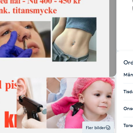
Ord
Mån
Tisd
Ons
Tor
Fler bilder