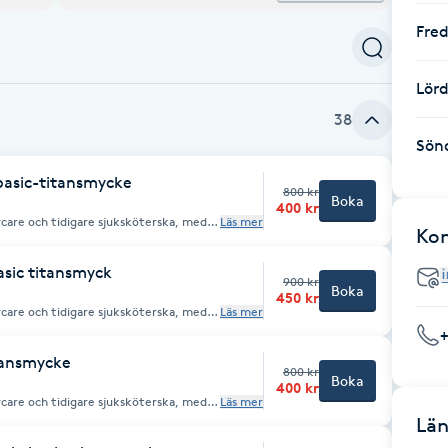
Fre
Lör
38
Sön
 basic-titansmycke
800 kr
Boka
400 kr
rcare och tidigare sjuksköterska, med
Läs mer
Ko
 tar endast emot
asic titansmyck
900 kr
Boka
450 kr
rcare och tidigare sjuksköterska, med
Läs mer
 tar endast emot
itansmycke
800 kr
Boka
400 kr
rcare och tidigare sjuksköterska, med
Läs mer
Län
 tar endast emot