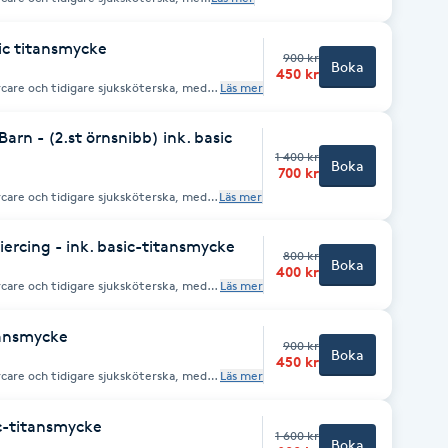
! Vi tar endast emot
sic titansmycke
900 kr
Boka
450 kr
rcare och tidigare sjuksköterska, med
Läs mer
 tar endast emot
arn - (2.st örnsnibb) ink. basic
1 400 kr
Boka
700 kr
rcare och tidigare sjuksköterska, med
Läs mer
 tar endast emot
rcing - ink. basic-titansmycke
800 kr
Boka
400 kr
rcare och tidigare sjuksköterska, med
Läs mer
t betalning via Swish eller kontanter.
itansmycke
900 kr
Boka
450 kr
rcare och tidigare sjuksköterska, med
Läs mer
 tar endast emot
ic-titansmycke
1 600 kr
Boka