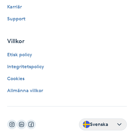
Karriär
IPL hårborttagning
Support
IR-massage
J
Villkor
Japansk massage
Etisk policy
K
Integritetspolicy
K18
Cookies
Allmänna villkor
Katun fransar
Kemisk peeling
Svenska
Keratinbehandling