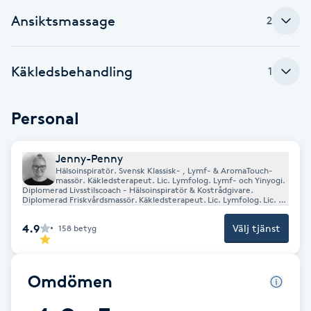
Cryoterapi
Ansiktsmassage
2
D
Damklippning
Käkledsbehandling
1
Dermapen
Personal
Diamantslipning
E
Jenny-Penny
Hälsoinspiratör. Svensk Klassisk- , Lymf- & AromaTouch-
massör. Käkledsterapeut. Lic. Lymfolog. Lymf- och Yinyogi.
Diplomerad Livsstilscoach - Hälsoinspiratör & Kostrådgivare.
Enzympeeling
Diplomerad Friskvårdsmassör. Käkledsterapeut. Lic. Lymfolog. Lic.
Lymfrådgivare. Diplomerad Lymfmassör. Lymfyoga 50 h. Yinyoga 25
h. Utbildad i Naturlig Facelift. Certifierad Livscoach. Certifierad i
4.9
Välj tjänst
158
betyg
AromaTouch-Technique. Utbildad i Massageteknik, Meridian- och
Extensions
akupunkturlära, Chakrabalans, Aurans energifält samt Essentiella
oljor. Certifierad i Aromaterapi. Certifierad i Reflexologi /
Zonterapi.
Extensions borttagning
Omdömen
Eyeliner-tatuering