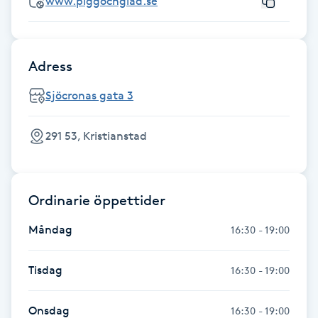
www.piggochglad.se
Föning
G
Adress
Gel naglar
Sjöcronas gata 3
Gelenaglar
291 53, Kristianstad
Gellack
Gellack med förstärkning
Ordinarie öppettider
Måndag
Gravidmassage
16:30 - 19:00
Gravidyoga
Tisdag
16:30 - 19:00
Gruppträning
Onsdag
16:30 - 19:00