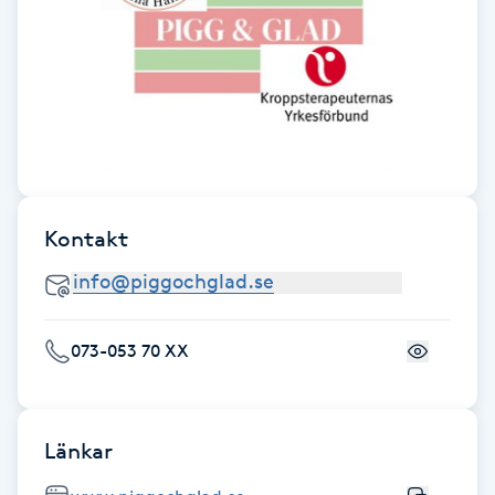
Fransk manikyr
Fransrengöring
Frekvensterapi
Friskvård
Kontakt
Friskvårdsmassage
Frisör
073-053 70 XX
Funktionsanalys
Länkar
Färgning