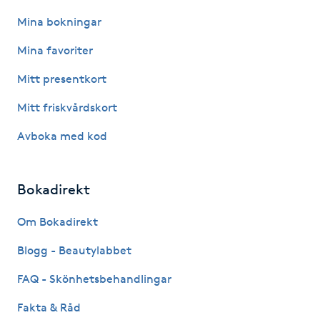
Hårborttagning
Mina bokningar
Hårbottenbehandling
Mina favoriter
Mitt presentkort
Hårförlängning
Mitt friskvårdskort
Hårvård
Avboka med kod
Hälsa
Bokadirekt
Hälsprickor
Om Bokadirekt
I
Blogg - Beautylabbet
Idrottsmassage
FAQ - Skönhetsbehandlingar
IPL
Fakta & Råd