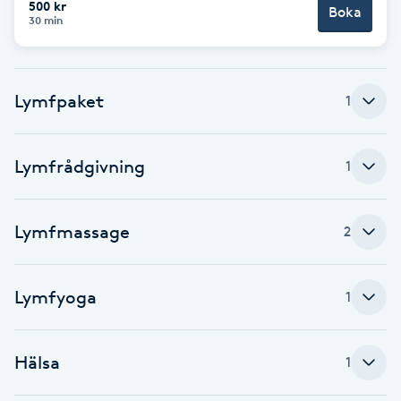
500 kr
Boka
30 min
Brynformning
Brynfärgning
Lymfpaket
1
Brynplockning
Lymfrådgivning
1
Bröllopsuppsättning
C
Lymfmassage
2
Celluliter
Lymfyoga
1
Coachning
Color correction
Hälsa
1