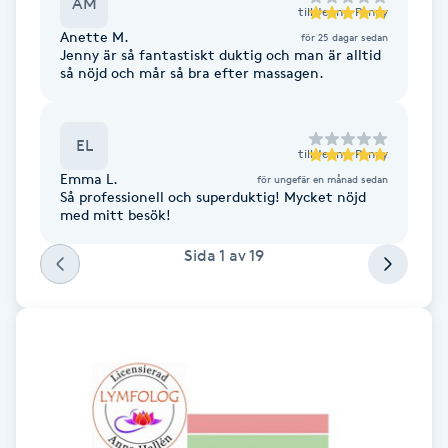
AM
till
Jenny-Penny
Fotsvamp
Anette M.
för 25 dagar sedan
Jenny är så fantastiskt duktig och man är alltid
så nöjd och mår så bra efter massagen.
Fotvård
Fransar
EL
till
Jenny-Penny
Emma L.
för ungefär en månad sedan
Fransborttagning
Så professionell och superduktig! Mycket nöjd
med mitt besök!
Fransfärgning
Sida
1
av
19
Fransförlängning
Fransförlängning Megavolym
Fransförlängning Volym