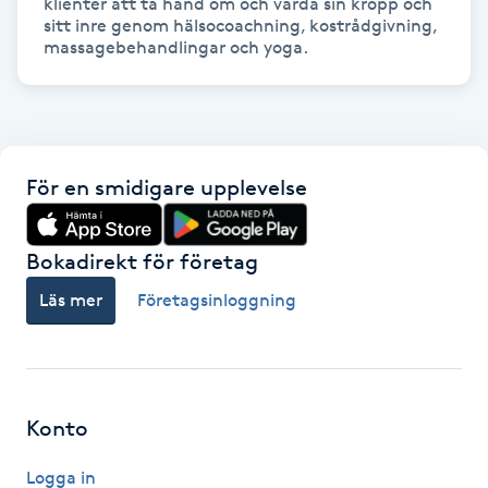
klienter att ta hand om och vårda sin kropp och 
Hot Stone Massage
sitt inre genom hälsocoachning, kostrådgivning, 
massagebehandlingar och yoga.
Hot yoga
Hudföryngring
För en smidigare upplevelse
Huduppstramning
Hudvård
Bokadirekt för företag
Läs mer
Företagsinloggning
Hyaluronsyra
Hyperhidros
Konto
Hypnos
Logga in