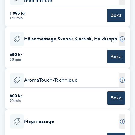
med ansikte
Babylights
1 095 kr
Boka
120 min
Balayage
Hälsomassage Svensk Klassisk, Halvkropp
Bambumassage
650 kr
Boka
50 min
Barber
Barnklippning
AromaTouch-Technique
BIAB
800 kr
Boka
70 min
Blowout
Magmassage
Bottenfärg