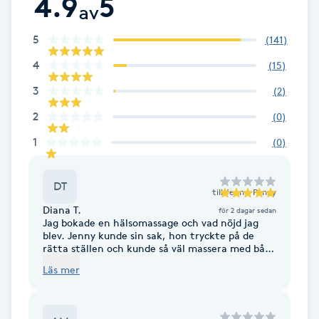
4.9
5
av
F
5
(
141
)
Face framing
4
(
15
)
3
(
2
)
Faceliftmassage
2
(
0
)
Fet hårbotten
1
(
0
)
Fettreducering
DT
till
Jenny-Penny
Diana T.
för 2 dagar sedan
Fibromassage
Jag bokade en hälsomassage och vad nöjd jag
blev. Jenny kunde sin sak, hon tryckte på de
rätta ställen och kunde så väl massera med både
Fillers
mjukare och hårdare tag. En massage helt i min
Läs mer
smak.
Fotmassage