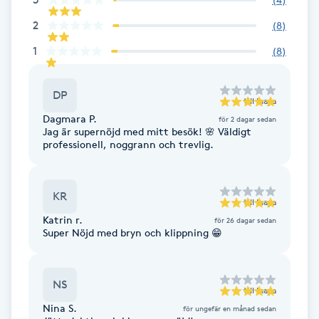
Fransk manikyr
2
(
8
)
1
(
8
)
Fransrengöring
Frekvensterapi
DP
till
Inaya
Dagmara P.
för 2 dagar sedan
Jag är supernöjd med mitt besök! 🌸 Väldigt
Friskvård
professionell, noggrann och trevlig.
Friskvårdsmassage
KR
till
Inaya
Frisör
Katrin r.
för 26 dagar sedan
Super Nöjd med bryn och klippning 😁
Funktionsanalys
NS
till
Inaya
Färgning
Nina S.
för ungefär en månad sedan