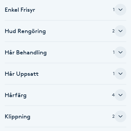
Enkel Frisyr
1
Brynformning
Brynfärgning
Hud Rengöring
2
Brynplockning
Hår Behandling
1
Bröllopsuppsättning
C
Hår Uppsatt
1
Celluliter
Hårfärg
4
Coachning
Klippning
Color correction
2