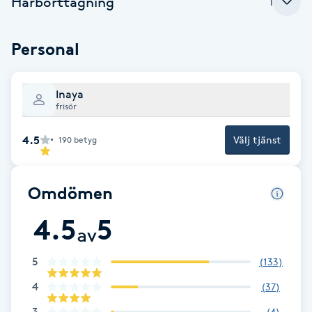
Hårborttagning
1
Fotsvamp
Personal
Fotvård
Fransar
Inaya
frisör
Fransborttagning
4.5
Välj tjänst
190
betyg
Fransfärgning
Omdömen
Fransförlängning
4.5
5
av
Fransförlängning Megavolym
5
(
133
)
4
Fransförlängning Volym
(
37
)
3
(
4
)