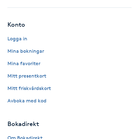
IPL hårborttagning
Konto
IR-massage
J
Logga in
Mina bokningar
Japansk massage
K
Mina favoriter
Mitt presentkort
K18
Mitt friskvårdskort
Katun fransar
Avboka med kod
Kemisk peeling
Bokadirekt
Keratinbehandling
Om Bokadirekt