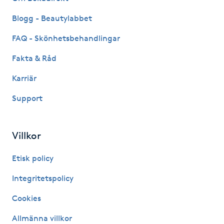
Kinesiologi
Blogg - Beautylabbet
FAQ - Skönhetsbehandlingar
Kinesisk medicin
Fakta & Råd
Kiropraktik
Karriär
Klangmassage
Support
Klippning
Villkor
Klippning & Slingor
Etisk policy
Integritetspolicy
Klippning ungdom
Cookies
Koppningsmassage
Allmänna villkor