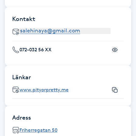
Gua Sha-massage
Kontakt
H
Hatha Yoga
072-032 56 XX
Headspa
Healing
Länkar
Herrklippning
www.pityorpretty.me
HIFU
Adress
Hollywood Peel
Friherregatan 50