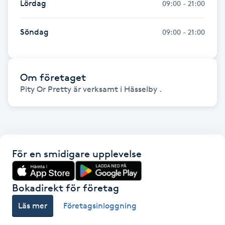
Lördag
09:00 - 21:00
Hårborttagning
Söndag
09:00 - 21:00
Hårbottenbehandling
Hårförlängning
Om företaget
Pity Or Pretty är verksamt i Hässelby .
Hårvård
Hälsa
Hälsprickor
För en smidigare upplevelse
I
Bokadirekt för företag
Idrottsmassage
Läs mer
Företagsinloggning
IPL