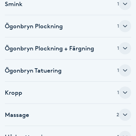
Smink
1
F
Face framing
Ögonbryn Plockning
1
Faceliftmassage
Ögonbryn Plockning + Färgning
1
Fet hårbotten
Ögonbryn Tatuering
1
Fettreducering
Fibromassage
Kropp
1
Fillers
Massage
2
Fotmassage