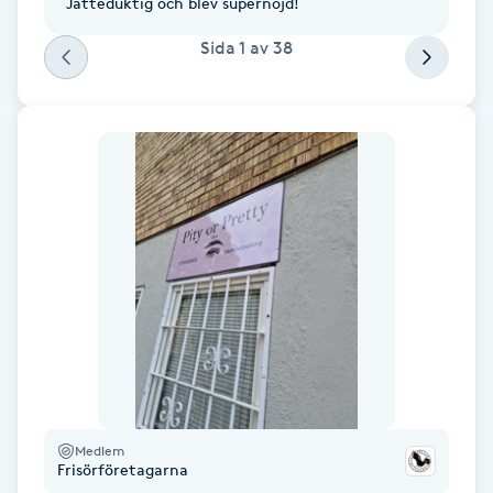
Jätteduktig och blev supernöjd!
Föning
Sida
1
av
38
G
Gel naglar
Gelenaglar
Gellack
Gellack med förstärkning
Gravidmassage
Gravidyoga
Medlem
Frisörföretagarna
Gruppträning