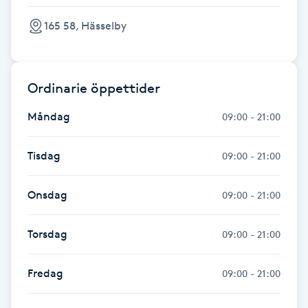
Hot Stone Massage
165 58, Hässelby
Hot yoga
Hudföryngring
Ordinarie öppettider
Måndag
09:00 - 21:00
Huduppstramning
Tisdag
09:00 - 21:00
Hudvård
Onsdag
09:00 - 21:00
Hyaluronsyra
Torsdag
09:00 - 21:00
Hyperhidros
Fredag
09:00 - 21:00
Hypnos