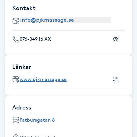
Fotsvamp
Kontakt
Fotvård
076-049 16 XX
Fransar
Fransborttagning
Länkar
Fransfärgning
www.pjkmassage.se
Fransförlängning
Adress
Fransförlängning Megavolym
Fatbursgatan 8
Fransförlängning Volym