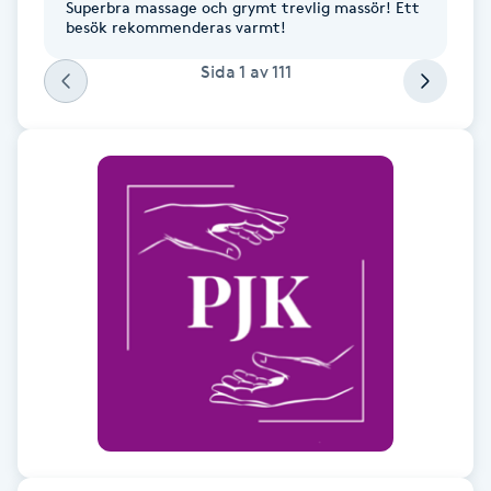
Superbra massage och grymt trevlig massör! Ett
besök rekommenderas varmt!
F
Sida
1
av
111
Face framing
Faceliftmassage
Fet hårbotten
Fettreducering
Fibromassage
Fillers
Fotmassage