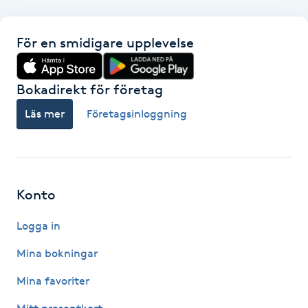
Gua Sha-massage
För en smidigare upplevelse
H
Hatha Yoga
Bokadirekt för företag
Läs mer
Företagsinloggning
Headspa
Healing
Konto
Herrklippning
Logga in
HIFU
Mina bokningar
Hollywood Peel
Mina favoriter