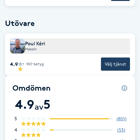
Brynformning
Utövare
Brynfärgning
Poul Kéri
Brynplockning
Massör
Bröllopsuppsättning
4.9
Välj tjänst
907
betyg
C
Omdömen
Celluliter
4.9
5
av
Coachning
5
(
851
)
Color correction
4
(
53
)