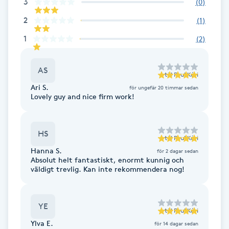
3
Cryoterapi
(
0
)
D
2
(
1
)
1
(
2
)
Damklippning
AS
Dermapen
till
Poul Kéri
Ari S.
för ungefär 20 timmar sedan
Lovely guy and nice firm work!
Diamantslipning
E
HS
till
Poul Kéri
Enzympeeling
Hanna S.
för 2 dagar sedan
Absolut helt fantastiskt, enormt kunnig och
väldigt trevlig. Kan inte rekommendera nog!
Extensions
Extensions borttagning
YE
till
Poul Kéri
Ylva E.
för 14 dagar sedan
Eyeliner-tatuering