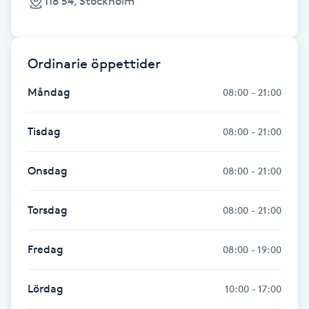
118 54, Stockholm
Fransk manikyr
Fransrengöring
Ordinarie öppettider
Frekvensterapi
Måndag
08:00 - 21:00
Friskvård
Tisdag
08:00 - 21:00
Friskvårdsmassage
Onsdag
08:00 - 21:00
Frisör
Torsdag
08:00 - 21:00
Funktionsanalys
Fredag
08:00 - 19:00
Färgning
Lördag
10:00 - 17:00