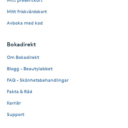
Mitt presentkort
Hot Stone Massage
Mitt friskvårdskort
Hot yoga
Avboka med kod
Hudföryngring
Bokadirekt
Huduppstramning
Om Bokadirekt
Hudvård
Blogg - Beautylabbet
FAQ - Skönhetsbehandlingar
Hyaluronsyra
Fakta & Råd
Hyperhidros
Karriär
Support
Hypnos