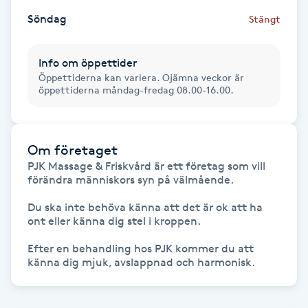
Föning
Söndag
Stängt
G
Info om öppettider
Gel naglar
Öppettiderna kan variera. Ojämna veckor är
öppettiderna måndag-fredag 08.00-16.00.
Gelenaglar
Gellack
Om företaget
PJK Massage & Friskvård är ett företag som vill 
förändra människors syn på välmående.

Gellack med förstärkning
Du ska inte behöva känna att det är ok att ha 
ont eller känna dig stel i kroppen.

Gravidmassage
Efter en behandling hos PJK kommer du att 
Gravidyoga
känna dig mjuk, avslappnad och harmonisk.
Gruppträning