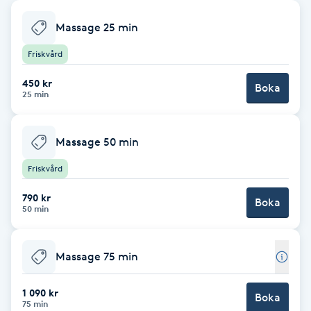
Babylights
Massage 25 min
Friskvård
Balayage
450 kr
Boka
25 min
Bambumassage
Barber
Massage 50 min
Friskvård
Barnklippning
790 kr
Boka
50 min
BIAB
Massage 75 min
Blowout
1 090 kr
Bottenfärg
Boka
75 min