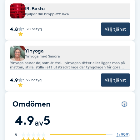
IR-Bastu
F
hjälper din kropp att läka
Face framing
4.8
Välj tjänst
20
betyg
Faceliftmassage
Yinyoga
Yinyoga med Sandra
Fet hårbotten
Yinyoga passar dej som är stel. I yinyogan sitter eller ligger man på
mattan, stilla, stilla i ett utsträckt läge där tyngdlagen får göra
jobbet. Vi kommer åt och sträcker och mjukar upp Bindväven ,
Fettreducering
fascian genom att ge den tid. Vi är i positionerna 3-5min vilket
4.9
Välj tjänst
92
betyg
absolut kan vara både påfrestande och utmanande både för kropp
men även för sinnet. Vi är ovana att vara stilla så länge nu i vårt
dopamin stinna samhälle.
Fibromassage
Omdömen
Fillers
4.9
5
av
Fotmassage
5
(
+999
)