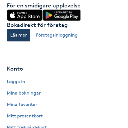
För en smidigare upplevelse
Kinesiologi
Kinesisk medicin
Bokadirekt för företag
Läs mer
Företagsinloggning
Kiropraktik
Klangmassage
Konto
Klippning
Logga in
Klippning & Slingor
Mina bokningar
Klippning ungdom
Mina favoriter
Mitt presentkort
Koppningsmassage
Mitt friskvårdskort