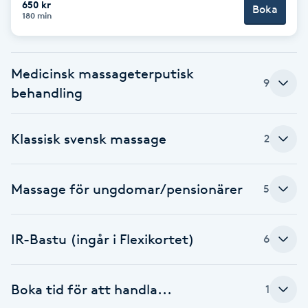
650 kr
Boka
180 min
Brynformning
Brynfärgning
Medicinsk massageterputisk
9
behandling
Brynplockning
Klassisk svensk massage
2
Bröllopsuppsättning
C
Massage för ungdomar/pensionärer
5
Celluliter
Coachning
IR-Bastu (ingår i Flexikortet)
6
Color correction
Boka tid för att handla...
1