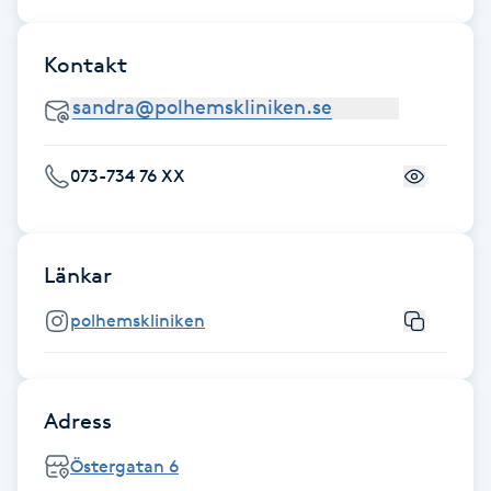
Föning
G
Kontakt
Gel naglar
Gelenaglar
073-734 76 XX
Gellack
Länkar
Gellack med förstärkning
polhemskliniken
Gravidmassage
Gravidyoga
Adress
Östergatan 6
Gruppträning