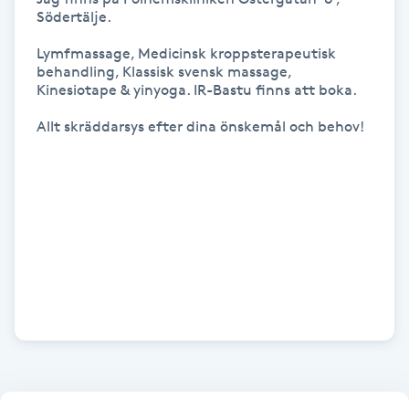
Södertälje.

IPL hårborttagning
Lymfmassage, Medicinsk kroppsterapeutisk 
behandling, Klassisk svensk massage, 
IR-massage
Kinesiotape & yinyoga. IR-Bastu finns att boka. 

J
Allt skräddarsys efter dina önskemål och behov!

Japansk massage
K
K18
Katun fransar
Kemisk peeling
Keratinbehandling