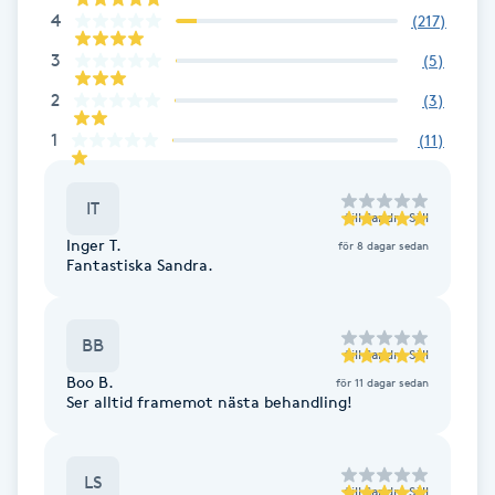
4
(
217
)
Fotsvamp
3
(
5
)
Fotvård
2
(
3
)
1
(
11
)
Fransar
Fransborttagning
IT
till
Sandra Säll
Inger T.
för 8 dagar sedan
Fantastiska Sandra.
Fransfärgning
Fransförlängning
BB
till
Sandra Säll
Boo B.
för 11 dagar sedan
Fransförlängning Megavolym
Ser alltid framemot nästa behandling!
Fransförlängning Volym
LS
till
Sandra Säll