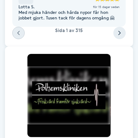
Fransk manikyr
Lotta S.
för 15 dagar sedan
Med mjuka händer och hårda nypor får hon
jobbet gjort. Tusen tack för dagens omgång 🤗
Fransrengöring
Sida
1
av
315
Frekvensterapi
Friskvård
Friskvårdsmassage
Frisör
Funktionsanalys
Färgning