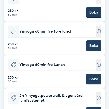
Babylights
230 kr
Boka
60 min
Balayage
Yinyoga 60min fre före lunch
Bambumassage
230 kr
Boka
60 min
Barber
Barnklippning
Yinyoga 60min fre Lunch
BIAB
230 kr
Boka
60 min
Blowout
3h Yinyoga,powerwalk & egenvård
lymfsystemet
Bottenfärg