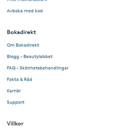
Kosmetisk tatuering
Avboka med kod
Kostrådgivning
Bokadirekt
Kroppsinpackning
Om Bokadirekt
Kroppspeeling
Blogg - Beautylabbet
FAQ - Skönhetsbehandlingar
Käkledsbehandling
Fakta & Råd
Kärlbehandling
Karriär
L
Support
Laserbehandling
Villkor
Lashlift Keratin