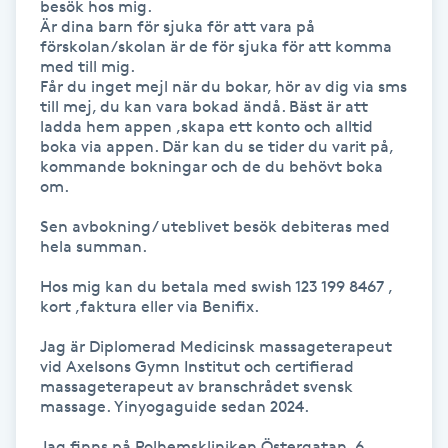
besök hos mig.

Hårborttagning
Är dina barn för sjuka för att vara på 
förskolan/skolan är de för sjuka för att komma 
med till mig.

Hårbottenbehandling
Får du inget mejl när du bokar, hör av dig via sms 
till mej, du kan vara bokad ändå. Bäst är att 
Hårförlängning
ladda hem appen ,skapa ett konto och alltid 
boka via appen. Där kan du se tider du varit på, 
kommande bokningar och de du behövt boka 
Hårvård
om.

Sen avbokning/ uteblivet besök debiteras med 
Hälsa
hela summan. 

Hos mig kan du betala med swish 123 199 8467 ,

Hälsprickor
kort ,faktura eller via Benifix.

I
Jag är Diplomerad Medicinsk massageterapeut 
vid Axelsons Gymn Institut och certifierad 
Idrottsmassage
massageterapeut av branschrådet svensk 
massage. Yinyogaguide sedan 2024.

IPL
Jag finns på Polhemskliniken Östergatan  6 , 