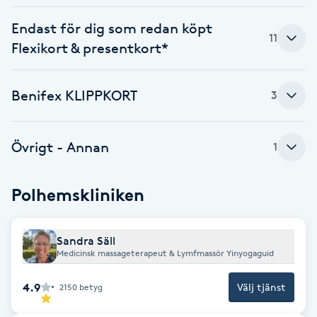
Cryoterapi
D
Endast för dig som redan köpt
11
Flexikort & presentkort*
Damklippning
Benifex KLIPPKORT
3
Dermapen
Diamantslipning
Övrigt - Annan
1
E
Polhemskliniken
Enzympeeling
Extensions
Sandra Säll
Medicinsk massageterapeut & Lymfmassör Yinyogaguid
Extensions borttagning
4.9
Välj tjänst
2150
betyg
Eyeliner-tatuering