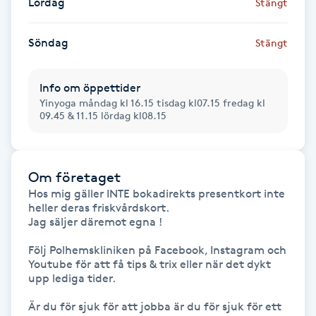
Lördag
Stängt
Hot Stone Massage
Söndag
Stängt
Hot yoga
Hudföryngring
Info om öppettider
Yinyoga måndag kl 16.15 tisdag kl07.15 fredag kl
09.45 & 11.15 lördag kl08.15
Huduppstramning
Hudvård
Om företaget
Hos mig gäller INTE bokadirekts presentkort inte 
Hyaluronsyra
heller deras friskvårdskort.

Jag säljer däremot egna !

Hyperhidros
Följ Polhemskliniken på Facebook, Instagram och 
Youtube för att få tips & trix eller när det dykt 
upp lediga tider.

Hypnos
Är du för sjuk för att jobba är du för sjuk för ett 