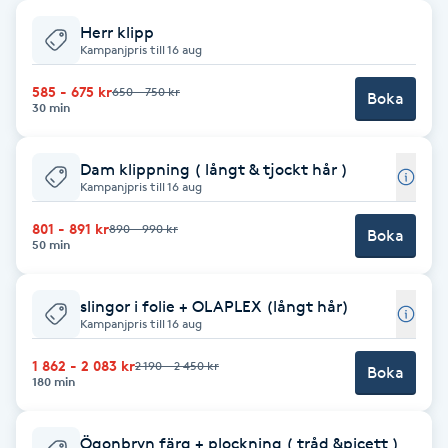
Herr klipp
Babylights
Kampanjpris till 16 aug
Balayage
585 - 675 kr
650 - 750 kr
Boka
30 min
Bambumassage
Dam klippning ( långt & tjockt hår )
Kampanjpris till 16 aug
Barber
801 - 891 kr
890 - 990 kr
Boka
50 min
Barnklippning
slingor i folie + OLAPLEX (långt hår)
BIAB
Kampanjpris till 16 aug
1 862 - 2 083 kr
2 190 - 2 450 kr
Blowout
Boka
180 min
Bottenfärg
Ögonbryn färg + plockning ( tråd &picett )