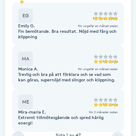
Hårborttagning
EG
till
Saraa (Elev)
Hårbottenbehandling
Emily G.
för ungefär en månad sedan
Fin bemötande. Bra resultat. Nöjd med färg och
klippning
Hårförlängning
Hårvård
MA
till
sonya
Monica A.
för ungefär en månad sedan
Hälsa
Trevlig och bra på att förklara och se vad som
kan göras, supernöjd med slingor och klippning.
Hälsprickor
I
ME
till
sonya
Mira-maria E.
för 2 månader sedan
Idrottsmassage
Extremt tillmötesgående och spred härlig
energi!
IPL
Sida
1
av
47