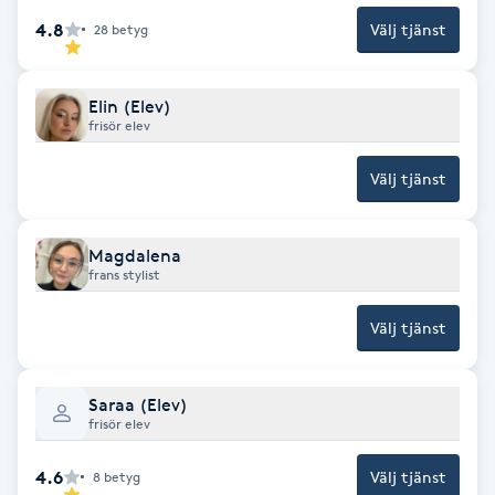
4.8
Välj tjänst
28
betyg
Gua Sha-massage
H
Elin (Elev)
frisör elev
Hatha Yoga
Välj tjänst
Headspa
Magdalena
Healing
frans stylist
Herrklippning
Välj tjänst
HIFU
Saraa (Elev)
frisör elev
Hollywood Peel
4.6
Välj tjänst
8
betyg