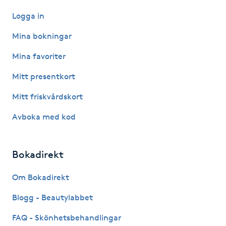
Logga in
Nagelförlängning gelé
Mina bokningar
Nagelförlängning glasfiber
Mina favoriter
Mitt presentkort
Nagelförlängning silke
Mitt friskvårdskort
Nagelförstärkning
Avboka med kod
Nagelklippning
Bokadirekt
Nagelsvamp
Om Bokadirekt
Nageltrång
Blogg - Beautylabbet
FAQ - Skönhetsbehandlingar
Nagelvård