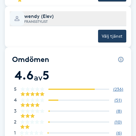
Hot Stone Massage
wendy (Elev)
Hot yoga
FRANSSTYLIST
Välj tjänst
Hudföryngring
Huduppstramning
Omdömen
4.6
5
Hudvård
av
Hyaluronsyra
5
(
236
)
4
(
51
)
Hyperhidros
3
(
8
)
2
(
10
)
Hypnos
1
(
6
)