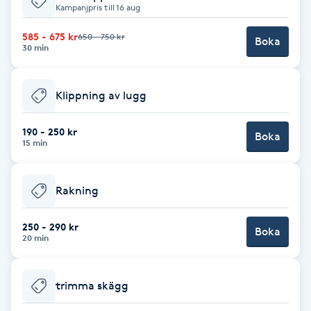
Kampanjpris till 16 aug
Fotsvamp
585 - 675 kr
650 - 750 kr
Boka
30 min
Fotvård
Fransar
Klippning av lugg
Fransborttagning
190 - 250 kr
Boka
15 min
Fransfärgning
Rakning
Fransförlängning
250 - 290 kr
Boka
20 min
Fransförlängning Megavolym
trimma skägg
Fransförlängning Volym