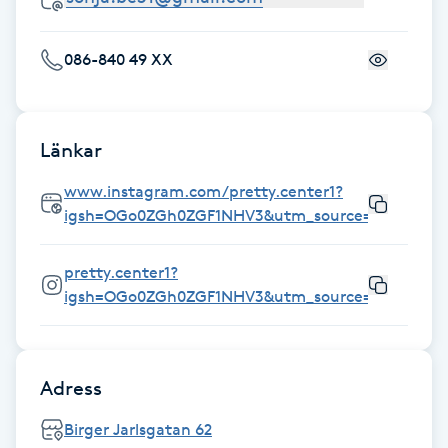
Kinesiologi
086-840 49 XX
Kinesisk medicin
Kiropraktik
Länkar
www.instagram.com/pretty.center1?
Klangmassage
igsh=OGo0ZGh0ZGF1NHV3&utm_source=qr
Klippning
pretty.center1?
igsh=OGo0ZGh0ZGF1NHV3&utm_source=qr
Klippning & Slingor
Klippning ungdom
Adress
Koppningsmassage
Birger Jarlsgatan 62