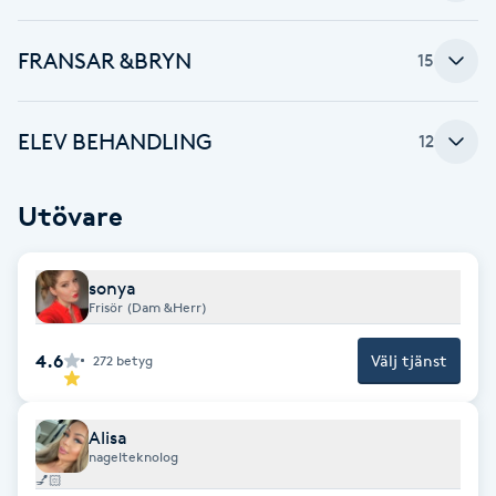
Föning
G
FRANSAR &BRYN
15
Gel naglar
ELEV BEHANDLING
12
Gelenaglar
Utövare
Gellack
sonya
Gellack med förstärkning
Frisör (Dam &Herr)
Gravidmassage
4.6
Välj tjänst
272
betyg
Gravidyoga
Alisa
nagelteknolog
💅🏻
Gruppträning