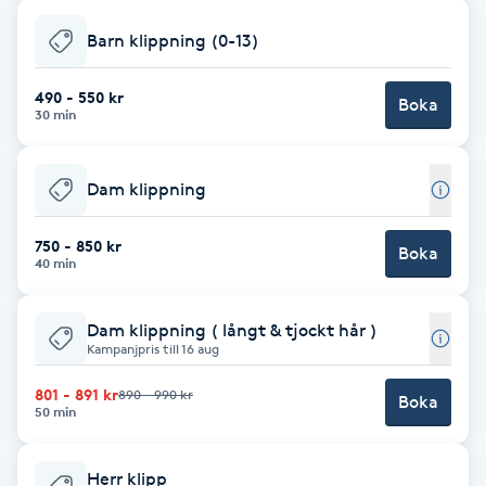
F
Barn klippning (0-13)
Face framing
490 - 550 kr
Boka
30 min
Faceliftmassage
Dam klippning
Fet hårbotten
750 - 850 kr
Boka
Fettreducering
40 min
Fibromassage
Dam klippning ( långt & tjockt hår )
Kampanjpris till 16 aug
Fillers
801 - 891 kr
890 - 990 kr
Boka
50 min
Fotmassage
Herr klipp