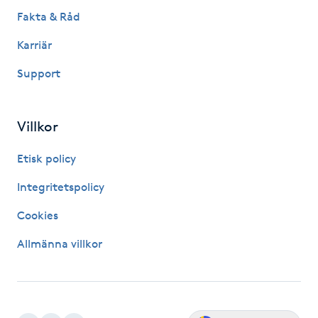
Fakta & Råd
Naglar borttagning
Karriär
Naglar reparation
Support
Naprapati
Villkor
Navelpiercing
Etisk policy
Integritetspolicy
NBE-massage
Cookies
Ny frisyr
Allmänna villkor
O
Olaplex