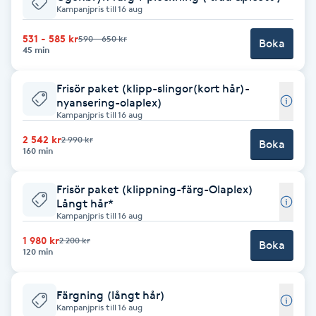
Kampanjpris till 16 aug
Brynformning
531 - 585 kr
590 - 650 kr
Boka
45 min
Brynfärgning
Frisör paket (klipp-slingor(kort hår)-
nyansering-olaplex)
Brynplockning
Kampanjpris till 16 aug
2 542 kr
2 990 kr
Bröllopsuppsättning
Boka
160 min
C
Frisör paket (klippning-färg-Olaplex)
Celluliter
Långt hår*
Kampanjpris till 16 aug
Coachning
1 980 kr
2 200 kr
Boka
120 min
Color correction
Färgning (långt hår)
Kampanjpris till 16 aug