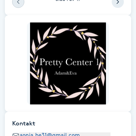
IPL hårborttagning
IR-massage
J
Japansk massage
K
K18
Katun fransar
Kemisk peeling
Kontakt
Keratinbehandling