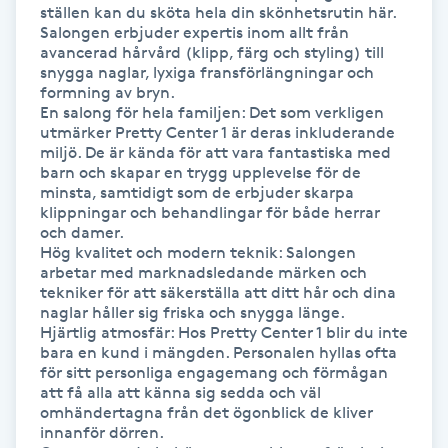
ställen kan du sköta hela din skönhetsrutin här. 
M
Salongen erbjuder expertis inom allt från 
avancerad hårvård (klipp, färg och styling) till 
snygga naglar, lyxiga fransförlängningar och 
Makeup
formning av bryn.

En salong för hela familjen: Det som verkligen 
Manikyr & Pedikyr
utmärker Pretty Center 1 är deras inkluderande 
miljö. De är kända för att vara fantastiska med 
barn och skapar en trygg upplevelse för de 
Massage
minsta, samtidigt som de erbjuder skarpa 
klippningar och behandlingar för både herrar 
och damer.

Medial vägledning
Hög kvalitet och modern teknik: Salongen 
arbetar med marknadsledande märken och 
tekniker för att säkerställa att ditt hår och dina 
Medicinsk massage
naglar håller sig friska och snygga länge.

Hjärtlig atmosfär: Hos Pretty Center 1 blir du inte 
bara en kund i mängden. Personalen hyllas ofta 
Meditation
för sitt personliga engagemang och förmågan 
att få alla att känna sig sedda och väl 
Medium
omhändertagna från det ögonblick de kliver 
innanför dörren.
