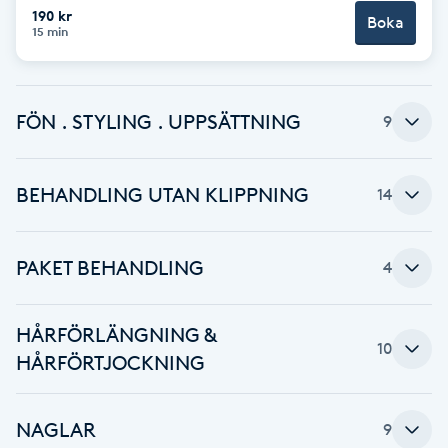
190 kr
Fransk manikyr
Boka
15 min
Fransrengöring
FÖN . STYLING . UPPSÄTTNING
9
Frekvensterapi
Friskvård
BEHANDLING UTAN KLIPPNING
14
Friskvårdsmassage
PAKET BEHANDLING
4
Frisör
HÅRFÖRLÄNGNING &
10
Funktionsanalys
HÅRFÖRTJOCKNING
Färgning
NAGLAR
9