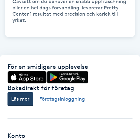
Oavsett om du behöver en snabb uppfräschning 
Megavolymfransar
eller en hel dags förvandling, levererar Pretty 
Center 1 resultat med precision och kärlek till 
yrket.

Melasma
Mesoterapi
MicroPen
För en smidigare upplevelse
Microshading
Bokadirekt för företag
Mixfransar
Läs mer
Företagsinloggning
N
Nagelförlängning
Konto
Nagelförlängning akryl