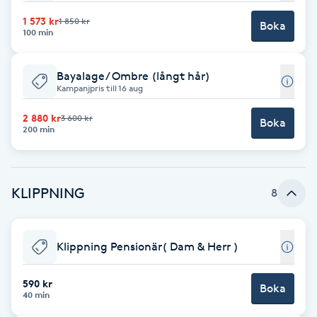
Cryoterapi
1 573 kr
1 850 kr
D
Boka
100 min
Damklippning
Bayalage/ Ombre (långt hår)
Kampanjpris till 16 aug
Dermapen
2 880 kr
3 600 kr
Boka
200 min
Diamantslipning
E
KLIPPNING
8
Enzympeeling
Extensions
Klippning Pensionär( Dam & Herr )
Extensions borttagning
590 kr
Boka
40 min
Eyeliner-tatuering