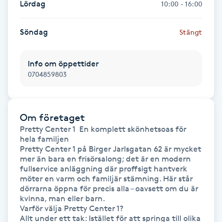
Lördag
10:00 - 16:00
LED-ljusterapi
Söndag
Stängt
Liktornar
Info om öppettider
0704859803
LPG
LPG-behandling
Om företaget
Pretty Center 1  En komplett skönhetsoas för 
LPG-massage
hela familjen

Pretty Center 1 på Birger Jarlsgatan 62 är mycket 
mer än bara en frisörsalong; det är en modern 
Luggklippning
fullservice anläggning där proffsigt hantverk 
möter en varm och familjär stämning. Här står 
dörrarna öppna för precis alla – oavsett om du är 
Lymfmassage
kvinna, man eller barn.

Varför välja Pretty Center 1?

Allt under ett tak: Istället för att springa till olika 
Läpptatuering