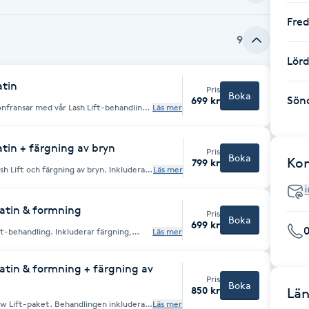
Fre
9
Lör
atin
Pris
Boka
Sön
699 kr
onfransar med vår Lash Lift-behandling.
Läs mer
ing för att ge dina fransar en djupare
. Includes tinting and keratin
r color and improved texture.
ratin + färgning av bryn
Pris
Boka
Ko
799 kr
sh Lift och färgning av bryn. Inkluderar
Läs mer
both worlds
s. Includes keratin treatment for extra
ratin & formning
Pris
Boka
699 kr
t-behandling. Inkluderar färgning,
Läs mer
t skapa perfekta, välformade bryn.
eatment. Includes tinting, keratin
ect, well-defined brows.
ratin & formning + färgning av
Pris
Boka
850 kr
Län
w Lift-paket. Behandlingen inkluderar
Läs mer