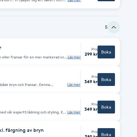
ou
d effectively remove the old result.
5
r
Pris
Boka
299 kr
yn eller fransar för en mer markerad och
Läs mer
Pris
Boka
349 kr
 både bryn och fransar. Denna
Läs mer
ha en enhetlig och harmonisk look, och
 treatment is ideal for those seeking a
and to enhance the natural beauty of
Pris
Boka
349 kr
med vår experttrådning och styling. En
Läs mer
light your brows'
ing and styling. A swift method for
kl. färgning av bryn
Pris
Boka
380 kr