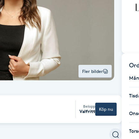
Ord
Fler bilder
Mån
Tisd
Belopp
Köp nu
Valfritt
Ons
Tor