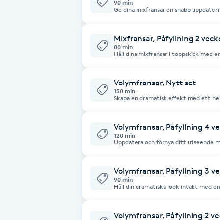
90 min
Ge dina mixfransar en snabb uppdateri
Fransk manikyr
Give your mixed lashes a quick update w
Mixfransar, Påfyllning 2 veck
Fransrengöring
80 min
Håll dina mixfransar i toppskick med en påfy
mixed lashes in top condition with a ref
Frekvensterapi
Volymfransar, Nytt set
150 min
Friskvård
Skapa en dramatisk effekt med ett hel
Volymfransar är en avancerad teknik d
flera fransar per naturlig ögonfrans. De
utan att belasta dina naturliga fransar. Create a dramatic effect with 
Friskvårdsmassage
brand-new set of volume lashes. Volu
Volymfransar, Påfyllning 4 v
where multiple lashes are applied to eac
120 min
and intense effect without weighing d
Uppdatera och förnya ditt utseende me
efter 4 veckor. Update and renew your look with a refill of volume lashes
Frisör
after 4 weeks.
Volymfransar, Påfyllning 3 v
Funktionsanalys
90 min
Håll din dramatiska look intakt med en
veckor. Keep your dramatic look intact with a refill of volume lashes after 3
weeks.
Färgning
Volymfransar, Påfyllning 2 v