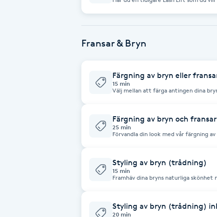
Cryoterapi
effektivt ta bort det gamla resultatet. Do you have a previous Lash Lift y
want to remove? We help you safely an
D
Fransar & Bryn
Damklippning
Dermapen
Färgning av bryn eller fransa
15 min
Välj mellan att färga antingen dina br
intensiv look. Choose to tint either your brows or lashes for a more
Diamantslipning
pronounced and intense look.
E
Färgning av bryn och fransar
25 min
Förvandla din look med vår färgning av
Enzympeeling
behandling är idealisk för de som vill 
framhäva ögonens naturliga skönhet. Transform your look with our tinting
service for both brows and lashes. This
cohesive and harmonious appearance, 
Styling av bryn (trådning)
Extensions
the eyes.
15 min
Framhäv dina bryns naturliga skönhet 
snabb metod för definierade och välformade bryn. High
Extensions borttagning
natural beauty with our expert thread
defined and well-shaped brows.
Styling av bryn (trådning) in
20 min