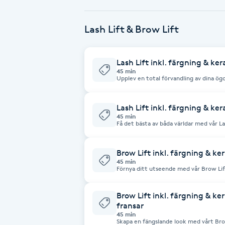
Babylights
Lash Lift & Brow Lift
Balayage
Lash Lift inkl. färgning & ker
45 min
Bambumassage
Upplev en total förvandling av dina ög
Inkluderar färgning och keratinbehandl
färg och förbättrad struktur. Experience a complete transformation of your
eyelashes with our Lash Lift treatment
Barber
treatment to give your lashes a deepe
Lash Lift inkl. färgning & ke
45 min
Få det bästa av båda världar med vår La
keratinbehandling för extra näring och glans. Get the best of 
Barnklippning
with our Lash Lift and tinting of brow
nourishment and shine.
Brow Lift inkl. färgning & ke
45 min
BIAB
Förnya ditt utseende med vår Brow Lif
keratinbehandling och formning för at
Renew your look with our Brow Lift tr
treatment, and shaping to create perf
Blowout
Brow Lift inkl. färgning & ke
fransar
45 min
Bottenfärg
Skapa en fängslande look med vårt Bro