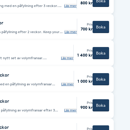
Boka
800 kr
ng med en påfyllning efter 3 veckor.
Läs mer
ith a refill after 3 weeks.
or
Pris
Boka
700 kr
llning efter 2 veckor. Keep your
Läs mer
ill after 2 weeks.
Pris
Boka
1 400 kr
t nytt set av volymfransar.
Läs mer
är man applicerar ett knippe med
tta ger en fyllig och intensiv effekt
a
me lashes are an advanced technique
eckor
Pris
h natural eyelash. This provides a full
Boka
1 000 kr
own your natural lashes.
d en påfyllning av volymfransar
Läs mer
eckor
Pris
Boka
900 kr
 påfyllning av volymfransar efter 3
Läs mer
eckor
Pris