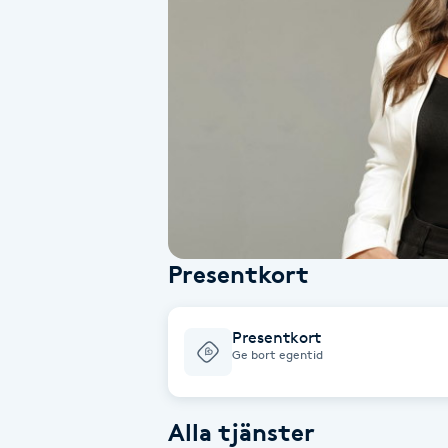
Alternativmedicin
Andningsmassage
Ansiktslyft utan kirurgi
Aromamassage
Ashtanga Yoga
Presentkort
Ayurveda
Presentkort
Ayurvedisk Massage
Ge bort egentid
Ansiktsbehandling djuprengörande
Alla tjänster
B