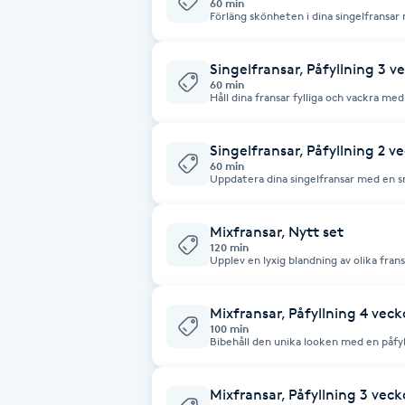
60 min
extensions, providing a mascara-like eff
Förläng skönheten i dina singelfransar
natural lash, resulting in longer and th
Fotsvamp
Extend the beauty of your single lashes
Singelfransar, Påfyllning 3 v
Fotvård
60 min
Håll dina fransar fylliga och vackra med en p
lashes full and beautiful with a refill a
Fransar
Singelfransar, Påfyllning 2 v
60 min
Fransborttagning
Uppdatera dina singelfransar med en sn
Refresh your single lashes with a quick 
Fransfärgning
Mixfransar, Nytt set
120 min
Upplev en lyxig blandning av olika fran
Mixfransar är en blandning av singelfra
Fransförlängning
fyllighet och täthet än vad singelfransar gör. Experience a luxur
different lash styles with our new set 
blend of Single Lashes and Volume Lash
Mixfransar, Påfyllning 4 veck
density compared to single lashes.
Fransförlängning Megavolym
100 min
Bibehåll den unika looken med en påfyl
Maintain the unique look with a refill 
Fransförlängning Volym
Mixfransar, Påfyllning 3 veck