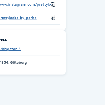
www.instagram.com/prettylooks_by_parisa/
rettylooks_by_parisa
ess
rkivgatan 5
11 34, Göteborg