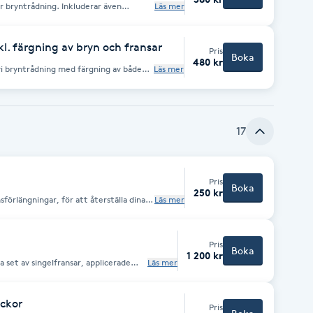
år bryntrådning. Inkluderar även
Läs mer
n. Get stylish and well-
Also includes tinting to give your
kl. färgning av bryn och fransar
Pris
Boka
480 kr
i bryntrådning med färgning av både
Läs mer
ngen för att framhäva dina ögon. For
hreading with tinting of both brows
ighlight your eyes.
17
Pris
Boka
250 kr
förlängningar, för att återställa dina
Läs mer
Pris
Boka
1 200 kr
a set av singelfransar, applicerade
Läs mer
elfransar är den klassiska metoden för
ekt. Varje singelfrans fästs på en
h tjockare fransar. Achieve
 set of single lashes, applied with
eckor
Pris
shes are the classic method for lash