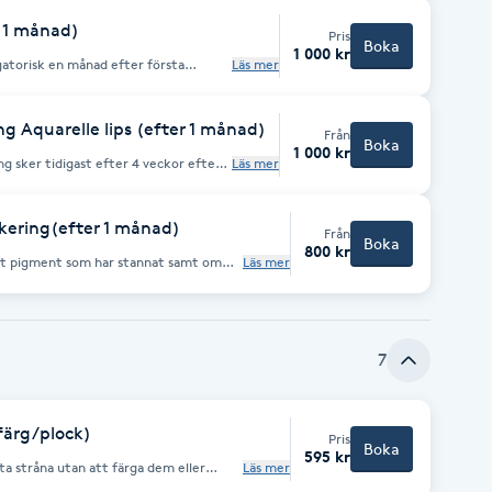
åla med penna. Behandlingen går till
r 1 månad)
ögonen naturligt – slippa eyeliner i
Pris
mail.com för frågor innan ditt
Boka
1 000 kr
igatorisk en månad efter första
Läs mer
ök.
g Aquarelle lips (efter 1 månad)
Från
Boka
1 000 kr
ng sker tidigast efter 4 veckor efter
Läs mer
ouch up
rkering(efter 1 månad)
Från
Boka
800 kr
et pigment som har stannat samt om
Läs mer
 fyller på vid behov.
fter 4 veckor efter ditt första besök.
 ingår ej i behandlingen.
7
färg/plock)
Pris
Boka
595 kr
fta stråna utan att färga dem eller
Läs mer
noppa. OBS: Endast lyft med permanenta vätskor. Ej YUMi vätskor.