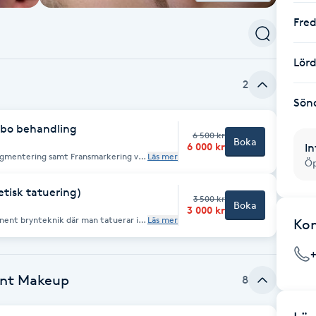
Fre
Lör
2
Sön
mbo behandling
6 500 kr
Boka
6 000 kr
In
pigmentering samt Fransmarkering vid
Läs mer
Öp
isk tatuering)
3 500 kr
Boka
3 000 kr
ent brynteknik där man tatuerar in
Läs mer
Ko
, pudrig effekt – ungefär som när
ormen
ktets proportioner. 2.
ent Makeup
8