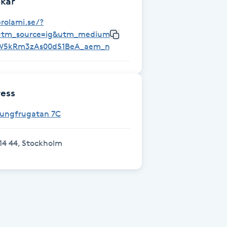
kar
rolami.se/?
utm_source=ig&utm_medium=social&utm_content=link_i
W5kRm3zAs00dS1BeA_aem_nUNJfd5A1z7cIxmaXXEQhg
ess
Jungfrugatan 7C
14 44, Stockholm