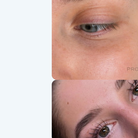
Alternativmedicin
Andningsmassage
Ansiktslyft utan kirurgi
Aromamassage
Ashtanga Yoga
Ayurveda
Ayurvedisk Massage
Ansiktsbehandling djuprengörande
B