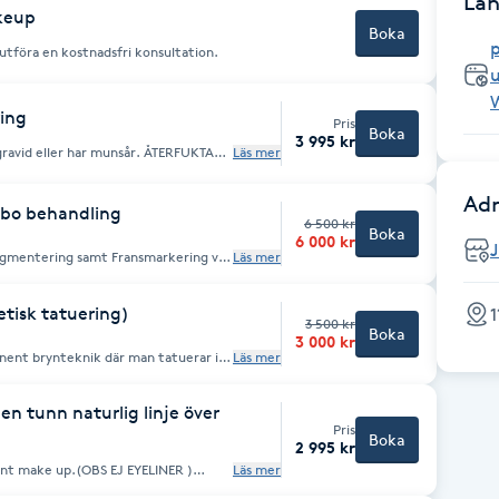
Län
keup
Boka
mail.com för frågor innan ditt
p
 utföra en kostnadsfri konsultation.
ing
Pris
Boka
3 995 kr
ller har munsår. ÅTERFUKTA
Läs mer
är en semi-
mjukt tonad och naturlig färg på
Adr
mbo behandling
r mer fräsch och pigg look – gör att
6 500 kr
Boka
6 000 kr
tion –
pigmentering samt Fransmarkering vid
Läs mer
, även om du aldrig haft tydliga
isk tatuering)
1
3 500 kr
Boka
det
3 000 kr
ller pilla på läpparna * Undvik alkohol
ent brynteknik där man tatuerar in
Läs mer
) * Undvik träning, bastu och sol
, pudrig effekt – ungefär som när
rfuktande kräm vid behov
n tunn naturlig linje över
ormen
Pris
ktets proportioner. 2.
Boka
2 995 kr
nt make up.(OBS EJ EYELINER )
Läs mer
a mer synligare, markerade ögon för