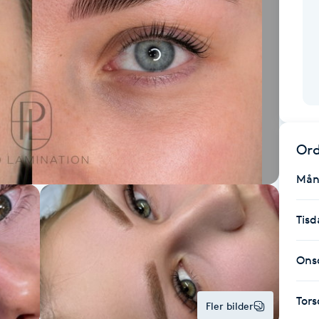
Ord
Mån
Tisd
Ons
Tor
Fler bilder