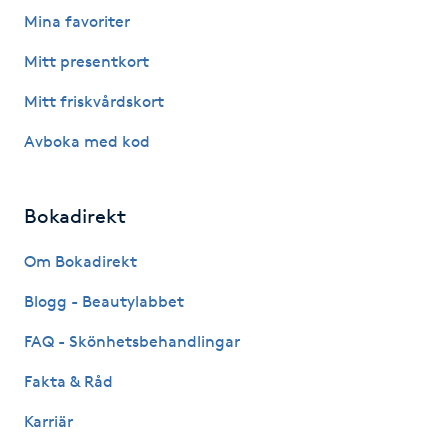
Fransk manikyr
Mina favoriter
Mitt presentkort
Fransrengöring
Mitt friskvårdskort
Frekvensterapi
Avboka med kod
Friskvård
Bokadirekt
Friskvårdsmassage
Om Bokadirekt
Frisör
Blogg - Beautylabbet
FAQ - Skönhetsbehandlingar
Funktionsanalys
Fakta & Råd
Färgning
Karriär