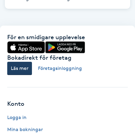
Fotsvamp
Fotvård
För en smidigare upplevelse
Fransar
Fransborttagning
Bokadirekt för företag
Läs mer
Företagsinloggning
Fransfärgning
Fransförlängning
Konto
Fransförlängning Megavolym
Logga in
Fransförlängning Volym
Mina bokningar