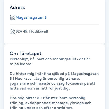
Adress
F
Magasinsgatan 5
Face framing
824 45, Hudiksvall
Faceliftmassage
Fet hårbotten
Om företaget
Personligt, hållbart och meningsfullt- det är 
Fettreducering
mina ledord. 

Fibromassage
Du hittar mig i vår fina sjöbod på Magasinsgatan 
5 i Hudiksvall. Jag är personlig tränare, 
yogalärare och massör och jag fokuserar på att 
Fillers
hitta vad som är rätt för just dig. 

Hos mig hittar du tjänster inom personlig 
Fotmassage
träning, avslappnande massage, yinyoga och 
träning under och efter graviditet. 