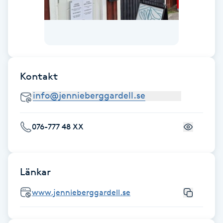
Cryoterapi
D
Damklippning
Dermapen
Kontakt
Diamantslipning
E
076-777 48 XX
Enzympeeling
Extensions
Länkar
www.jennieberggardell.se
Extensions borttagning
Eyeliner-tatuering