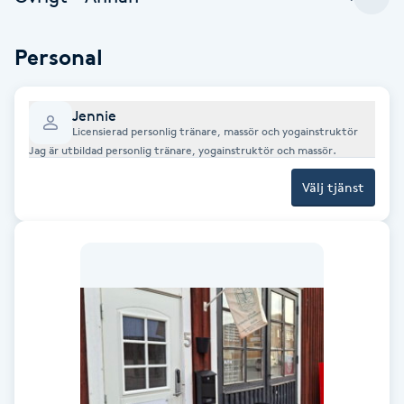
Brynformning
Personal
Brynfärgning
Jennie
Licensierad personlig tränare, massör och yogainstruktör
Brynplockning
Jag är utbildad personlig tränare, yogainstruktör och massör.
Bröllopsuppsättning
Välj tjänst
C
Celluliter
Coachning
Color correction