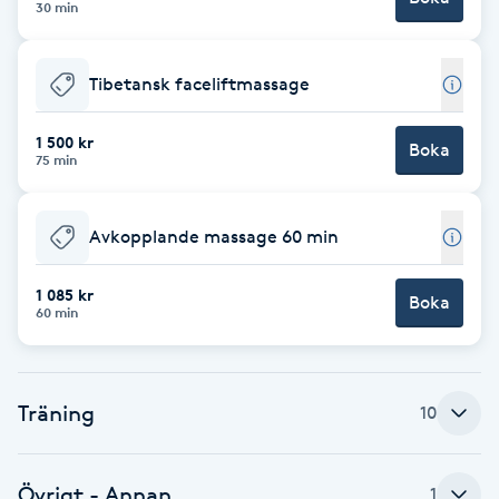
30 min
Babylights
Tibetansk faceliftmassage
Balayage
1 500 kr
Boka
75 min
Bambumassage
Barber
Avkopplande massage 60 min
Barnklippning
1 085 kr
Boka
60 min
BIAB
Träning
10
Blowout
Bottenfärg
Övrigt - Annan
1