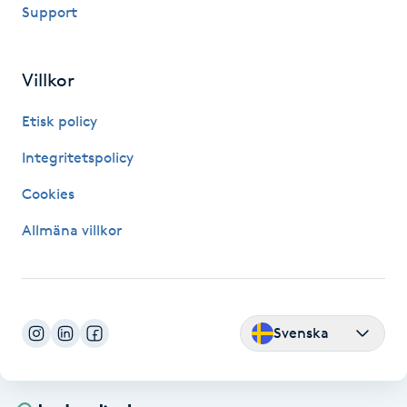
Support
Föning
G
Villkor
Gel naglar
Etisk policy
Gelenaglar
Integritetspolicy
Gellack
Cookies
Allmäna villkor
Gellack med förstärkning
Gravidmassage
Svenska
Gravidyoga
Gruppträning