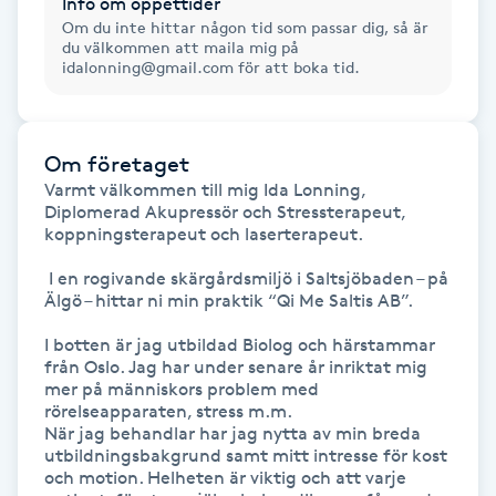
Info om öppettider
Om du inte hittar någon tid som passar dig, så är
du välkommen att maila mig på
Gua Sha-massage
idalonning@gmail.com för att boka tid.
H
Hatha Yoga
Om företaget
Varmt välkommen till mig Ida Lonning, 
Headspa
Diplomerad Akupressör och Stressterapeut, 
koppningsterapeut och laserterapeut.

Healing
 I en rogivande skärgårdsmiljö i Saltsjöbaden – på 
Älgö – hittar ni min praktik “Qi Me Saltis AB”. 

Herrklippning
I botten är jag utbildad Biolog och härstammar 
från Oslo. Jag har under senare år inriktat mig 
HIFU
mer på människors problem med 
rörelseapparaten, stress m.m.

När jag behandlar har jag nytta av min breda 
Hollywood Peel
utbildningsbakgrund samt mitt intresse för kost 
och motion. Helheten är viktig och att varje 