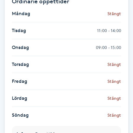
Ordinarie öppettider
Föning
Måndag
Stängt
G
Gel naglar
Tisdag
11:00 - 14:00
Gelenaglar
Onsdag
09:00 - 15:00
Gellack
Torsdag
Stängt
Gellack med förstärkning
Fredag
Stängt
Gravidmassage
Lördag
Stängt
Gravidyoga
Söndag
Stängt
Gruppträning