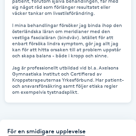
patient, förutom själva behandlingen, får med 
Hot Stone Massage
sig något råd som förlänger resultatet eller 
väcker tankar om livsstilsförändring. 

Hot yoga
I mina behandlingar försöker jag binda ihop den 
österländska läran om meridianer med den 
vestliga fascialäran (bindväv). Istället för att 
Hudföryngring
enbart försöka lindra symptom, gör jag allt jag 
kan för att hitta orsaken till at problem uppstår 
Huduppstramning
och skapa balans - både i kropp och sinne.

Jag är professionellt utbildad vid bl.a. Axelsons 
Hudvård
Gymnastiska Institut och Certifierad av 
Kroppsterapeuternas Yrkesförbund. Har patient- 
och ansvarsförsäkring samt följer etiska regler 
Hyaluronsyra
om exempelvis tystnadsplikt.
Hyperhidros
Hypnos
För en smidigare upplevelse