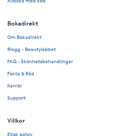
Avboka med kod
IPL hårborttagning
Bokadirekt
IR-massage
Om Bokadirekt
J
Blogg - Beautylabbet
Japansk massage
FAQ - Skönhetsbehandlingar
K
Fakta & Råd
K18
Karriär
Katun fransar
Support
Kemisk peeling
Villkor
Keratinbehandling
Etisk policy