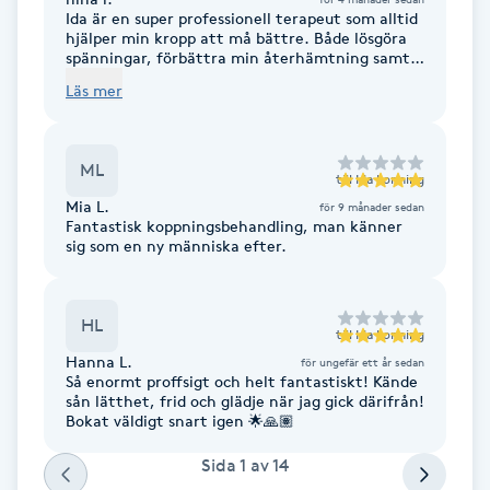
Ida är en super professionell terapeut som alltid
F
hjälper min kropp att må bättre. Både lösgöra
spänningar, förbättra min återhämtning samt
stress & skadereducering. Hon arbetar holistiskt
Face framing
Läs mer
med flera metoder parallellt för att uppnå bästa
resultaten givet ens problematik.
Faceliftmassage
ML
till
Ida Lonning
Fet hårbotten
Mia L.
för 9 månader sedan
Fantastisk koppningsbehandling, man känner
sig som en ny människa efter.
Fettreducering
HL
Fibromassage
till
Ida Lonning
Hanna L.
för ungefär ett år sedan
Så enormt proffsigt och helt fantastiskt! Kände
Fillers
sån lätthet, frid och glädje när jag gick därifrån!
Bokat väldigt snart igen 🌟🙏🏽
Fotmassage
Sida
1
av
14