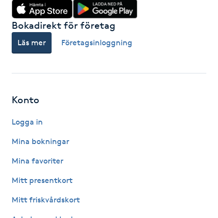
Hårborttagning
Bokadirekt för företag
Hårbottenbehandling
Läs mer
Företagsinloggning
Hårförlängning
Hårvård
Konto
Hälsa
Logga in
Mina bokningar
Hälsprickor
I
Mina favoriter
Mitt presentkort
Idrottsmassage
Mitt friskvårdskort
IPL