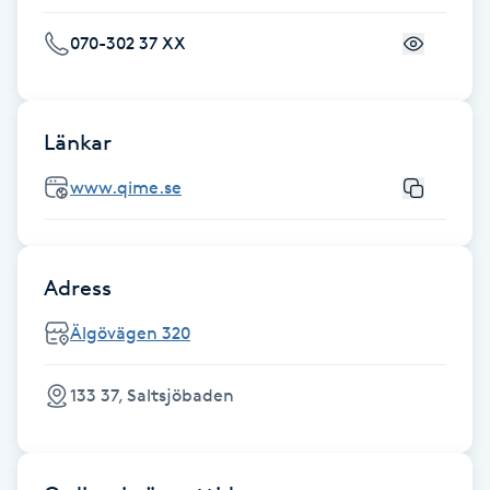
Fransk manikyr
070-302 37 XX
Fransrengöring
Länkar
Frekvensterapi
www.qime.se
Friskvård
Friskvårdsmassage
Adress
Frisör
Älgövägen 320
Funktionsanalys
133 37, Saltsjöbaden
Färgning