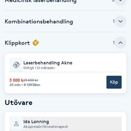
Brynformning
Kombinationsbehandling
1
Brynfärgning
Klippkort
1
Brynplockning
Bröllopsuppsättning
Laserbehandling Akne
Giltigt i 12 månader
C
3 000 kr
3 600 kr
Köp
Celluliter
20 min
8 tillfällen
Coachning
Utövare
Color correction
Ida Lonning
Akupressör/Stressterapeut