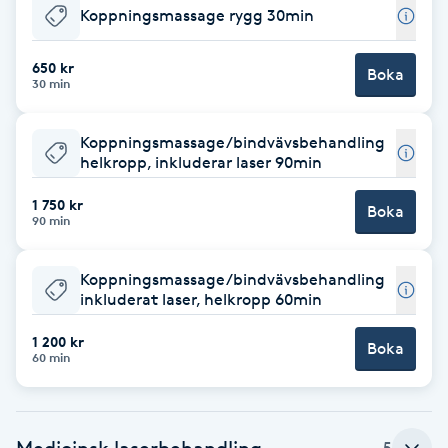
Koppningsmassage rygg 30min
Babylights
650 kr
Boka
30 min
Balayage
Koppningsmassage/bindvävsbehandling
Bambumassage
helkropp, inkluderar laser 90min
Barber
1 750 kr
Boka
90 min
Barnklippning
Koppningsmassage/bindvävsbehandling
inkluderat laser, helkropp 60min
BIAB
1 200 kr
Boka
60 min
Blowout
Bottenfärg
Medicinsk laserbehandling
5