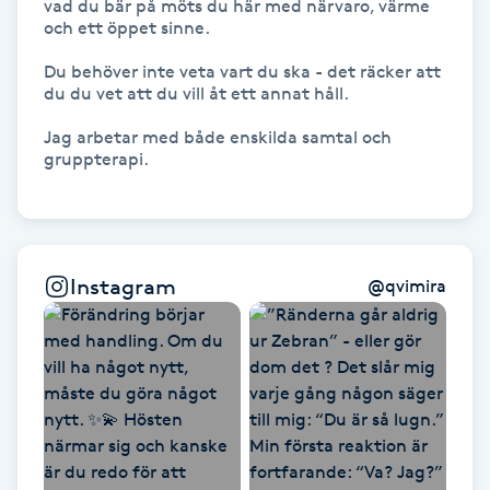
vad du bär på möts du här med närvaro, värme 
Föning
och ett öppet sinne.

G
Du behöver inte veta vart du ska - det räcker att 
du du vet att du vill åt ett annat håll.

Gel naglar
Jag arbetar med både enskilda samtal och 
gruppterapi.

Gelenaglar
Gellack
Instagram
@
qvimira
Gellack med förstärkning
Gravidmassage
Gravidyoga
Gruppträning