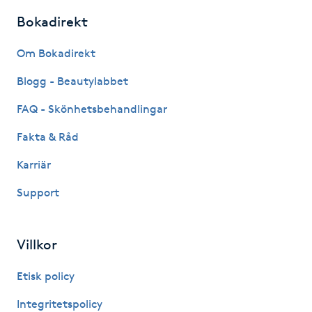
Bokadirekt
LED-ljusterapi
Om Bokadirekt
Liktornar
Blogg - Beautylabbet
FAQ - Skönhetsbehandlingar
LPG
Fakta & Råd
LPG-behandling
Karriär
LPG-massage
Support
Luggklippning
Villkor
Lymfmassage
Etisk policy
Integritetspolicy
Läpptatuering