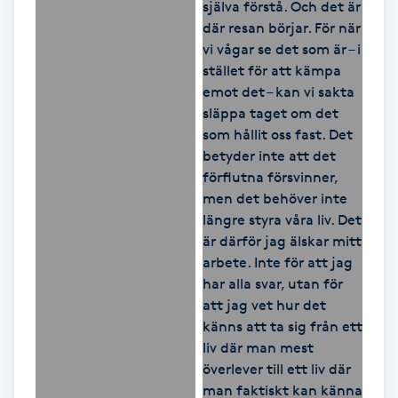
IPL hårborttagning
IR-massage
J
Japansk massage
K
K18
Katun fransar
Kemisk peeling
Keratinbehandling