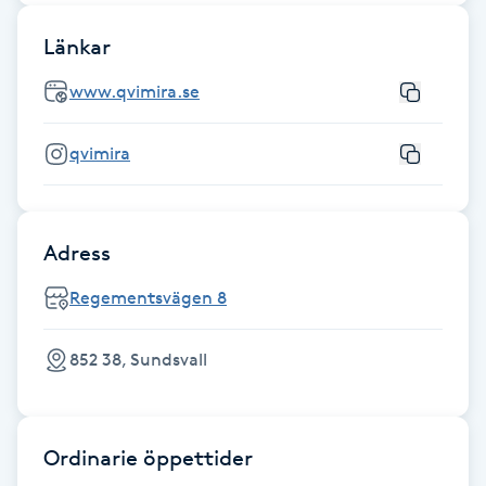
F
Länkar
Face framing
www.qvimira.se
Faceliftmassage
qvimira
Fet hårbotten
Adress
Fettreducering
Regementsvägen 8
Fibromassage
852 38, Sundsvall
Fillers
Fotmassage
Ordinarie öppettider