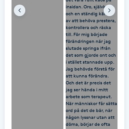
Hårborttagning
Hårbottenbehandling
Hårförlängning
Hårvård
Hälsa
Hälsprickor
I
Idrottsmassage
IPL