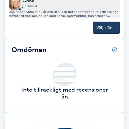
Anna
Terapeut
Brynformning
Jag heter Anna är 52 år och utbildad beroendeterapeut. Min kollega
heter Mirakel och är utbildad Social Tjänstehund, han arbetar
tillsammans med mig både i individuella samtal och grupp. Mirakel
bidrar med trygghet, lugn och kärlek. Efter min utbildning började
Brynfärgning
Välj tjänst
jag arbeta inom behandling av missbruk, medberoende, psykisk
ohälsa och kriminalitet . Jag har även under åren arbetat med samtal
om livet såsom till exempel stress, oro, ångest, utmattning, sorg
och livskriser. I samtal börjar vi där du är, du får du tid att prata,
Brynplockning
reflektera och landa. Jag lyssnar, ställer frågor och ger verktyg som
Omdömen
hjälper dig att förstå dig själv och din situation på ett nytt sätt.
Målet är att komma vidare dit du önskar och ofta kan det handla om
att lösa upp "knutar". I bland sitter vi fast i och styrs av det vi
Bröllopsuppsättning
upplevt till exempel i vår barndom, sorg, skam, trauma eller
prestationskrav. Du behöver inte veta vad utan det räcker med att
C
du vill åt ett annat håll. Du är välkommen att boka ett samtal eller
kontakta mig om du har frågor eller funderingar. Anna 076-1498963
anna@qvimira.se
Celluliter
Inte tillräckligt med recensioner
än
Coachning
Color correction