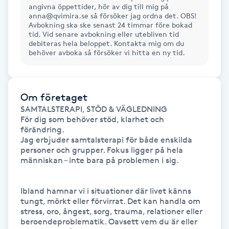
angivna öppettider, hör av dig till mig på
Fransk manikyr
anna@qvimira.se så försöker jag ordna det. OBS!
Avbokning ska ske senast 24 timmar före bokad
tid. Vid senare avbokning eller utebliven tid
Fransrengöring
debiteras hela beloppet. Kontakta mig om du
behöver avboka så försöker vi hitta en ny tid.
Frekvensterapi
Om företaget
Friskvård
SAMTALSTERAPI, STÖD & VÄGLEDNING

För dig som behöver stöd, klarhet och 
Friskvårdsmassage
förändring.

Jag erbjuder samtalsterapi för både enskilda 
personer och grupper. Fokus ligger på hela 
Frisör
människan – inte bara på problemen i sig.

Funktionsanalys
Ibland hamnar vi i situationer där livet känns 
tungt, mörkt eller förvirrat. Det kan handla om 
Färgning
stress, oro, ångest, sorg, trauma, relationer eller 
beroendeproblematik. Oavsett vem du är eller 