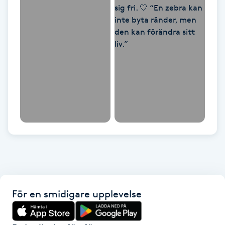
Kinesiologi
Kinesisk medicin
Kiropraktik
Klangmassage
Klippning
Klippning & Slingor
Klippning ungdom
För en smidigare upplevelse
Koppningsmassage