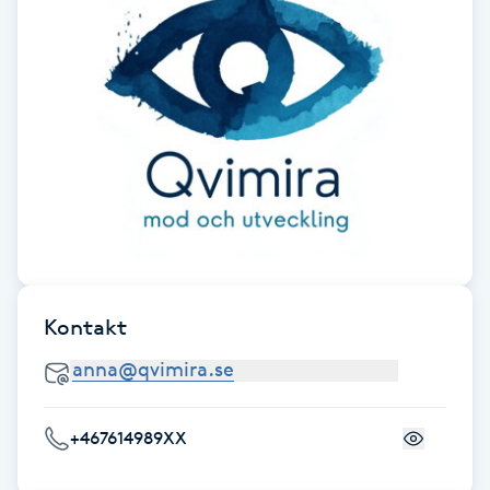
Cryoterapi
D
Damklippning
Dermapen
Diamantslipning
E
Enzympeeling
Kontakt
Extensions
Extensions borttagning
+467614989XX
Eyeliner-tatuering