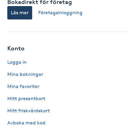
Bokadirekt för företag
Kosmetisk tatuering
Läs mer
Företagsinloggning
Kostrådgivning
Kroppsinpackning
Konto
Kroppspeeling
Logga in
Mina bokningar
Käkledsbehandling
Mina favoriter
Kärlbehandling
Mitt presentkort
L
Mitt friskvårdskort
Laserbehandling
Avboka med kod
Lashlift Keratin