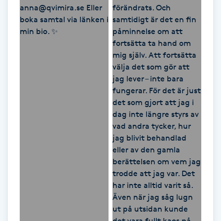
Hot Stone Massage
Hot yoga
Hudföryngring
Huduppstramning
Hudvård
Hyaluronsyra
Hyperhidros
Hypnos