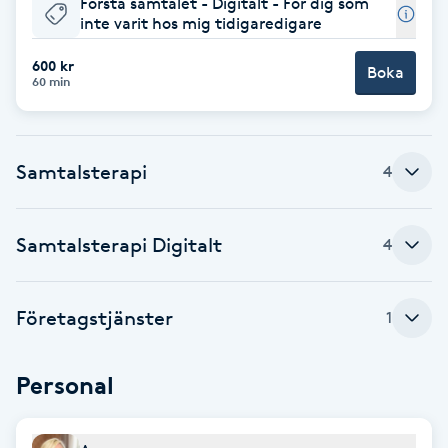
Första samtalet - Digitalt - För dig som
inte varit hos mig tidigaredigare
Babylights
600 kr
Boka
60 min
Balayage
Bambumassage
Samtalsterapi
4
Barber
Samtalsterapi Digitalt
4
Barnklippning
Företagstjänster
BIAB
1
Blowout
Personal
Bottenfärg