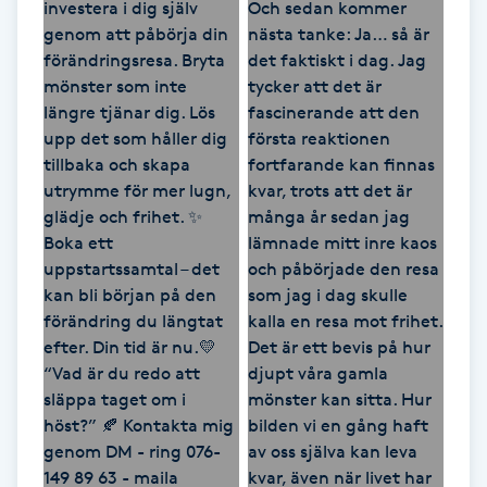
Gua Sha-massage
H
Hatha Yoga
Headspa
Healing
Herrklippning
HIFU
Hollywood Peel