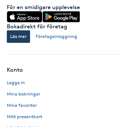
För en smidigare upplevelse
Kosmetisk tatuering
Kostrådgivning
Bokadirekt för företag
Läs mer
Företagsinloggning
Kroppsinpackning
Kroppspeeling
Konto
Käkledsbehandling
Logga in
Kärlbehandling
Mina bokningar
L
Mina favoriter
Laserbehandling
Mitt presentkort
Lashlift Keratin