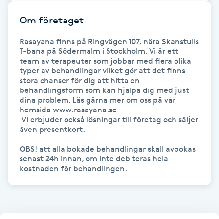
Kinesiologi
Om företaget
Kinesisk medicin
Rasayana finns på Ringvägen 107, nära Skanstulls 
T-bana på Södermalm i Stockholm. Vi är ett 
team av terapeuter som jobbar med flera olika 
Kiropraktik
typer av behandlingar vilket gör att det finns 
stora chanser för dig att hitta en 
behandlingsform som kan hjälpa dig med just 
Klangmassage
dina problem. Läs gärna mer om oss på vår 
hemsida www.rasayana.se

 Vi erbjuder också lösningar till företag och säljer 
Klippning
även presentkort.

OBS! att alla bokade behandlingar skall avbokas 
Klippning & Slingor
senast 24h innan, om inte debiteras hela 
kostnaden för behandlingen. 
Klippning ungdom
Koppningsmassage