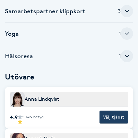
Fotsvamp
Samarbetspartner klippkort
3
Fotvård
Yoga
1
Fransar
Hälsoresa
1
Fransborttagning
Fransfärgning
Utövare
Fransförlängning
Anna Lindqvist
Fransförlängning Megavolym
4.9
Välj tjänst
669
betyg
Fransförlängning Volym