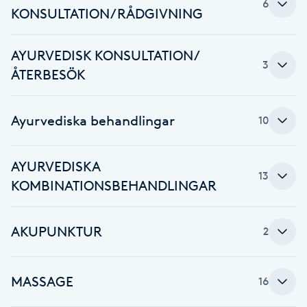
6
KONSULTATION/RÅDGIVNING
F
Face framing
AYURVEDISK KONSULTATION/
3
ÅTERBESÖK
Faceliftmassage
Ayurvediska behandlingar
10
Fet hårbotten
AYURVEDISKA
Fettreducering
13
KOMBINATIONSBEHANDLINGAR
Fibromassage
AKUPUNKTUR
2
Fillers
MASSAGE
16
Fotmassage