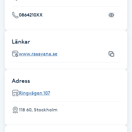
Hårborttagning
0864210XX
Hårbottenbehandling
Hårförlängning
Länkar
Hårvård
www.rasayana.se
Hälsa
Adress
Hälsprickor
Ringvägen 107
I
Idrottsmassage
118 60, Stockholm
IPL