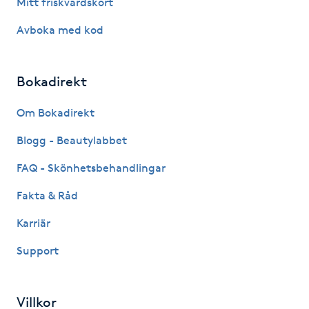
Mitt friskvårdskort
Avboka med kod
LED-ljusterapi
Liktornar
Bokadirekt
Om Bokadirekt
LPG
Blogg - Beautylabbet
LPG-behandling
FAQ - Skönhetsbehandlingar
LPG-massage
Fakta & Råd
Karriär
Luggklippning
Support
Lymfmassage
Villkor
Läpptatuering