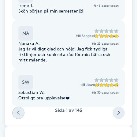
Irene T.
för 5 dagar sedan
Skön början på min semester 🙌
Gua Sha-massage
H
NA
till
Sangeeta Balaprakash
Hatha Yoga
Nanaka A.
för 25 dagar sedan
Jag är väldigt glad och nöjd! Jag fick tydliga
riktlinjer och konkreta råd för min hälsa och
Headspa
mitt mående.
Healing
SW
till
Jeanette Angehult
Herrklippning
Sebastian W.
för 30 dagar sedan
Otroligt bra upplevelse❤️
HIFU
Sida
1
av
145
Hollywood Peel