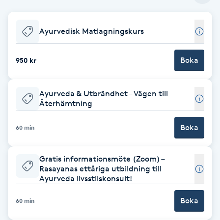
Babylights
Ayurvedisk Matlagningskurs
Balayage
Boka
950 kr
Bambumassage
Ayurveda & Utbrändhet – Vägen till
Barber
Återhämtning
Boka
Barnklippning
60 min
BIAB
Gratis informationsmöte (Zoom) –
Rasayanas ettåriga utbildning till
Ayurveda livsstilskonsult!
Blowout
Boka
60 min
Bottenfärg