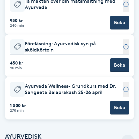
Ta makten över din matsmältning med
Cryoterapi
Ayurveda
D
950 kr
Boka
240 min
Damklippning
Dermapen
Föreläsning: Ayurvedisk syn på
sköldkörteln
Diamantslipning
450 kr
Boka
90 min
E
Enzympeeling
Ayurveda Wellness- Grundkurs med Dr.
Sangeeta Balaprakash 25-26 april
Extensions
1 500 kr
Boka
270 min
Extensions borttagning
AYURVEDISK
Eyeliner-tatuering