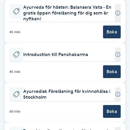
Ayurveda för hösten: Balansera Vata – En
Brynformning
gratis öppen föreläsning för dig som är
nyfiken!
Brynfärgning
Boka
45 min
Brynplockning
Introduction till Panchakarma
Bröllopsuppsättning
C
Boka
45 min
Celluliter
Ayurvedisk Föreläsning för kvinnohälsa i
Stockholm
Coachning
Boka
60 min
Color correction