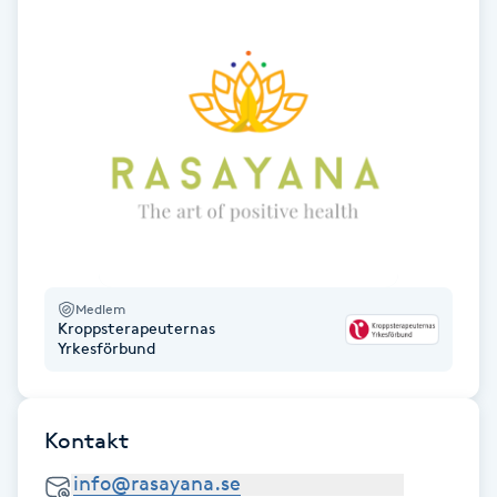
Hot Stone Massage
Hot yoga
Hudföryngring
Huduppstramning
Hudvård
Medlem
Hyaluronsyra
Kroppsterapeuternas
Yrkesförbund
Hyperhidros
Kontakt
Hypnos