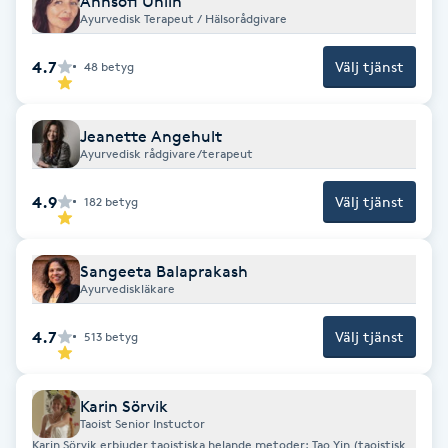
Annsofi Uhlin
Fransk manikyr
Ayurvedisk Terapeut / Hälsorådgivare
4.7
Välj tjänst
48
betyg
Fransrengöring
Frekvensterapi
Jeanette Angehult
Ayurvedisk rådgivare/terapeut
Friskvård
4.9
Välj tjänst
182
betyg
Friskvårdsmassage
Sangeeta Balaprakash
Ayurvediskläkare
Frisör
4.7
Välj tjänst
513
betyg
Funktionsanalys
Karin Sörvik
Färgning
Taoist Senior Instuctor
Karin Sörvik erbjuder taoistiska helande metoder: Tao Yin (taoistisk