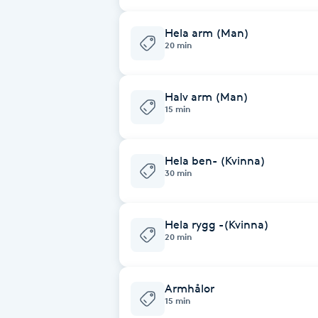
Fotsvamp
Hela arm (Man)
20 min
Fotvård
Halv arm (Man)
Fransar
15 min
Fransborttagning
Hela ben- (Kvinna)
30 min
Fransfärgning
Fransförlängning
Hela rygg -(Kvinna)
20 min
Fransförlängning Megavolym
Armhålor
Fransförlängning Volym
15 min