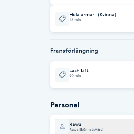
Fransk manikyr
Hela armar -(Kvinna)
25 min
Fransrengöring
Frekvensterapi
Fransförlängning
Friskvård
Lash Lift
Friskvårdsmassage
90 min
Frisör
Personal
Funktionsanalys
Rawa
Färgning
Rawa SkönhetsVård