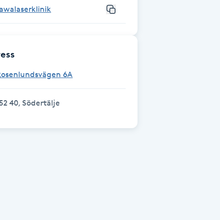
awalaserklinik
ess
Rosenlundsvägen 6A
52 40, Södertälje