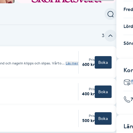
Fre
Lör
3
Sön
Pris
Boka
nd och nageln klipps och slipas. Vårtor
Läs mer
600 kr
 filas och behandlingen avslutas med en
Ko
Pris
Boka
400 kr
Pris
Boka
500 kr
Län