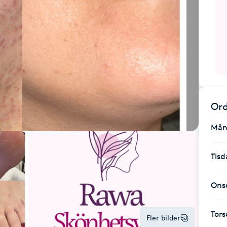
Ord
Mån
Tisd
Ons
Tor
Fler bilder