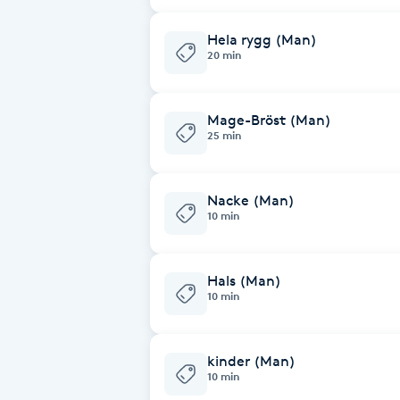
Eyeliner-tatuering
F
Hela rygg (Man)
20 min
Face framing
Mage-Bröst (Man)
Faceliftmassage
25 min
Fet hårbotten
Nacke (Man)
10 min
Fettreducering
Fibromassage
Hals (Man)
10 min
Fillers
kinder (Man)
Fotmassage
10 min