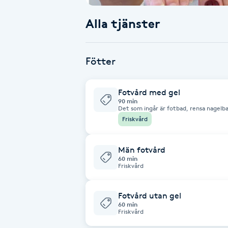
Alla tjänster
Babylights
Balayage
Fötter
Bambumassage
Fotvård med gel
90 min
Barber
Det som ingår är fotbad, rensa nagelba
och nageltrång behandlas också. Foten
Friskvård
skön massage. Friskvård
Barnklippning
Män fotvård
60 min
BIAB
Friskvård
Blowout
Fotvård utan gel
60 min
Friskvård
Bottenfärg