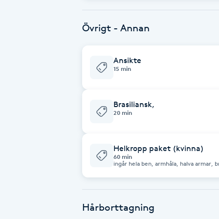
Brynformning
Övrigt - Annan
Brynfärgning
Ansikte
15 min
Brynplockning
Bröllopsuppsättning
Brasiliansk,
20 min
C
Celluliter
Helkropp paket (kvinna)
60 min
ingår hela ben, armhåla, halva armar, br
Coachning
Color correction
Hårborttagning