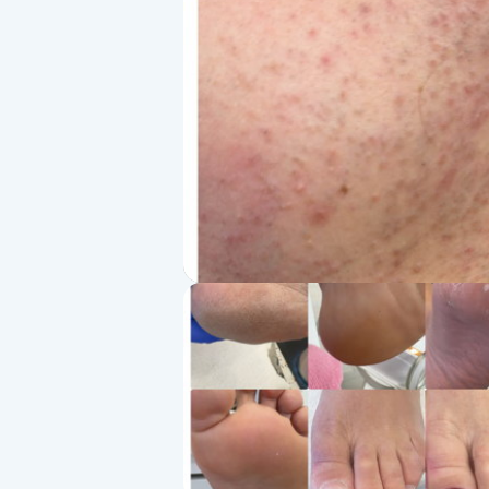
Alternativmedicin
Andningsmassage
Ansiktslyft utan kirurgi
Aromamassage
Ashtanga Yoga
Ayurveda
Ayurvedisk Massage
Ansiktsbehandling djuprengörande
B