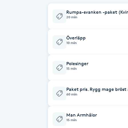
Cryoterapi
Rumpa-svanken -paket (Kvi
D
20 min
Damklippning
Överläpp
Dermapen
10 min
Diamantslipning
Polesinger
E
15 min
Enzympeeling
Paket pris. Rygg mage bröst
60 min
Extensions
Extensions borttagning
Man Armhålor
15 min