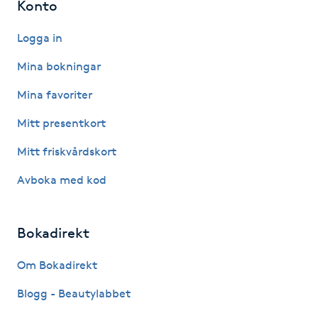
Konto
IPL hårborttagning
Logga in
IR-massage
Mina bokningar
J
Mina favoriter
Japansk massage
Mitt presentkort
K
Mitt friskvårdskort
K18
Avboka med kod
Katun fransar
Bokadirekt
Kemisk peeling
Om Bokadirekt
Blogg - Beautylabbet
Keratinbehandling