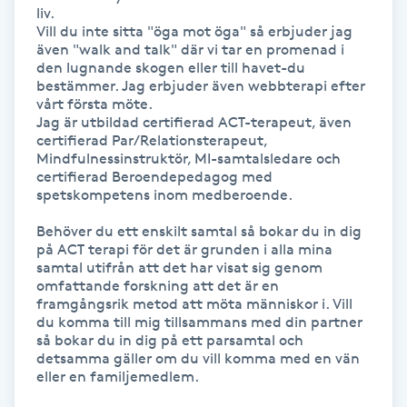
Hot Stone Massage
liv. 

Vill du inte sitta "öga mot öga" så erbjuder jag 
även "walk and talk" där vi tar en promenad i 
Hot yoga
den lugnande skogen eller till havet-du 
bestämmer. Jag erbjuder även webbterapi efter 
vårt första möte.

Hudföryngring
Jag är utbildad certifierad ACT-terapeut, även 
certifierad Par/Relationsterapeut, 
Mindfulnessinstruktör, MI-samtalsledare och 
Huduppstramning
certifierad Beroendepedagog med 
spetskompetens inom medberoende.

Hudvård
Behöver du ett enskilt samtal så bokar du in dig 
på ACT terapi för det är grunden i alla mina 
Hyaluronsyra
samtal utifrån att det har visat sig genom 
omfattande forskning att det är en 
framgångsrik metod att möta människor i. Vill 
Hyperhidros
du komma till mig tillsammans med din partner 
så bokar du in dig på ett parsamtal och 
detsamma gäller om du vill komma med en vän 
Hypnos
eller en familjemedlem. 
