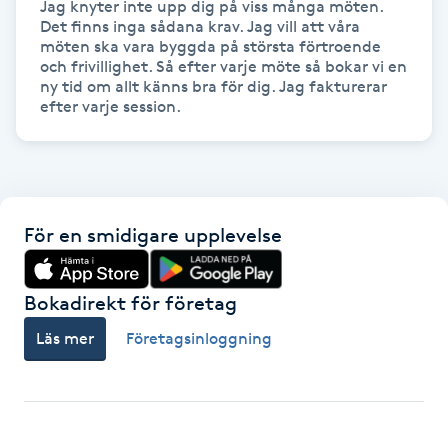
Jag knyter inte upp dig på viss många möten. 
Hårborttagning
Det finns inga sådana krav. Jag vill att våra 
möten ska vara byggda på största förtroende 
och frivillighet. Så efter varje möte så bokar vi en 
Hårbottenbehandling
ny tid om allt känns bra för dig. Jag fakturerar 
efter varje session.
Hårförlängning
Hårvård
För en smidigare upplevelse
Hälsa
Hälsprickor
Bokadirekt för företag
I
Läs mer
Företagsinloggning
Idrottsmassage
IPL