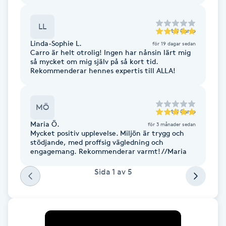
Cryoterapi
D
LL
till
Carro
Damklippning
Linda-Sophie L.
för 19 dagar sedan
Carro är helt otrolig! Ingen har nånsin lärt mig
så mycket om mig själv på så kort tid.
Dermapen
Rekommenderar hennes expertis till ALLA!
Diamantslipning
MÖ
till
Carro
E
Maria Ö.
för 3 månader sedan
Mycket positiv upplevelse. Miljön är trygg och
Enzympeeling
stödjande, med proffsig vägledning och
engagemang. Rekommenderar varmt! //Maria
Extensions
Sida
1
av
5
Extensions borttagning
Eyeliner-tatuering