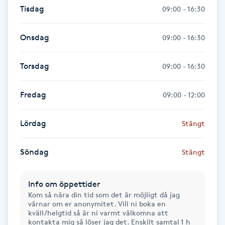
Tisdag
09:00 - 16:30
Fransk manikyr
Onsdag
09:00 - 16:30
Fransrengöring
Torsdag
Frekvensterapi
09:00 - 16:30
Friskvård
Fredag
09:00 - 12:00
Friskvårdsmassage
Lördag
Stängt
Frisör
Söndag
Stängt
Funktionsanalys
Info om öppettider
Kom så nära din tid som det är möjligt då jag
värnar om er anonymitet. Vill ni boka en
Färgning
kväll/helgtid så är ni varmt välkomna att
kontakta mig så löser jag det. Enskilt samtal 1 h