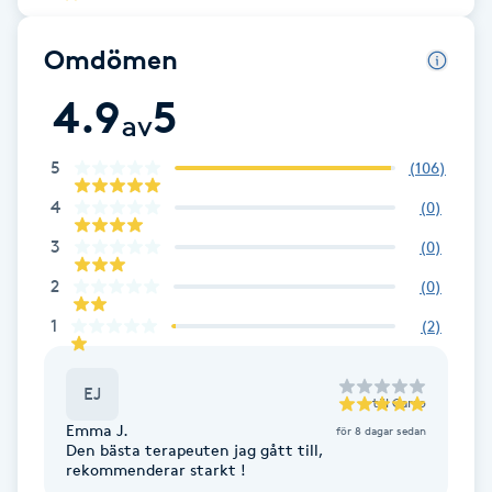
Brynformning
Omdömen
4.9
5
Brynfärgning
av
Brynplockning
5
(
106
)
4
(
0
)
Bröllopsuppsättning
3
(
0
)
C
2
(
0
)
Celluliter
1
(
2
)
Coachning
EJ
till
Carro
Emma J.
för 8 dagar sedan
Color correction
Den bästa terapeuten jag gått till,
rekommenderar starkt !