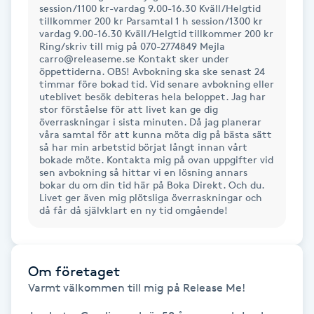
session/1100 kr-vardag 9.00-16.30 Kväll/Helgtid
Föning
tillkommer 200 kr Parsamtal 1 h session/1300 kr
vardag 9.00-16.30 Kväll/Helgtid tillkommer 200 kr
G
Ring/skriv till mig på 070-2774849 Mejla
carro@releaseme.se Kontakt sker under
Gel naglar
öppettiderna. OBS! Avbokning ska ske senast 24
timmar före bokad tid. Vid senare avbokning eller
uteblivet besök debiteras hela beloppet. Jag har
Gelenaglar
stor förståelse för att livet kan ge dig
överraskningar i sista minuten. Då jag planerar
våra samtal för att kunna möta dig på bästa sätt
så har min arbetstid börjat långt innan vårt
Gellack
bokade möte. Kontakta mig på ovan uppgifter vid
sen avbokning så hittar vi en lösning annars
bokar du om din tid här på Boka Direkt. Och du.
Gellack med förstärkning
Livet ger även mig plötsliga överraskningar och
då får då självklart en ny tid omgående!
Gravidmassage
Gravidyoga
Om företaget
Varmt välkommen till mig på Release Me!

Gruppträning