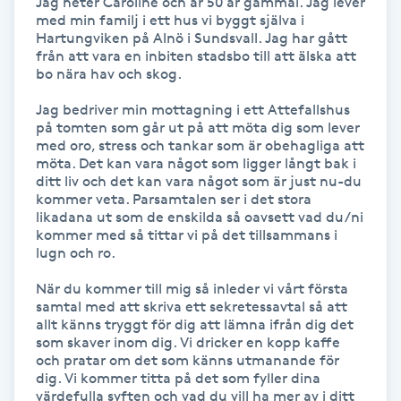
Jag heter Caroline och är 50 år gammal. Jag lever 
med min familj i ett hus vi byggt själva i 
Hartungviken på Alnö i Sundsvall. Jag har gått 
Gua Sha-massage
från att vara en inbiten stadsbo till att älska att 
H
bo nära hav och skog.

Jag bedriver min mottagning i ett Attefallshus 
Hatha Yoga
på tomten som går ut på att möta dig som lever 
med oro, stress och tankar som är obehagliga att 
Headspa
möta. Det kan vara något som ligger långt bak i 
ditt liv och det kan vara något som är just nu-du 
kommer veta. Parsamtalen ser i det stora 
Healing
likadana ut som de enskilda så oavsett vad du/ni 
kommer med så tittar vi på det tillsammans i 
lugn och ro.

Herrklippning
När du kommer till mig så inleder vi vårt första 
samtal med att skriva ett sekretessavtal så att 
HIFU
allt känns tryggt för dig att lämna ifrån dig det 
som skaver inom dig. Vi dricker en kopp kaffe 
och pratar om det som känns utmanande för 
Hollywood Peel
dig. Vi kommer titta på det som fyller dina 
värdefulla syften och vad du vill ha mer av i ditt 