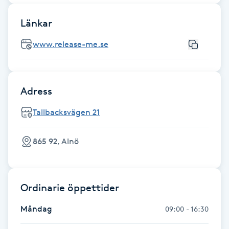
Fotsvamp
Länkar
Fotvård
www.release-me.se
Fransar
Adress
Fransborttagning
Tallbacksvägen 21
Fransfärgning
865 92, Alnö
Fransförlängning
Fransförlängning Megavolym
Ordinarie öppettider
Måndag
09:00 - 16:30
Fransförlängning Volym