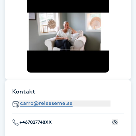
F
Face framing
Faceliftmassage
Fet hårbotten
Fettreducering
Kontakt
Fibromassage
Fillers
+467027748XX
Fotmassage