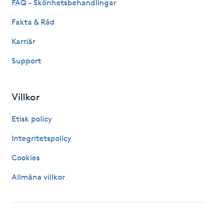
FAQ - Skönhetsbehandlingar
Kinesiologi
Fakta & Råd
Kinesisk medicin
Karriär
Support
Kiropraktik
Klangmassage
Villkor
Etisk policy
Klippning
Integritetspolicy
Klippning & Slingor
Cookies
Klippning ungdom
Allmäna villkor
Koppningsmassage