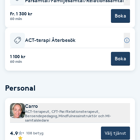
Parsamtal/Familjesamtal/Relationssamtal
Babylights
Fr. 1 300 kr
Boka
60 min
Balayage
ACT-terapi Återbesök
Bambumassage
1 100 kr
Boka
60 min
Barber
Barnklippning
Personal
BIAB
Carro
ACT-terapeut, CFT-Par/Relationsterapeut,
Blowout
Beroendepedagog,Mindfulnessinstruktör och MI-
samtalsledare
4.9
Välj tjänst
108
betyg
Bottenfärg