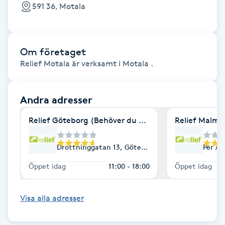
591 36, Motala
F
Face framing
Om företaget
Relief Motala är verksamt i Motala .
Faceliftmassage
Fet hårbotten
Andra adresser
Relief Göteborg (Behöver du hjälp att sluta röka ell
Relief Malmö
Fettreducering
Drottninggatan 13, Göteborg
Per Al
Fibromassage
Öppet idag
11:00 - 18:00
Öppet idag
Fillers
Visa alla adresser
Fotmassage