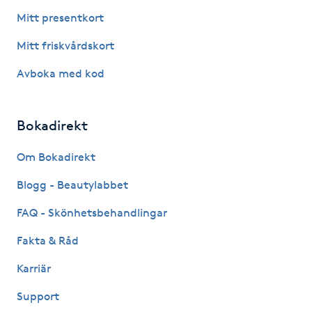
Fransk manikyr
Mitt presentkort
Mitt friskvårdskort
Fransrengöring
Avboka med kod
Frekvensterapi
Bokadirekt
Friskvård
Om Bokadirekt
Friskvårdsmassage
Blogg - Beautylabbet
Frisör
FAQ - Skönhetsbehandlingar
Fakta & Råd
Funktionsanalys
Karriär
Färgning
Support