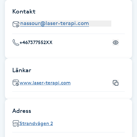
Cryoterapi
Kontakt
D
Damklippning
+467377552XX
Dermapen
Diamantslipning
Länkar
E
www.laser-terapi.com
Enzympeeling
Extensions
Adress
Extensions borttagning
Strandvägen 2
Eyeliner-tatuering