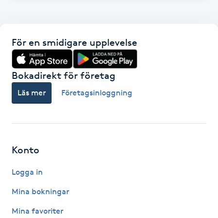
Fotsvamp
Fotvård
För en smidigare upplevelse
Fransar
Bokadirekt för företag
Fransborttagning
Läs mer
Företagsinloggning
Fransfärgning
Fransförlängning
Konto
Logga in
Fransförlängning Megavolym
Mina bokningar
Fransförlängning Volym
Mina favoriter