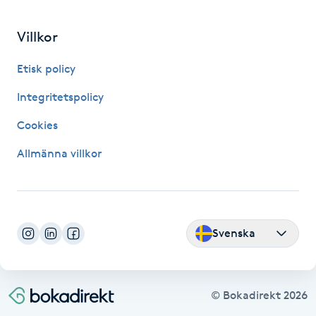
Föning
Villkor
G
Etisk policy
Gel naglar
Integritetspolicy
Gelenaglar
Cookies
Gellack
Allmänna villkor
Gellack med förstärkning
Gravidmassage
Svenska
Gravidyoga
© Bokadirekt
2026
Gruppträning