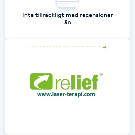
Brynformning
Inte tillräckligt med recensioner
än
Brynfärgning
Brynplockning
Bröllopsuppsättning
C
Celluliter
Coachning
Color correction