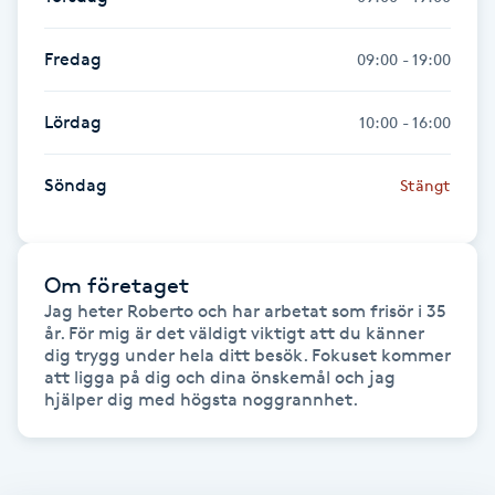
Fransk manikyr
Fredag
09:00 - 19:00
Fransrengöring
Lördag
10:00 - 16:00
Frekvensterapi
Söndag
Stängt
Friskvård
Friskvårdsmassage
Om företaget
Jag heter Roberto och har arbetat som frisör i 35 
Frisör
år. För mig är det väldigt viktigt att du känner 
dig trygg under hela ditt besök. Fokuset kommer 
att ligga på dig och dina önskemål och jag 
Funktionsanalys
hjälper dig med högsta noggrannhet.
Färgning