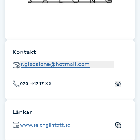
F
Face framing
Faceliftmassage
Kontakt
Fet hårbotten
Fettreducering
070-442 17 XX
Fibromassage
Länkar
Fillers
www.salonglintott.se
Fotmassage