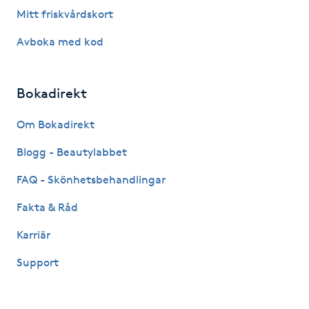
Mitt friskvårdskort
Gua Sha-massage
Avboka med kod
H
Hatha Yoga
Bokadirekt
Headspa
Om Bokadirekt
Blogg - Beautylabbet
Healing
FAQ - Skönhetsbehandlingar
Herrklippning
Fakta & Råd
Karriär
HIFU
Support
Hollywood Peel