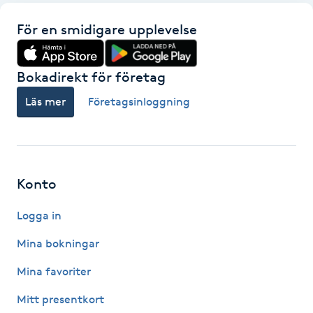
Föning
För en smidigare upplevelse
G
Gel naglar
Bokadirekt för företag
Läs mer
Företagsinloggning
Gelenaglar
Gellack
Konto
Gellack med förstärkning
Logga in
Gravidmassage
Mina bokningar
Gravidyoga
Mina favoriter
Mitt presentkort
Gruppträning