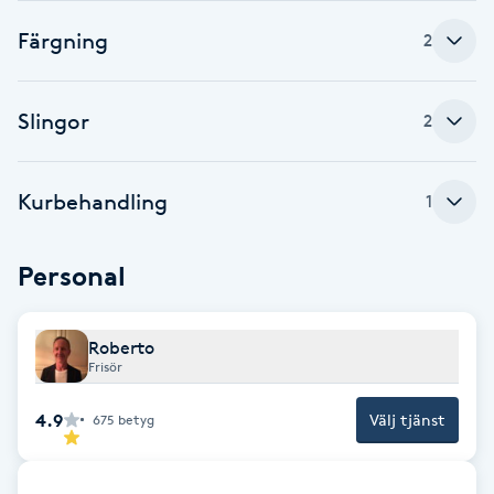
Färgning
Babylights
2
Balayage
Slingor
2
Bambumassage
Kurbehandling
1
Barber
Personal
Barnklippning
Roberto
BIAB
Frisör
Blowout
4.9
Välj tjänst
675
betyg
Bottenfärg