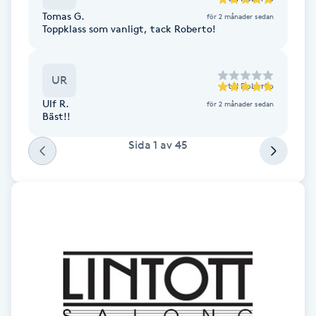
Cryoterapi
Tomas G.
för 2 månader sedan
D
Toppklass som vanligt, tack Roberto!
Damklippning
UR
till
Roberto
Dermapen
Ulf R.
för 2 månader sedan
Bäst!!
Diamantslipning
Sida
1
av
45
E
Enzympeeling
Extensions
Extensions borttagning
Eyeliner-tatuering