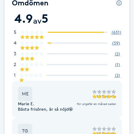
Omdömen
Brynformning
4.9
5
av
Brynfärgning
5
(
631
)
4
(
39
)
Brynplockning
3
(
2
)
Bröllopsuppsättning
2
(
1
)
C
1
(
2
)
Celluliter
ME
till
Roberto
Coachning
Marie E.
för ungefär en månad sedan
Bästa frisören, är så nöjd🤩
Color correction
TG
till
Roberto