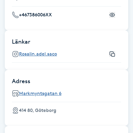
Föning
+467386006XX
G
Gel naglar
Länkar
Gelenaglar
Rosalin.adel.saco
Gellack
Gellack med förstärkning
Adress
Markmyntsgatan 6
Gravidmassage
414 80, Göteborg
Gravidyoga
Gruppträning