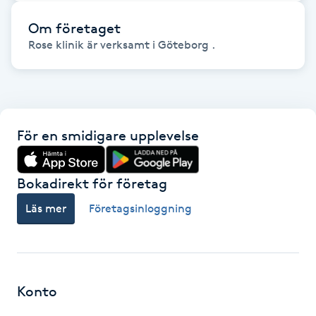
Hot Stone Massage
Om företaget
Rose klinik är verksamt i Göteborg .
Hot yoga
Hudföryngring
Huduppstramning
För en smidigare upplevelse
Hudvård
Bokadirekt för företag
Hyaluronsyra
Läs mer
Företagsinloggning
Hyperhidros
Hypnos
Konto