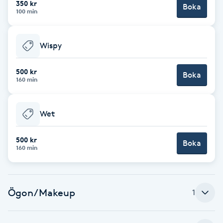
350 kr
Boka
100 min
Brynformning
Wispy
Brynfärgning
500 kr
Brynplockning
Boka
160 min
Bröllopsuppsättning
Wet
C
500 kr
Celluliter
Boka
160 min
Coachning
Ögon/Makeup
1
Color correction