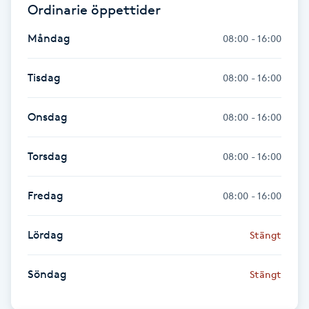
Ordinarie öppettider
Gua Sha-massage
Måndag
08:00 - 16:00
H
Tisdag
08:00 - 16:00
Hatha Yoga
Onsdag
08:00 - 16:00
Headspa
Torsdag
08:00 - 16:00
Healing
Fredag
08:00 - 16:00
Herrklippning
Lördag
Stängt
HIFU
Söndag
Stängt
Hollywood Peel