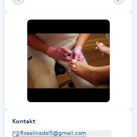
Fransk manikyr
Fransrengöring
Frekvensterapi
Friskvård
Friskvårdsmassage
Frisör
Funktionsanalys
Kontakt
Färgning