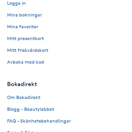
Logga in
Hårborttagning
Mina bokningar
Hårbottenbehandling
Mina favoriter
Hårförlängning
Mitt presentkort
Mitt friskvårdskort
Hårvård
Avboka med kod
Hälsa
Bokadirekt
Hälsprickor
I
Om Bokadirekt
Blogg - Beautylabbet
Idrottsmassage
FAQ - Skönhetsbehandlingar
IPL