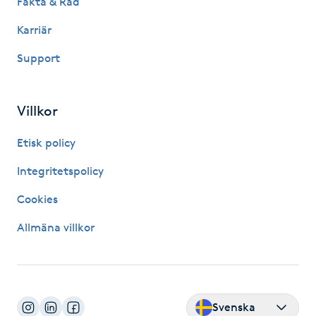
Fakta & Råd
IPL hårborttagning
Karriär
Support
IR-massage
J
Villkor
Japansk massage
Etisk policy
K
Integritetspolicy
K18
Cookies
Katun fransar
Allmäna villkor
Kemisk peeling
Keratinbehandling
Svenska