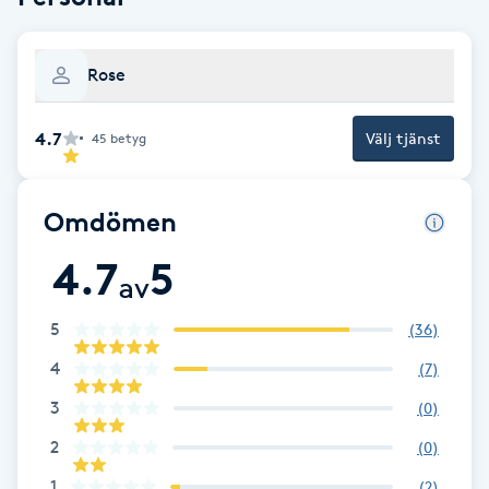
F
Rose
Face framing
4.7
Välj tjänst
45
betyg
Faceliftmassage
Fet hårbotten
Omdömen
4.7
5
Fettreducering
av
Fibromassage
5
(
36
)
4
(
7
)
Fillers
3
(
0
)
2
(
0
)
Fotmassage
1
(
2
)