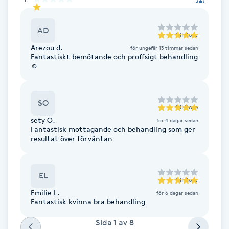
Fotsvamp
AD
till
Rose
Fotvård
Arezou d.
för ungefär 13 timmar sedan
Fantastiskt bemötande och proffsigt behandling
☺️
Fransar
Fransborttagning
SO
till
Rose
sety O.
för 4 dagar sedan
Fransfärgning
Fantastisk mottagande och behandling som ger
resultat över förväntan
Fransförlängning
EL
till
Rose
Fransförlängning Megavolym
Emilie L.
för 6 dagar sedan
Fantastisk kvinna bra behandling
Fransförlängning Volym
Sida
1
av
8