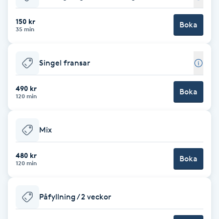
Babylights
150 kr
Boka
35 min
Balayage
Singel fransar
Bambumassage
490 kr
Boka
120 min
Barber
Barnklippning
Mix
BIAB
480 kr
Boka
120 min
Blowout
Påfyllning / 2 veckor
Bottenfärg