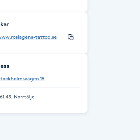
kar
www.roslagens-tattoo.se
ess
Stockholmsvägen 15
61 43, Norrtälje