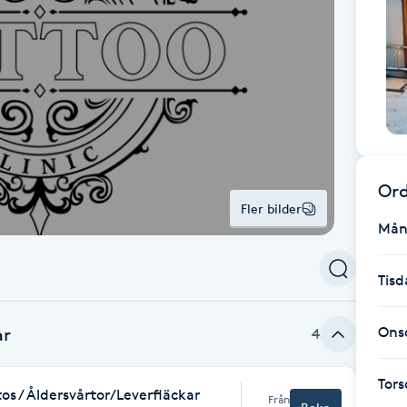
Ord
Fler bilder
Mån
Tisd
ar
Ons
4
Tor
os / Åldersvårtor/Leverfläckar
Från