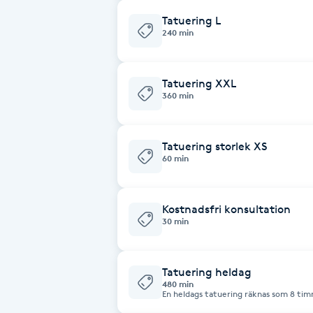
Fotsvamp
Tatuering L
240 min
Fotvård
Tatuering XXL
360 min
Fransar
Fransborttagning
Tatuering storlek XS
60 min
Fransfärgning
Kostnadsfri konsultation
Fransförlängning
30 min
Fransförlängning Megavolym
Tatuering heldag
480 min
Fransförlängning Volym
En heldags tatuering räknas som 8 ti