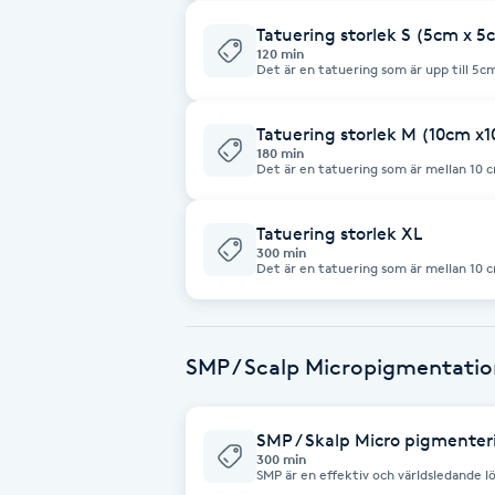
Fransk manikyr
Tatuering storlek S (5cm x 5
120 min
Det är en tatuering som är upp till 5c
en tatuering, varför inte utforska möj
Fransrengöring
verkligen talar till dig? Det är en fant
som kan vara med dig för resten av live
som du önskar att ha. I min konstnärli
Tatuering storlek M (10cm x
högkvalitativa färger och steril utrust
Frekvensterapi
180 min
Det är en tatuering som är mellan 10 cm och 10 cm. Om
skaffa en tatuering, varför inte utfor
som verkligen talar till dig? Det är en 
Friskvård
konst som kan vara med dig för resten 
bild som du önskar att ha. I min konstn
Tatuering storlek XL
högkvalitativa färger och steril utrust
300 min
Det är en tatuering som är mellan 10 
Friskvårdsmassage
skaffa en tatuering, varför inte utfor
som verkligen talar till dig? Det är en 
konst som kan vara med dig för resten 
bild som du önskar att ha. I min konstn
Frisör
högkvalitativa färger och steril utrust
SMP / Scalp Micropigmentatio
Funktionsanalys
SMP / Skalp Micro pigmenter
300 min
Färgning
SMP är en effektiv och världsledande lö
man återställer och fyller ut hårlöst 