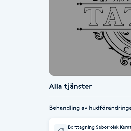
Alternativmedicin
Andningsmassage
Ansiktslyft utan kirurgi
Aromamassage
Ashtanga Yoga
Alla tjänster
Ayurveda
Ayurvedisk Massage
Behandling av hudförändring
Ansiktsbehandling djuprengörande
Borttagning Seborroisk Kerat
B