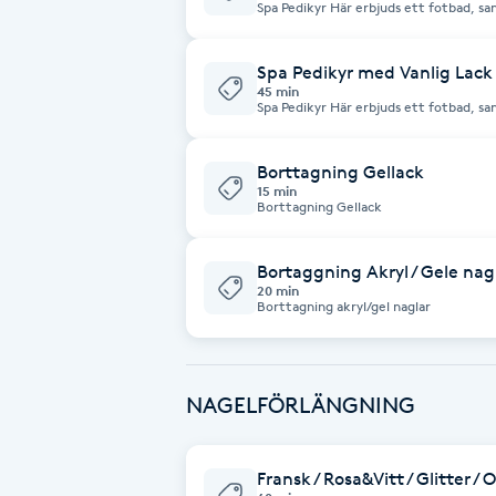
Spa Pedikyr Här erbjuds ett fotbad, samtidigt som du får ryggmassage av vår
massagestol under pedikyren, avkoppl
trimmas tånaglarna med klippning och
Brynformning
Gellack Det förstärkeräven dina egna n
vanlig nagellack,men ger mer styrka oc
Spa Pedikyr med Vanlig Lack
bort. Pedikyr French Gellack extra 50:
45 min
Spa Pedikyr Här erbjuds ett fotbad, samtidigt som du får ryggmassage av vår
Brynfärgning
massagestol under pedikyren, avkoppl
trimmas tånaglarna med klippning och
Brynplockning
Borttagning Gellack
15 min
Borttagning Gellack
Bröllopsuppsättning
C
Bortaggning Akryl / Gele nag
20 min
Borttagning akryl/gel naglar
Celluliter
Coachning
NAGELFÖRLÄNGNING
Color correction
Fransk / Rosa&Vitt / Glitter /