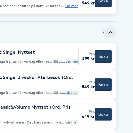
Boka
549 kr
Läs mer
 längden efter önskemål. Sedan
glarna ser långa och naturlig ut med
a eller om du har andra önskemål så
tid.
7
c Singel Nyttset
Pris
Boka
599 kr
ga fransar för vardag eller fest. Sätts
Läs mer
ed ett särskilt lim. En lös-frans per
 Singel 3 veckor Återbesök (Ord.
hållbarhet beror
Pris
var, användning av ansiktsprodukter osv.
Boka
ansförlängningen från person till person.
549 kr
ga fransar för vardag eller fest. Sätts
Läs mer
ed ett särskilt lim. En lös-frans per
assic&Volume Nyttset (Ord. Pris
hållbarhet beror
Pris
kvar, användning av ansiktsprodukter
Boka
649 kr
å fransförlängningen från person till
Läs mer
mmer hur fylligt du vill ha det. Man kan
r. Mixfransar passar dig som