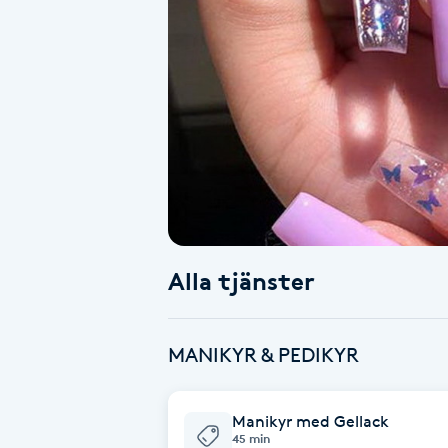
Alternativmedicin
Andningsmassage
Ansiktslyft utan kirurgi
Aromamassage
Ashtanga Yoga
Alla tjänster
Ayurveda
MANIKYR & PEDIKYR
Ayurvedisk Massage
Ansiktsbehandling djuprengörande
Manikyr med Gellack
45 min
B