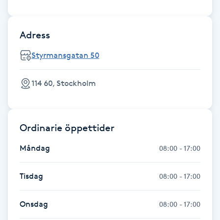
Föning
G
Adress
Gel naglar
Styrmansgatan 50
Gelenaglar
114 60, Stockholm
Gellack
Ordinarie öppettider
Gellack med förstärkning
Måndag
08:00 - 17:00
Gravidmassage
Tisdag
08:00 - 17:00
Gravidyoga
Onsdag
08:00 - 17:00
Gruppträning