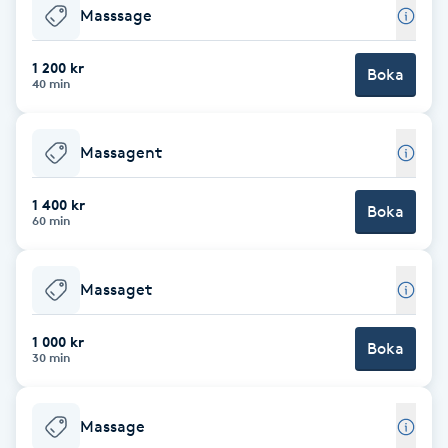
Masssage
Babylights
1 200 kr
Boka
40 min
Balayage
Bambumassage
Massagent
Barber
1 400 kr
Boka
60 min
Barnklippning
Massaget
BIAB
1 000 kr
Boka
30 min
Blowout
Massage
Bottenfärg