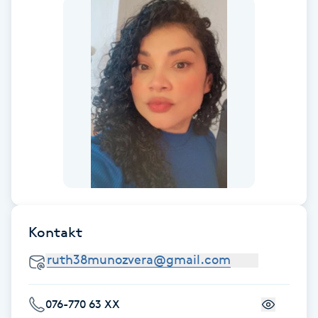
Fransk manikyr
Fransrengöring
Frekvensterapi
Friskvård
Friskvårdsmassage
Frisör
Kontakt
Funktionsanalys
Färgning
076-770 63 XX