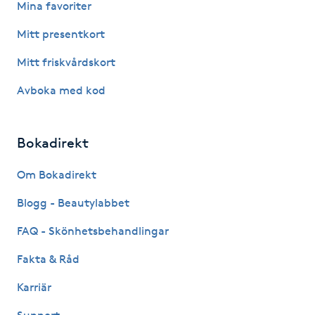
Mina favoriter
Hårborttagning
Mitt presentkort
Hårbottenbehandling
Mitt friskvårdskort
Hårförlängning
Avboka med kod
Hårvård
Bokadirekt
Hälsa
Om Bokadirekt
Blogg - Beautylabbet
Hälsprickor
I
FAQ - Skönhetsbehandlingar
Fakta & Råd
Idrottsmassage
Karriär
IPL