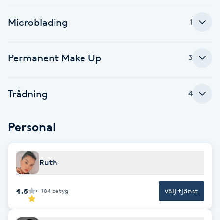
Cryoterapi
D
Microblading
1
Damklippning
Permanent Make Up
3
Dermapen
Trådning
4
Diamantslipning
E
Personal
Enzympeeling
Ruth
Extensions
Extensions borttagning
4.5
Välj tjänst
184
betyg
Eyeliner-tatuering