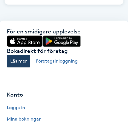
Hot Stone Massage
Hot yoga
För en smidigare upplevelse
Hudföryngring
Bokadirekt för företag
Huduppstramning
Läs mer
Företagsinloggning
Hudvård
Hyaluronsyra
Konto
Hyperhidros
Logga in
Hypnos
Mina bokningar