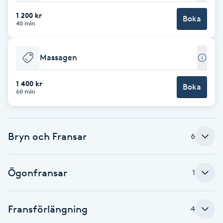
1 200 kr
Brynformning
Boka
40 min
Brynfärgning
Massagen
Brynplockning
1 400 kr
Boka
60 min
Bröllopsuppsättning
C
Bryn och Fransar
6
Celluliter
Coachning
Ögonfransar
1
Color correction
Fransförlängning
4