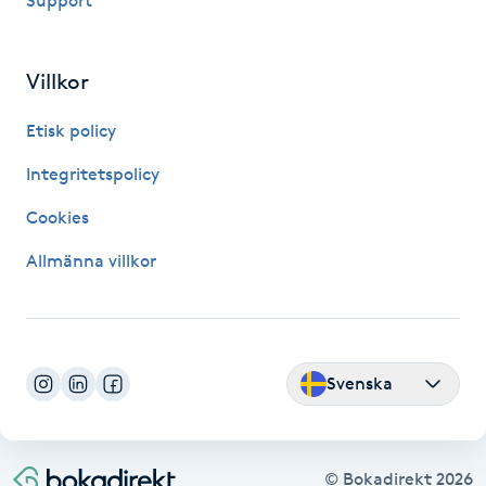
Support
IPL hårborttagning
Villkor
IR-massage
Etisk policy
J
Integritetspolicy
Japansk massage
Cookies
K
Allmänna villkor
K18
Katun fransar
Svenska
Kemisk peeling
Keratinbehandling
© Bokadirekt
2026