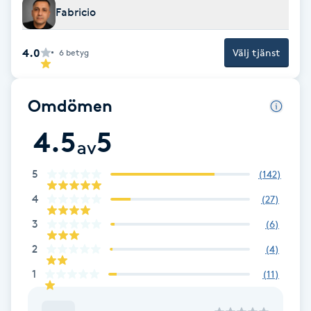
Fabricio
F
4.0
Face framing
Välj tjänst
6
betyg
Faceliftmassage
Omdömen
Fet hårbotten
4.5
5
av
Fettreducering
5
(
142
)
4
(
27
)
Fibromassage
3
(
6
)
Fillers
2
(
4
)
1
(
11
)
Fotmassage