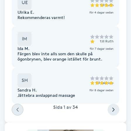
UE
till
Ruth
Fotsvamp
Ulrika E.
för 4 dagar sedan
Rekommenderas varmt!
Fotvård
Fransar
IM
till
Ruth
Ida M.
för 7 dagar sedan
Färgen blev inte alls som den skulle på
Fransborttagning
ögonbrynen, blev orange istället för brunt.
Fransfärgning
SH
till
Fabricio
Fransförlängning
Sandra H.
för 8 dagar sedan
Jättebra avslappnad massage
Fransförlängning Megavolym
Sida
1
av
34
Fransförlängning Volym