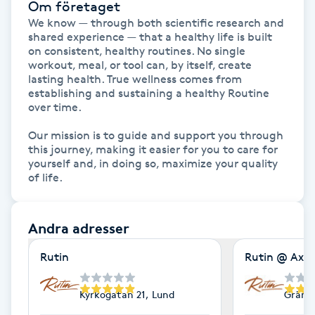
Om företaget
Fransk manikyr
We know — through both scientific research and 
shared experience — that a healthy life is built 
on consistent, healthy routines. No single 
Fransrengöring
workout, meal, or tool can, by itself, create 
lasting health. True wellness comes from 
Frekvensterapi
establishing and sustaining a healthy Routine 
over time.

Friskvård
Our mission is to guide and support you through 
this journey, making it easier for you to care for 
yourself and, in doing so, maximize your quality 
Friskvårdsmassage
of life.
Frisör
Andra adresser
Funktionsanalys
Rutin
Rutin @ Axis
Färgning
Kyrkogatan 21, Lund
Grände