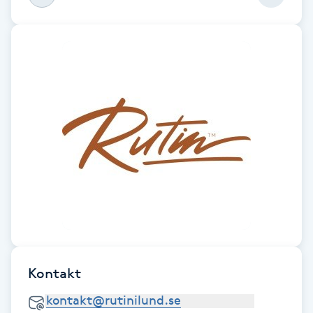
F
Face framing
Faceliftmassage
Fet hårbotten
Fettreducering
Fibromassage
Fillers
Kontakt
Fotmassage