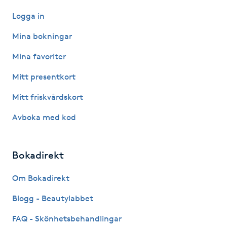
Logga in
Gua Sha-massage
Mina bokningar
H
Mina favoriter
Hatha Yoga
Mitt presentkort
Headspa
Mitt friskvårdskort
Avboka med kod
Healing
Herrklippning
Bokadirekt
HIFU
Om Bokadirekt
Blogg - Beautylabbet
Hollywood Peel
FAQ - Skönhetsbehandlingar