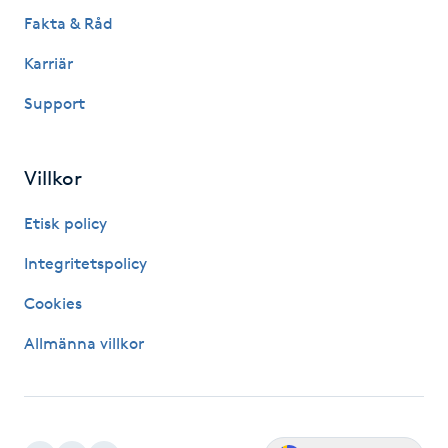
Hot Stone Massage
Fakta & Råd
Karriär
Hot yoga
Support
Hudföryngring
Villkor
Huduppstramning
Etisk policy
Hudvård
Integritetspolicy
Hyaluronsyra
Cookies
Allmänna villkor
Hyperhidros
Hypnos