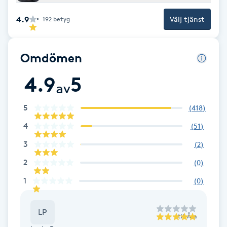
Brynformning
4.9
Välj tjänst
192
betyg
Brynfärgning
Omdömen
Brynplockning
4.9
5
av
Bröllopsuppsättning
5
(
418
)
C
4
(
51
)
Celluliter
3
(
2
)
2
(
0
)
Coachning
1
(
0
)
Color correction
LP
till
Åsa