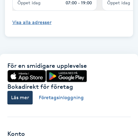
Öppet idag
07:00 - 19:00
Öppet idag
Föning
G
Visa alla adresser
Gel naglar
Gelenaglar
För en smidigare upplevelse
Gellack
Gellack med förstärkning
Bokadirekt för företag
Läs mer
Företagsinloggning
Gravidmassage
Gravidyoga
Konto
Gruppträning