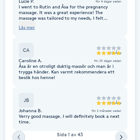
Cryoterapi
Lucie P.
för 4 dagar sedan
I went to Rutin and Åsa for the pregnancy
D
massage. It was a great experience! The
massage was tailored to my needs, I felt
respected and comfortable. Åsa was very
Damklippning
Läs mer
professional and the massage was of excellent
quality. I can only recommend Åsa's massage!
And I will go back for sure 😊
Dermapen
CA
till
Åsa
Caroline A.
Diamantslipning
för 25 dagar sedan
Åsa är en otroligt duktig massör och man är i
E
trygga händer. Kan varmt rekommendera ett
besök hos henne!
Enzympeeling
JB
till
Åsa
Extensions
Johanna B.
för 2 månader sedan
Verry good massage. I will definitely book a next
Extensions borttagning
time.
Sida
1
av
43
Eyeliner-tatuering