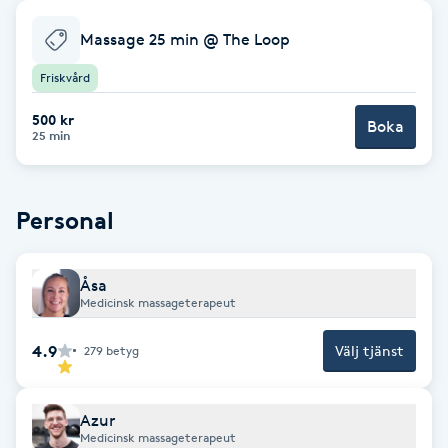
Babylights
Massage 25 min @ The Loop
Friskvård
Balayage
500 kr
Boka
25 min
Bambumassage
Barber
Personal
Barnklippning
Åsa
Medicinsk massageterapeut
BIAB
4.9
Välj tjänst
279
betyg
Blowout
Azur
Bottenfärg
Medicinsk massageterapeut