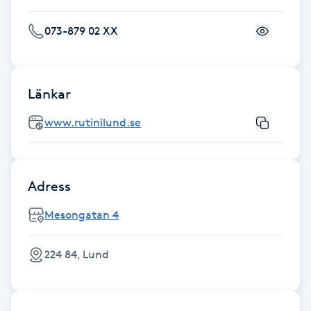
Fotsvamp
073-879 02 XX
Fotvård
Fransar
Länkar
www.rutinilund.se
Fransborttagning
Fransfärgning
Adress
Fransförlängning
Mesongatan 4
Fransförlängning Megavolym
224 84, Lund
Fransförlängning Volym