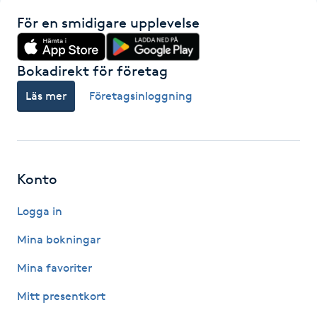
Föning
För en smidigare upplevelse
G
Bokadirekt för företag
Gel naglar
Läs mer
Företagsinloggning
Gelenaglar
Gellack
Konto
Gellack med förstärkning
Logga in
Gravidmassage
Mina bokningar
Mina favoriter
Gravidyoga
Mitt presentkort
Gruppträning