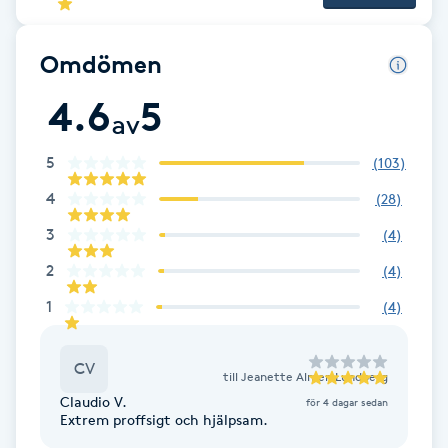
Brynformning
Omdömen
Brynfärgning
4.6
5
av
Brynplockning
5
(
103
)
4
(
28
)
Bröllopsuppsättning
3
(
4
)
C
2
(
4
)
Celluliter
1
(
4
)
Coachning
CV
till
Jeanette Almen Lundberg
Color correction
Claudio V.
för 4 dagar sedan
Extrem proffsigt och hjälpsam.