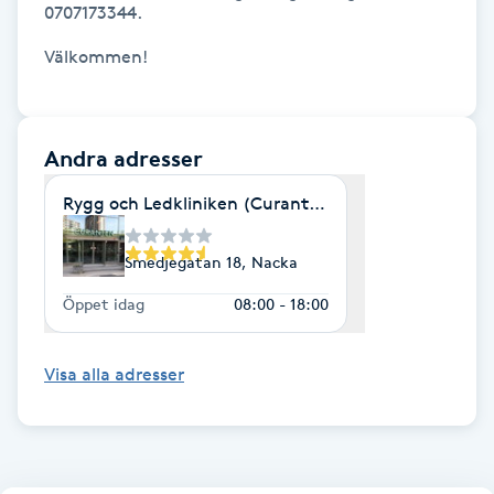
0707173344.

Fransk manikyr
Välkommen!

Fransrengöring
Frekvensterapi
Andra adresser
Rygg och Ledkliniken (Curanten) Akuttider varje d
Friskvård
Smedjegatan 18, Nacka
Friskvårdsmassage
Öppet idag
08:00 - 18:00
Frisör
Visa alla adresser
Funktionsanalys
Färgning