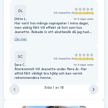
Cryoterapi
D
DL
till
Jeanette Almen Lundberg
Ditte L.
för 8 dagar sedan
Damklippning
Har varit hos många naprapater i mina dagar,
men aldrig fått till effekt så fort som hos
Jeanette. Bokade in ett akutbesök då jag hade
Dermapen
svårt att gå och sitta, Jeanette ordnade till det
Läs mer
direkt och jag hade inga känningar efter.
Fantastiskt! Kommer att boka in förebyggande
Diamantslipning
besök här varje gång jag avlägger visit i
huvudstaden. 🙏 För att semestern blev räddad.
E
SC
till
Jeanette Almen Lundberg
Sara C.
för 8 dagar sedan
Enzympeeling
Återkommit till Jeanette under flera år. Har
alltid fått väldigt bra hjälp och kan varmt
rekommendera henne.
Extensions
Sida
1
av
18
Extensions borttagning
Eyeliner-tatuering