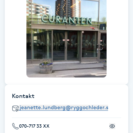
F
Face framing
Faceliftmassage
Fet hårbotten
Fettreducering
Fibromassage
Kontakt
Fillers
Fotmassage
070-717 33 XX