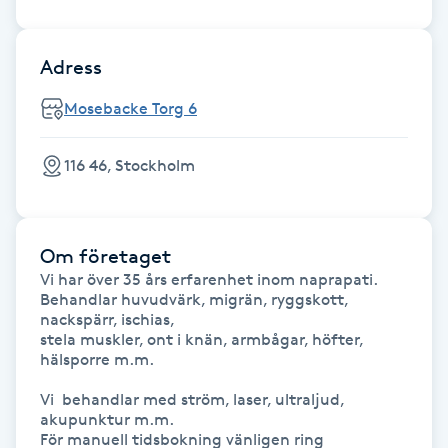
Fotsvamp
Adress
Fotvård
Mosebacke Torg 6
Fransar
116 46, Stockholm
Fransborttagning
Fransfärgning
Om företaget
Vi har över 35 års erfarenhet inom naprapati.

Behandlar huvudvärk, migrän, ryggskott, 
Fransförlängning
nackspärr, ischias,

stela muskler, ont i knän, armbågar, höfter, 
Fransförlängning Megavolym
hälsporre m.m.

Vi  behandlar med ström, laser, ultraljud, 
Fransförlängning Volym
akupunktur m.m.

För manuell tidsbokning vänligen ring 