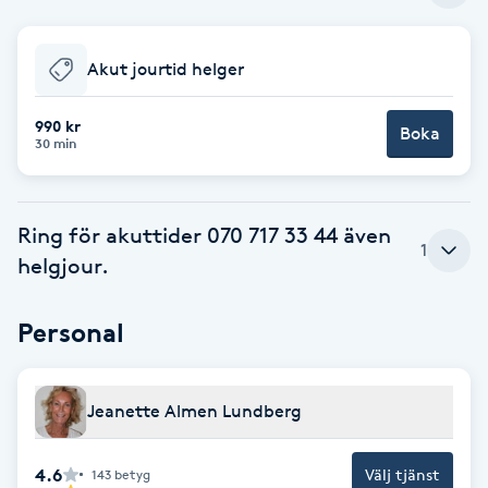
Babylights
Akut jourtid helger
Balayage
990 kr
Boka
30 min
Bambumassage
Barber
Ring för akuttider 070 717 33 44 även
1
helgjour.
Barnklippning
Personal
BIAB
Blowout
Jeanette Almen Lundberg
Bottenfärg
4.6
Välj tjänst
143
betyg