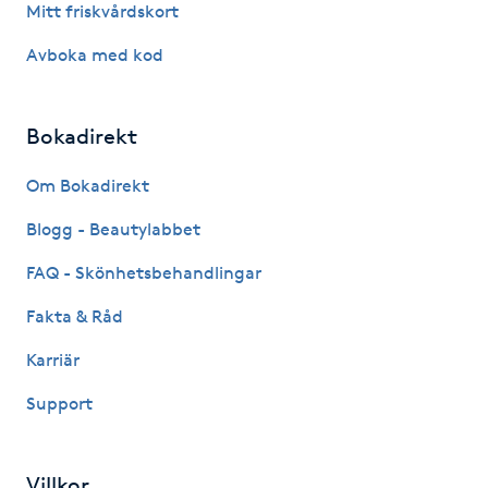
Mitt friskvårdskort
Gua Sha-massage
Avboka med kod
H
Bokadirekt
Hatha Yoga
Om Bokadirekt
Headspa
Blogg - Beautylabbet
Healing
FAQ - Skönhetsbehandlingar
Fakta & Råd
Herrklippning
Karriär
HIFU
Support
Hollywood Peel
Villkor