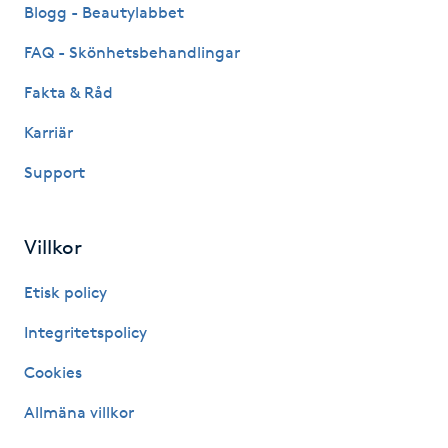
Blogg - Beautylabbet
M
FAQ - Skönhetsbehandlingar
Makeup
Fakta & Råd
Manikyr & Pedikyr
Karriär
Support
Massage
Medial vägledning
Villkor
Etisk policy
Medicinsk massage
Integritetspolicy
Meditation
Cookies
Medium
Allmäna villkor