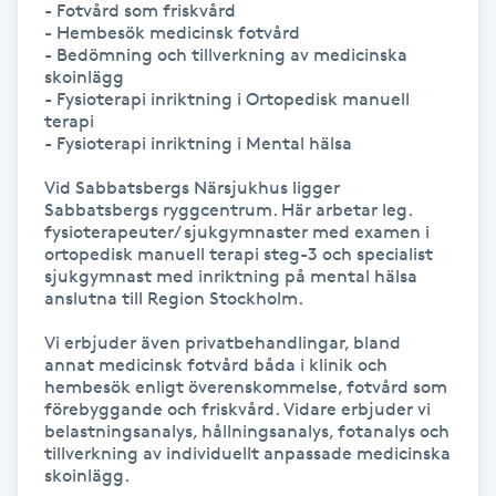
- Fotvård som friskvård 

- Hembesök medicinsk fotvård

IPL hårborttagning
- Bedömning och tillverkning av medicinska 
skoinlägg

- Fysioterapi inriktning i Ortopedisk manuell 
IR-massage
terapi

J
- Fysioterapi inriktning i Mental hälsa 

Vid Sabbatsbergs Närsjukhus ligger 
Japansk massage
Sabbatsbergs ryggcentrum. Här arbetar leg. 
K
fysioterapeuter/ sjukgymnaster med examen i 
ortopedisk manuell terapi steg-3 och specialist 
sjukgymnast med inriktning på mental hälsa 
K18
anslutna till Region Stockholm.

Katun fransar
Vi erbjuder även privatbehandlingar, bland 
annat medicinsk fotvård båda i klinik och 
hembesök enligt överenskommelse, fotvård som 
Kemisk peeling
förebyggande och friskvård. Vidare erbjuder vi 
belastningsanalys, hållningsanalys, fotanalys och 
tillverkning av individuellt anpassade medicinska 
Keratinbehandling
skoinlägg.
