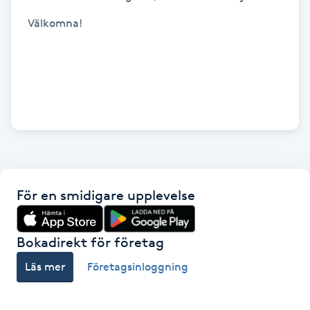
Kosmetisk tatuering
Välkomna!

Kostrådgivning
Kroppsinpackning
Kroppspeeling
Käkledsbehandling
För en smidigare upplevelse
Kärlbehandling
L
Bokadirekt för företag
Läs mer
Företagsinloggning
Laserbehandling
Lashlift Keratin