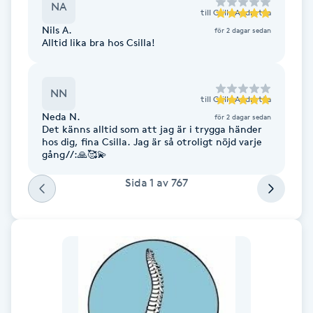
NA
till
Csilla Andretta
Föning
Nils A.
för 2 dagar sedan
G
Alltid lika bra hos Csilla!
Gel naglar
NN
till
Csilla Andretta
Gelenaglar
Neda N.
för 2 dagar sedan
Det känns alltid som att jag är i trygga händer
hos dig, fina Csilla. Jag är så otroligt nöjd varje
Gellack
gång//:🙏🥰💫
Sida
1
av
767
Gellack med förstärkning
Gravidmassage
Gravidyoga
Gruppträning