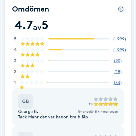
Fransk manikyr
Omdömen
4.7
5
Fransrengöring
av
5
(
+999
)
Frekvensterapi
4
(
+999
)
Friskvård
3
(
90
)
2
(
18
)
Friskvårdsmassage
1
(
33
)
Frisör
GB
till
Mahr Yousefy
Funktionsanalys
George B.
för ungefär 11 timmar sedan
Tack Mahr det var kanon bra hjälp
Färgning