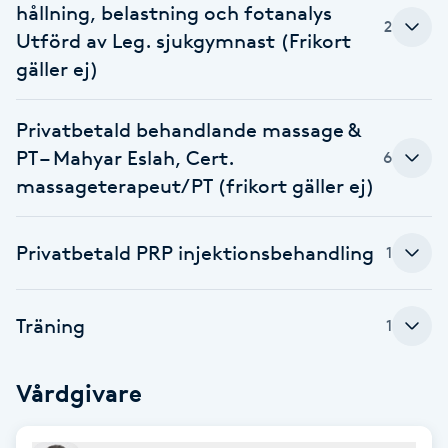
Cryoterapi
hållning, belastning och fotanalys
2
D
Utförd av Leg. sjukgymnast (Frikort
gäller ej)
Damklippning
Privatbetald behandlande massage &
Dermapen
PT – Mahyar Eslah, Cert.
6
massageterapeut/PT (frikort gäller ej)
Diamantslipning
E
Privatbetald PRP injektionsbehandling
1
Enzympeeling
Träning
1
Extensions
Extensions borttagning
Vårdgivare
Eyeliner-tatuering