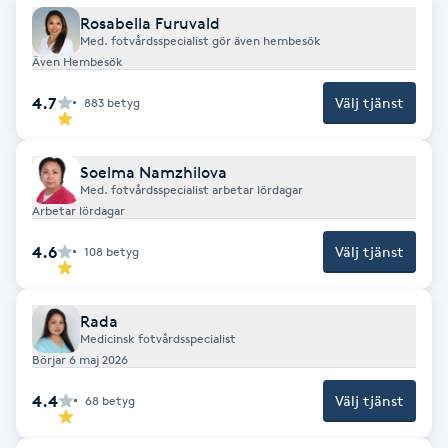
Fotsvamp
Rosabella Furuvald
Med. fotvårdsspecialist gör även hembesök
Även Hembesök
Fotvård
4.7
Välj tjänst
883
betyg
Fransar
Soelma Namzhilova
Fransborttagning
Med. fotvårdsspecialist arbetar lördagar
Arbetar lördagar
Fransfärgning
4.6
Välj tjänst
108
betyg
Fransförlängning
Rada
Medicinsk fotvårdsspecialist
Fransförlängning Megavolym
Börjar 6 maj 2026
4.4
Välj tjänst
68
betyg
Fransförlängning Volym