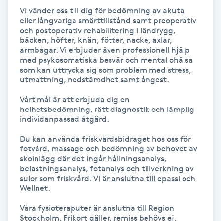
Vi vänder oss till dig för bedömning av akuta 
Kinesiologi
eller långvariga smärttillstånd samt preoperativ 
och postoperativ rehabilitering i ländrygg, 
bäcken, höfter, knän, fötter, nacke, axlar, 
Kinesisk medicin
armbågar. Vi erbjuder även professionell hjälp 
med psykosomatiska besvär och mental ohälsa 
Kiropraktik
som kan uttrycka sig som problem med stress, 
utmattning, nedstämdhet samt ångest.

Klangmassage
Vårt mål är att erbjuda dig en 
helhetsbedömning, rätt diagnostik och lämplig 
individanpassad åtgärd.

Klippning
Du kan använda friskvårdsbidraget hos oss för 
fotvård, massage och bedömning av behovet av 
Klippning & Slingor
skoinlägg där det ingår hållningsanalys, 
belastningsanalys, fotanalys och tillverkning av 
sulor som friskvård. Vi är anslutna till epassi och 
Klippning ungdom
Wellnet.

Koppningsmassage
Våra fysioteraputer är anslutna till Region 
Stockholm. Frikort gäller, remiss behövs ej.
