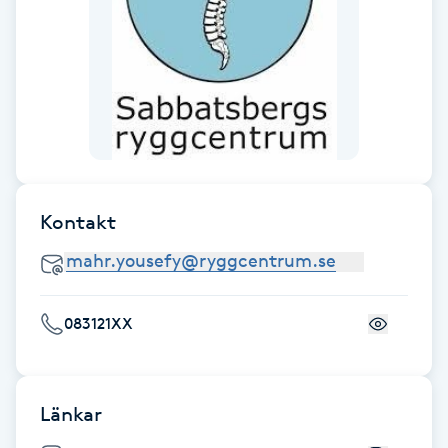
Gua Sha-massage
H
Hatha Yoga
Headspa
Kontakt
Healing
Herrklippning
083121XX
HIFU
Hollywood Peel
Länkar