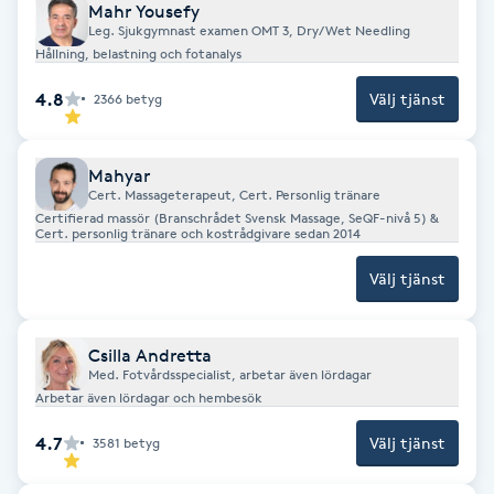
Mahr Yousefy
F
Leg. Sjukgymnast examen OMT 3, Dry/Wet Needling
Hållning, belastning och fotanalys
Face framing
4.8
Välj tjänst
2366
betyg
Faceliftmassage
Mahyar
Cert. Massageterapeut, Cert. Personlig tränare
Fet hårbotten
Certifierad massör (Branschrådet Svensk Massage, SeQF-nivå 5) &
Cert. personlig tränare och kostrådgivare sedan 2014
Fettreducering
Välj tjänst
Fibromassage
Csilla Andretta
Med. Fotvårdsspecialist, arbetar även lördagar
Fillers
Arbetar även lördagar och hembesök
4.7
Välj tjänst
3581
betyg
Fotmassage