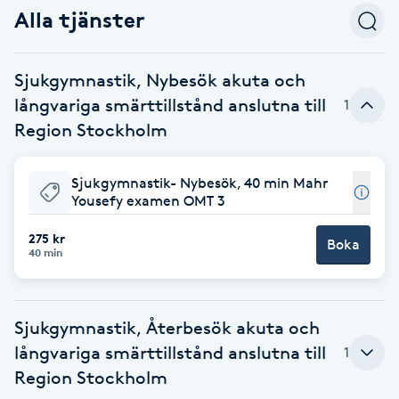
Alla tjänster
Babylights
Sjukgymnastik, Nybesök akuta och
Balayage
långvariga smärttillstånd anslutna till
1
Region Stockholm
Bambumassage
Barber
Sjukgymnastik- Nybesök, 40 min Mahr
Yousefy examen OMT 3
Barnklippning
275 kr
Boka
40 min
BIAB
Sjukgymnastik, Återbesök akuta och
Blowout
långvariga smärttillstånd anslutna till
1
Region Stockholm
Bottenfärg