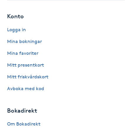
LED-ljusterapi
Konto
Logga in
Liktornar
Mina bokningar
LPG
Mina favoriter
LPG-behandling
Mitt presentkort
Mitt friskvårdskort
LPG-massage
Avboka med kod
Luggklippning
Bokadirekt
Lymfmassage
Om Bokadirekt
Läpptatuering