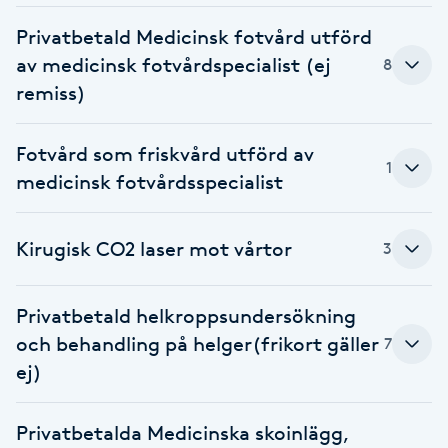
Privatbetald Medicinsk fotvård utförd
Brynformning
av medicinsk fotvårdspecialist (ej
8
remiss)
Brynfärgning
Brynplockning
Fotvård som friskvård utförd av
1
medicinsk fotvårdsspecialist
Bröllopsuppsättning
C
Kirugisk CO2 laser mot vårtor
3
Celluliter
Privatbetald helkroppsundersökning
Coachning
och behandling på helger(frikort gäller
7
ej)
Color correction
Privatbetalda Medicinska skoinlägg,