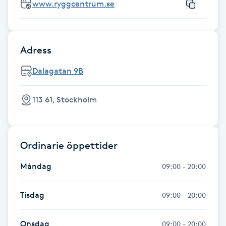
www.ryggcentrum.se
Hot Stone Massage
Hot yoga
Adress
Hudföryngring
Dalagatan 9B
Huduppstramning
113 61, Stockholm
Hudvård
Ordinarie öppettider
Hyaluronsyra
Måndag
09:00 - 20:00
Hyperhidros
Tisdag
09:00 - 20:00
Hypnos
Onsdag
09:00 - 20:00