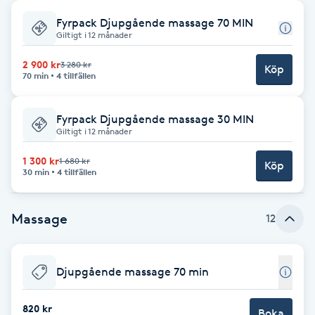
Fyrpack Djupgående massage 70 MIN
Babylights
Giltigt i 12 månader
Balayage
2 900 kr
3 280 kr
Köp
70 min
4 tillfällen
Bambumassage
Fyrpack Djupgående massage 30 MIN
Giltigt i 12 månader
Barber
1 300 kr
1 680 kr
Köp
30 min
4 tillfällen
Barnklippning
Massage
12
BIAB
Blowout
Djupgående massage 70 min
Bottenfärg
820 kr
Boka