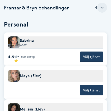
Fransk manikyr
Fransar & Bryn behandlingar
4
Fransrengöring
Personal
Frekvensterapi
Sabrina
Chef
Friskvård
4.9
Välj tjänst
350
betyg
Friskvårdsmassage
Frisör
Maya (Elev)
Funktionsanalys
Välj tjänst
Färgning
Melissa (Elev)