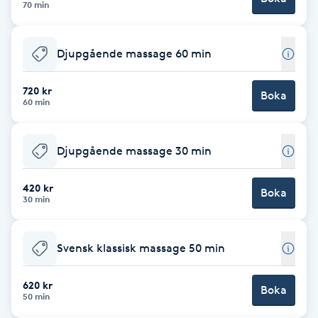
70 min
Brynformning
Djupgående massage 60 min
Brynfärgning
720 kr
Boka
60 min
Brynplockning
Bröllopsuppsättning
Djupgående massage 30 min
C
420 kr
Boka
30 min
Celluliter
Coachning
Svensk klassisk massage 50 min
Color correction
620 kr
Boka
50 min