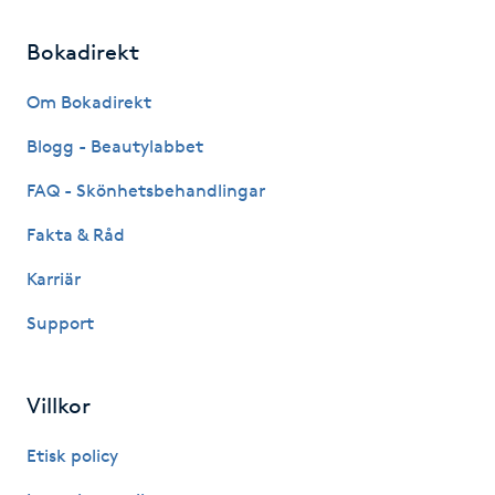
M
Bokadirekt
Makeup
Om Bokadirekt
Manikyr & Pedikyr
Blogg - Beautylabbet
FAQ - Skönhetsbehandlingar
Massage
Fakta & Råd
Medial vägledning
Karriär
Support
Medicinsk massage
Meditation
Villkor
Medium
Etisk policy