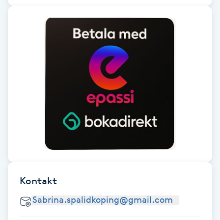
Hot Stone Massage
Hot yoga
Hudföryngring
Huduppstramning
Hudvård
Hyaluronsyra
Hyperhidros
Kontakt
Hypnos