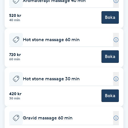
Aromaterapi massage 40 min
F
520 kr
Boka
40 min
Face framing
Faceliftmassage
Hot stone massage 60 min
Fet hårbotten
720 kr
Boka
60 min
Fettreducering
Hot stone massage 30 min
Fibromassage
420 kr
Boka
30 min
Fillers
Fotmassage
Gravid massage 60 min