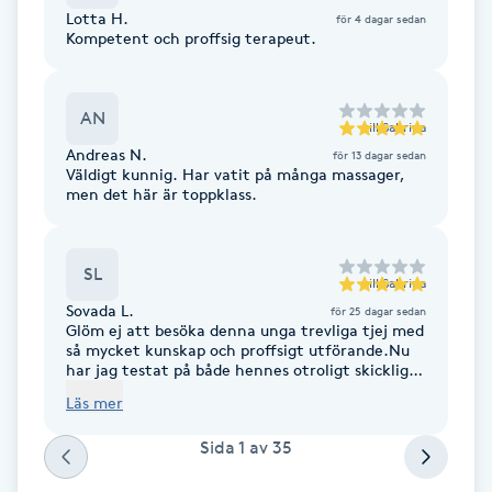
Lotta H.
för 4 dagar sedan
Kompetent och proffsig terapeut.
Gua Sha-massage
H
AN
till
Sabrina
Hatha Yoga
Andreas N.
för 13 dagar sedan
Väldigt kunnig. Har vatit på många massager,
men det här är toppklass.
Headspa
Healing
SL
till
Sabrina
Sovada L.
för 25 dagar sedan
Herrklippning
Glöm ej att besöka denna unga trevliga tjej med
så mycket kunskap och proffsigt utförande.Nu
har jag testat på både hennes otroligt skickliga
HIFU
och härliga massage och även gjort en fin Lasch
Läs mer
och Brow lift och är så nöjd med resultatet. Tack
snälla 🙏❤️🙏
Hollywood Peel
Sida
1
av
35