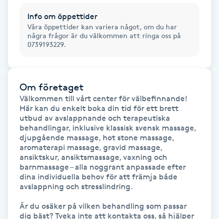
Kinesiologi
Info om öppettider
Våra öppettider kan variera något, om du har
några frågor är du välkommen att ringa oss på
Kinesisk medicin
0739193229.
Kiropraktik
Om företaget
Klangmassage
Välkommen till vårt center för välbefinnande! 
Här kan du enkelt boka din tid för ett brett 
utbud av avslappnande och terapeutiska 
Klippning
behandlingar, inklusive klassisk svensk massage, 
djupgående massage, hot stone massage, 
aromaterapi massage, gravid massage, 
Klippning & Slingor
ansiktskur, ansiktsmassage, vaxning och 
barnmassage – alla noggrant anpassade efter 
dina individuella behov för att främja både 
Klippning ungdom
avslappning och stresslindring. 

Koppningsmassage
Är du osäker på vilken behandling som passar 
dig bäst? Tveka inte att kontakta oss, så hjälper 