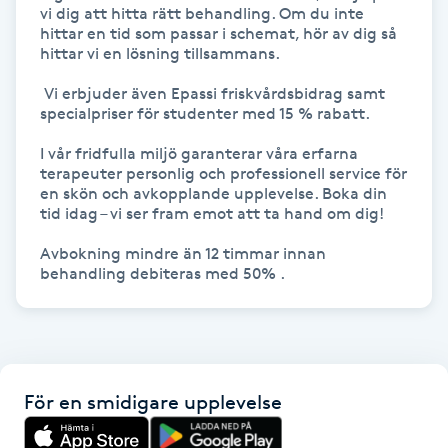
vi dig att hitta rätt behandling. Om du inte 
Kosmetisk tatuering
hittar en tid som passar i schemat, hör av dig så 
hittar vi en lösning tillsammans.

Kostrådgivning
 Vi erbjuder även Epassi friskvårdsbidrag samt 
specialpriser för studenter med 15 % rabatt. 

Kroppsinpackning
I vår fridfulla miljö garanterar våra erfarna 
terapeuter personlig och professionell service för 
en skön och avkopplande upplevelse. Boka din 
Kroppspeeling
tid idag – vi ser fram emot att ta hand om dig!

Käkledsbehandling
Avbokning mindre än 12 timmar innan 
behandling debiteras med 50% .
Kärlbehandling
L
Laserbehandling
För en smidigare upplevelse
Lashlift Keratin