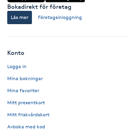
Bokadirekt för företag
LED-ljusterapi
Läs mer
Företagsinloggning
Liktornar
LPG
Konto
LPG-behandling
Logga in
Mina bokningar
LPG-massage
Mina favoriter
Luggklippning
Mitt presentkort
Mitt friskvårdskort
Lymfmassage
Avboka med kod
Läpptatuering