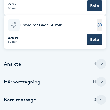
720 kr
Fotsvamp
Boka
60 min
Fotvård
Gravid massage 30 min
Fransar
420 kr
Boka
30 min
Fransborttagning
Fransfärgning
Ansikte
4
Fransförlängning
Hårborttagning
14
Fransförlängning Megavolym
Barn massage
2
Fransförlängning Volym