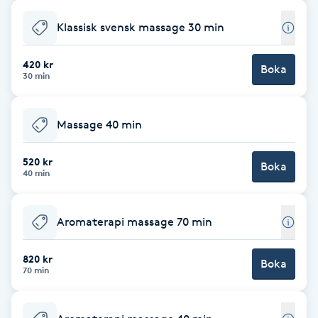
Cryoterapi
D
Klassisk svensk massage 30 min
Damklippning
420 kr
Boka
30 min
Dermapen
Massage 40 min
Diamantslipning
E
520 kr
Boka
40 min
Enzympeeling
Aromaterapi massage 70 min
Extensions
820 kr
Boka
70 min
Extensions borttagning
Eyeliner-tatuering