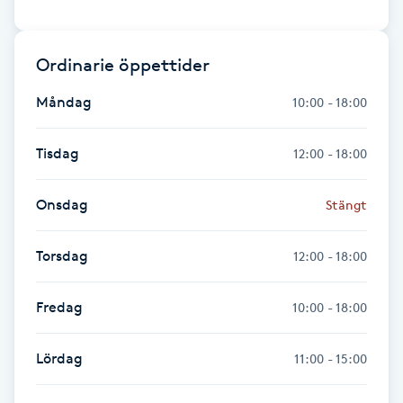
Hårborttagning
Hårbottenbehandling
Ordinarie öppettider
Måndag
10:00 - 18:00
Hårförlängning
Tisdag
12:00 - 18:00
Hårvård
Onsdag
Stängt
Hälsa
Torsdag
12:00 - 18:00
Hälsprickor
I
Fredag
10:00 - 18:00
Idrottsmassage
Lördag
11:00 - 15:00
IPL