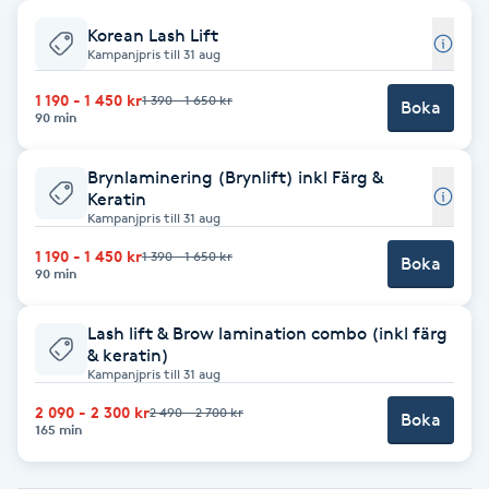
Korean Lash Lift
Babylights
Kampanjpris till 31 aug
Balayage
1 190 - 1 450 kr
1 390 - 1 650 kr
Boka
90 min
Bambumassage
Brynlaminering (Brynlift) inkl Färg &
Keratin
Kampanjpris till 31 aug
Barber
1 190 - 1 450 kr
1 390 - 1 650 kr
Boka
90 min
Barnklippning
Lash lift & Brow lamination combo (inkl färg
BIAB
& keratin)
Kampanjpris till 31 aug
Blowout
2 090 - 2 300 kr
2 490 - 2 700 kr
Boka
165 min
Bottenfärg