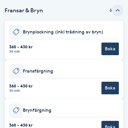
Fransar & Bryn
6
Brynformning
Brynfärgning
Brynplockning (inkl trådning av bryn)
Brynplockning
360 - 430 kr
Boka
30 min
Bröllopsuppsättning
C
Fransfärgning
Celluliter
360 - 430 kr
Boka
30 min
Coachning
Brynfärgning
Color correction
360 - 430 kr
Boka