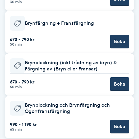
Cryoterapi
30 min
D
Brynfärgning + Fransfärgning
Damklippning
670 - 790 kr
Boka
Dermapen
50 min
Diamantslipning
Brynplockning (inkl trådning av bryn) &
Färgning av (Bryn eller Fransar)
E
670 - 790 kr
Boka
Enzympeeling
50 min
Extensions
Brynplockning och Brynfärgning och
Ögonfransfärgning
Extensions borttagning
990 - 1 190 kr
Boka
65 min
Eyeliner-tatuering