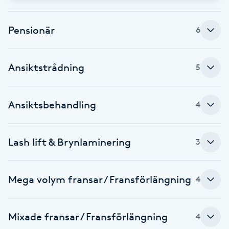
F
Pensionär
6
Face framing
Ansiktstrådning
5
Faceliftmassage
Fet hårbotten
Ansiktsbehandling
4
Fettreducering
Lash lift & Brynlaminering
3
Fibromassage
Mega volym fransar / Fransförlängning
4
Fillers
Fotmassage
Mixade fransar / Fransförlängning
4