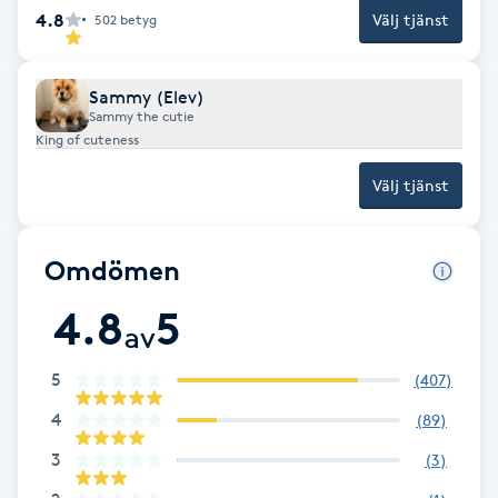
4.8
Välj tjänst
502
betyg
Fransk manikyr
Fransrengöring
Sammy (Elev)
Sammy the cutie
King of cuteness
Frekvensterapi
Välj tjänst
Friskvård
Omdömen
Friskvårdsmassage
4.8
5
av
Frisör
5
(
407
)
Funktionsanalys
4
(
89
)
Färgning
3
(
3
)