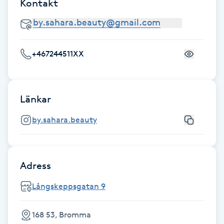
Kontakt
Hot Stone Massage
Hot yoga
+467244511XX
Hudföryngring
Huduppstramning
Länkar
Hudvård
by.sahara.beauty
Hyaluronsyra
Adress
Hyperhidros
Långskeppsgatan 9
Hypnos
168 53, Bromma