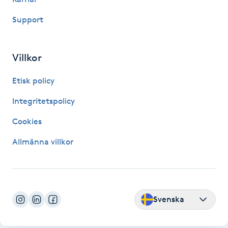
Support
LED-ljusterapi
Liktornar
Villkor
Etisk policy
LPG
Integritetspolicy
LPG-behandling
Cookies
LPG-massage
Allmänna villkor
Luggklippning
Lymfmassage
Svenska
Läpptatuering