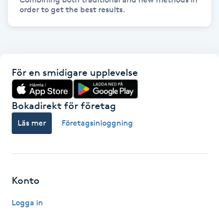
Kinesiologi
Kinesisk medicin
Kiropraktik
För en smidigare upplevelse
Klangmassage
Bokadirekt för företag
Läs mer
Företagsinloggning
Klippning
Klippning & Slingor
Klippning ungdom
Konto
Logga in
Koppningsmassage