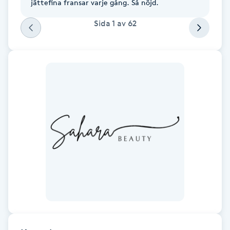
jättefina fransar varje gång. Så nöjd.
Gua Sha-massage
Sida
1
av
62
H
Hatha Yoga
Headspa
Healing
Herrklippning
HIFU
Hollywood Peel