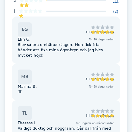
2
(
1
)
Föning
1
(
2
)
G
EG
Gel naglar
till
Sahara Beauty
Elin G.
för 28 dagar sedan
Blev så bra omhändertagen. Hon fick fria
Gelenaglar
händer att fixa mina ögonbryn och jag blev
mycket nöjd!
Gellack
MB
Gellack med förstärkning
till
Sahara Beauty
Marina B.
för 28 dagar sedan
👍🏼
Gravidmassage
Gravidyoga
TL
till
Sahara Beauty
Therese L.
för ungefär en månad sedan
Väldigt duktig och noggrann. Går därifrån med
Gruppträning