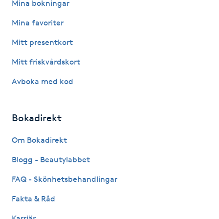
Mina bokningar
Kosmetisk tatuering
Mina favoriter
Kostrådgivning
Mitt presentkort
Mitt friskvårdskort
Kroppsinpackning
Avboka med kod
Kroppspeeling
Bokadirekt
Käkledsbehandling
Om Bokadirekt
Kärlbehandling
Blogg - Beautylabbet
L
FAQ - Skönhetsbehandlingar
Laserbehandling
Fakta & Råd
Lashlift Keratin
Karriär