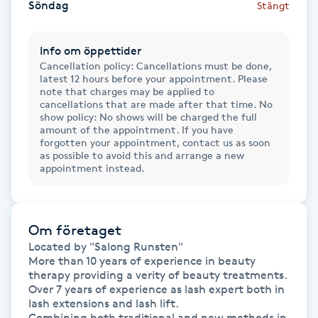
Söndag
Stängt
IPL hårborttagning
Info om öppettider
IR-massage
Cancellation policy: Cancellations must be done,
latest 12 hours before your appointment. Please
J
note that charges may be applied to
cancellations that are made after that time. No
show policy: No shows will be charged the full
Japansk massage
amount of the appointment. If you have
forgotten your appointment, contact us as soon
K
as possible to avoid this and arrange a new
appointment instead.
K18
Katun fransar
Om företaget
Located by "Salong Runsten"

Kemisk peeling
More than 10 years of experience in beauty 
therapy providing a verity of beauty treatments.

Over 7 years of experience as lash expert both in 
Keratinbehandling
lash extensions and lash lift.

Combining both traditional and new methods in 