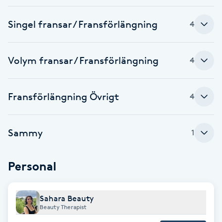
Fotsvamp
Singel fransar / Fransförlängning
4
Fotvård
Volym fransar / Fransförlängning
4
Fransar
Fransborttagning
Fransförlängning Övrigt
4
Fransfärgning
Sammy
1
Fransförlängning
Personal
Fransförlängning Megavolym
Sahara Beauty
Fransförlängning Volym
Beauty Therapist