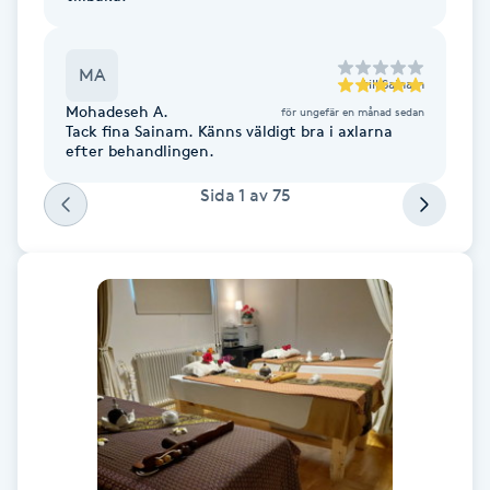
IPL hårborttagning
MA
till
Sainam
IR-massage
Mohadeseh A.
för ungefär en månad sedan
Tack fina Sainam. Känns väldigt bra i axlarna
J
efter behandlingen.
Japansk massage
Sida
1
av
75
K
K18
Katun fransar
Kemisk peeling
Keratinbehandling