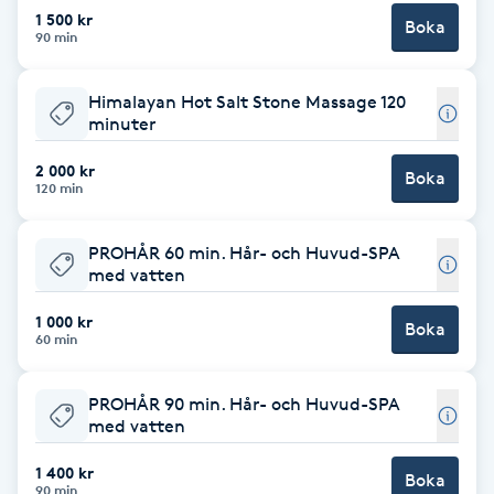
Cryoterapi
1 500 kr
Boka
90 min
D
Damklippning
Himalayan Hot Salt Stone Massage 120
minuter
Dermapen
2 000 kr
Boka
120 min
Diamantslipning
E
PROHÅR 60 min. Hår- och Huvud-SPA
med vatten
Enzympeeling
1 000 kr
Boka
60 min
Extensions
PROHÅR 90 min. Hår- och Huvud-SPA
med vatten
Extensions borttagning
1 400 kr
Boka
Eyeliner-tatuering
90 min