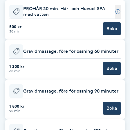
PROHÅR 30 min. Hår- och Huvud-SPA
Babylights
med vatten
Balayage
500 kr
Boka
30 min
Bambumassage
Gravidmassage, före förlossning 60 minuter
Barber
1 200 kr
Boka
60 min
Barnklippning
Gravidmassage, före förlossning 90 minuter
BIAB
1 800 kr
Blowout
Boka
90 min
Bottenfärg