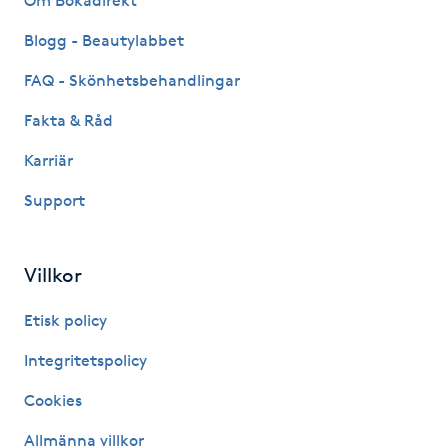
Om Bokadirekt
Megavolymfransar
Blogg - Beautylabbet
Melasma
FAQ - Skönhetsbehandlingar
Fakta & Råd
Mesoterapi
Karriär
MicroPen
Support
Microshading
Villkor
Mixfransar
Etisk policy
N
Integritetspolicy
Nagelförlängning
Cookies
Nagelförlängning akryl
Allmänna villkor