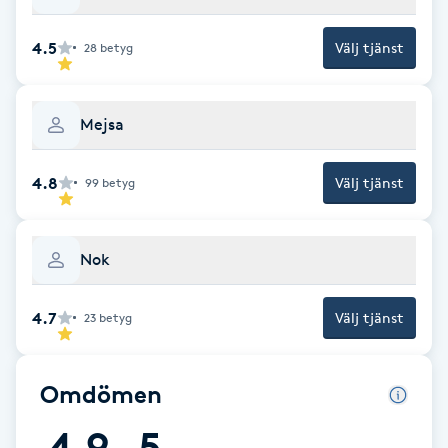
Hot Stone Massage
4.5
Välj tjänst
28
betyg
Hot yoga
Hudföryngring
Mejsa
Huduppstramning
4.8
Välj tjänst
99
betyg
Hudvård
Nok
Hyaluronsyra
4.7
Välj tjänst
23
betyg
Hyperhidros
Omdömen
Hypnos
4.9
5