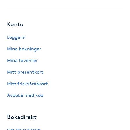
M
Makeup
Konto
Logga in
Manikyr & Pedikyr
Mina bokningar
Massage
Mina favoriter
Medial vägledning
Mitt presentkort
Mitt friskvårdskort
Medicinsk massage
Avboka med kod
Meditation
Bokadirekt
Medium