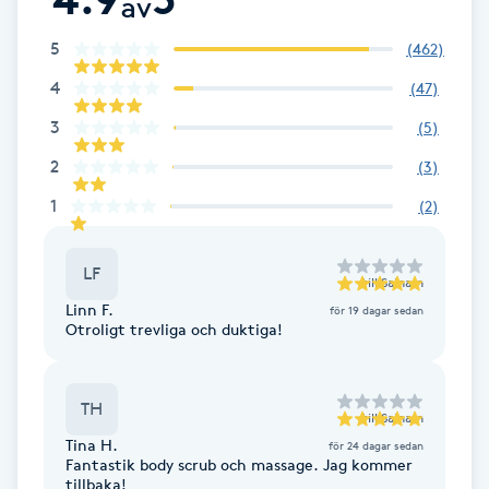
av
Hårborttagning
5
(
462
)
Hårbottenbehandling
4
(
47
)
3
(
5
)
Hårförlängning
2
(
3
)
Hårvård
1
(
2
)
Hälsa
LF
till
Sainam
Linn F.
för 19 dagar sedan
Hälsprickor
Otroligt trevliga och duktiga!
I
Idrottsmassage
TH
till
Sainam
Tina H.
för 24 dagar sedan
Fantastik body scrub och massage. Jag kommer
IPL
tillbaka!