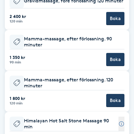
Gravidmassage, före förlossning 120 minuter
Brynformning
2 400 kr
Boka
120 min
Brynfärgning
Mamma-massage, efter förlossning. 90
Brynplockning
minuter
1 350 kr
Boka
Bröllopsuppsättning
90 min
C
Mamma-massage, efter förlossning. 120
Celluliter
minuter
1 800 kr
Boka
Coachning
120 min
Color correction
Himalayan Hot Salt Stone Massage 90
min