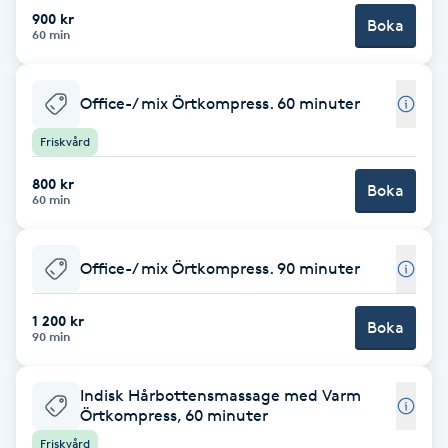
900 kr
Fransk manikyr
Boka
60 min
Fransrengöring
Office-/ mix Örtkompress. 60 minuter
Frekvensterapi
Friskvård
800 kr
Friskvård
Boka
60 min
Friskvårdsmassage
Office-/ mix Örtkompress. 90 minuter
Frisör
1 200 kr
Boka
90 min
Funktionsanalys
Indisk Hårbottensmassage med Varm
Färgning
Örtkompress, 60 minuter
Friskvård