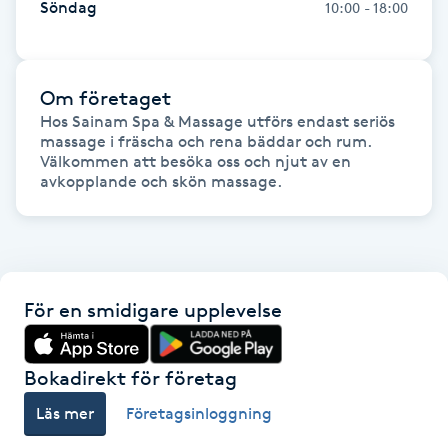
Söndag
10:00 - 18:00
LED-ljusterapi
Om företaget
Liktornar
Hos Sainam Spa & Massage utförs endast seriös 
massage i fräscha och rena bäddar och rum.

Välkommen att besöka oss och njut av en 
LPG
avkopplande och skön massage. 
LPG-behandling
LPG-massage
För en smidigare upplevelse
Luggklippning
Bokadirekt för företag
Lymfmassage
Läs mer
Företagsinloggning
Läpptatuering