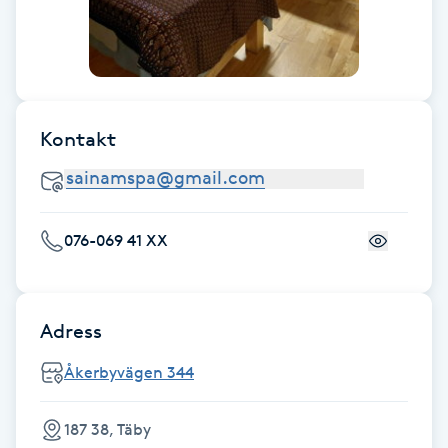
Kinesiologi
Kinesisk medicin
Kontakt
Kiropraktik
Klangmassage
076-069 41 XX
Klippning
Klippning & Slingor
Adress
Klippning ungdom
Åkerbyvägen 344
Koppningsmassage
187 38, Täby