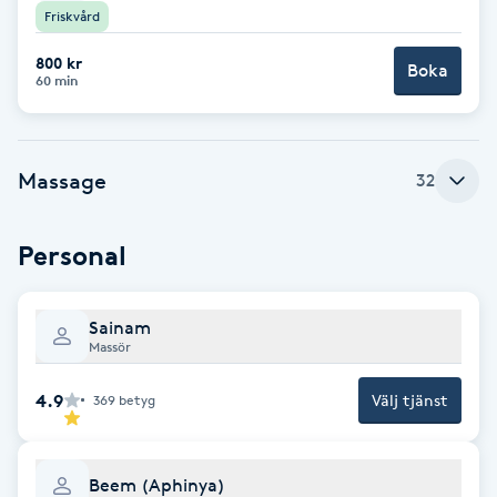
Friskvård
Gua Sha-massage
800 kr
Boka
60 min
H
Hatha Yoga
Massage
32
Headspa
Personal
Healing
Herrklippning
Sainam
Massör
HIFU
4.9
Välj tjänst
369
betyg
Hollywood Peel
Beem (Aphinya)