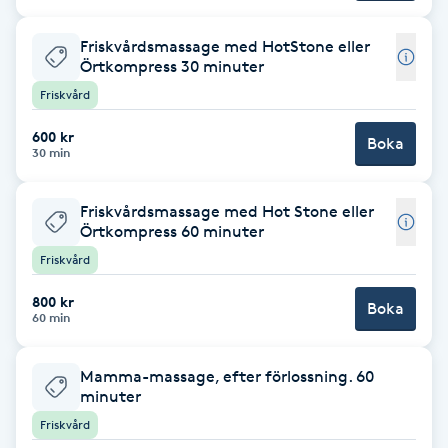
Fotsvamp
Friskvårdsmassage med HotStone eller
Örtkompress 30 minuter
Fotvård
Friskvård
Fransar
600 kr
Boka
30 min
Fransborttagning
Friskvårdsmassage med Hot Stone eller
Örtkompress 60 minuter
Fransfärgning
Friskvård
Fransförlängning
800 kr
Boka
60 min
Fransförlängning Megavolym
Mamma-massage, efter förlossning. 60
minuter
Fransförlängning Volym
Friskvård