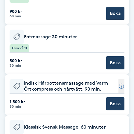
Föning
900 kr
Boka
G
60 min
Gel naglar
Fotmassage 30 minuter
Gelenaglar
Friskvård
500 kr
Boka
Gellack
30 min
Gellack med förstärkning
Indisk Hårbottensmassage med Varm
Örtkompress och hårtvätt, 90 min,
Gravidmassage
1 500 kr
Boka
90 min
Gravidyoga
Klassisk Svensk Massage, 60 minuter
Gruppträning