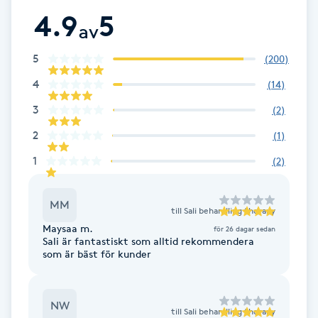
Fotsvamp
4.9
5
av
Fotvård
5
(
200
)
4
(
14
)
Fransar
3
(
2
)
Fransborttagning
2
(
1
)
1
(
2
)
Fransfärgning
MM
till
Sali behandling therapy
Fransförlängning
Maysaa m.
för 26 dagar sedan
Sali är fantastiskt som alltid rekommendera
Fransförlängning Megavolym
som är bäst för kunder
Fransförlängning Volym
NW
till
Sali behandling therapy