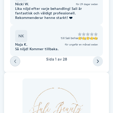
Nicki W.
för 29 dagar sedan
Fransk manikyr
Lika nöjd efter varje behandling! Sali är
fantastisk och väldigt professionell.
Rekommenderar henne starkt! ❤️
Fransrengöring
Frekvensterapi
NK
till
Sali behandling therapy
Naja K.
för ungefär en månad sedan
Friskvård
Så nöjd! Kommer tillbaka.
Sida
1
av
28
Friskvårdsmassage
Frisör
Funktionsanalys
Färgning