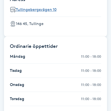
Tullingebergsvägen 10
Gua Sha-massage
H
146 45, Tullinge
Hatha Yoga
Headspa
Ordinarie öppettider
Måndag
11:00 - 18:00
Healing
Tisdag
11:00 - 18:00
Herrklippning
Onsdag
11:00 - 18:00
HIFU
Torsdag
11:00 - 18:00
Hollywood Peel