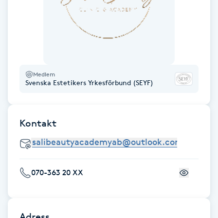
Föning
G
Gel naglar
Medlem
Gelenaglar
Svenska Estetikers Yrkesförbund (SEYF)
Gellack
Kontakt
Gellack med förstärkning
Gravidmassage
070-363 20 XX
Gravidyoga
Gruppträning
Adress