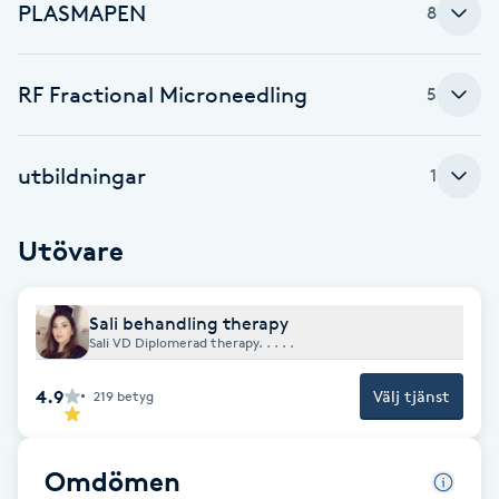
PLASMAPEN
8
F
Face framing
RF Fractional Microneedling
5
Faceliftmassage
utbildningar
1
Fet hårbotten
Utövare
Fettreducering
Sali behandling therapy
Fibromassage
Sali VD Diplomerad therapy. . . . .
4.9
Fillers
Välj tjänst
219
betyg
Fotmassage
Omdömen