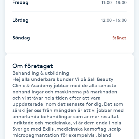
Fredag
11:00 - 18:00
Hot Stone Massage
Lördag
12:00 - 16:00
Hot yoga
Söndag
Stängt
Hudföryngring
Huduppstramning
Om företaget
Behandling & utbildning 

Hudvård
Hej alla underbara kunder Vi på Sali Beauty 
Clinic & Academy jobbar med de alla senaste 
Hyaluronsyra
behandlingar och maskinerna på marknaden 
och vi strävar hela tiden efter att vara 
uppdaterade inom det senaste för dig. Det som 
Hyperhidros
särskiljer oss från mängden är att vi jobbar med 
annorlunda behandlingar som är mer resultat 
inriktade och medicinska, vi är dem enda i hela 
Hypnos
Sverige med Exilis ,medicinska kamoflag ,scalp 
micropegmantation för exempelvis , bland 