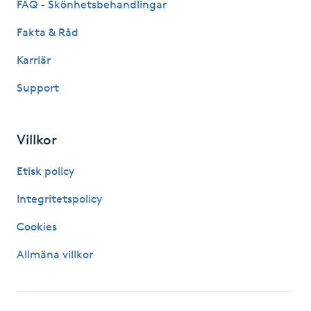
FAQ - Skönhetsbehandlingar
Kinesiologi
Fakta & Råd
Kinesisk medicin
Karriär
Support
Kiropraktik
Klangmassage
Villkor
Etisk policy
Klippning
Integritetspolicy
Klippning & Slingor
Cookies
Klippning ungdom
Allmäna villkor
Koppningsmassage