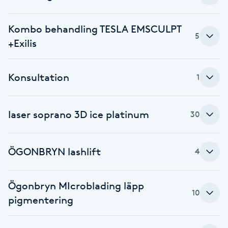
Cryoterapi
D
Kombo behandling TESLA EMSCULPT
5
+Exilis
Damklippning
Dermapen
Konsultation
1
Diamantslipning
laser soprano 3D ice platinum
30
E
Enzympeeling
ÖGONBRYN lashlift
4
Extensions
Ögonbryn MIcroblading läpp
10
Extensions borttagning
pigmentering
Eyeliner-tatuering