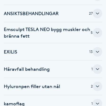
Brynformning
ANSIKTSBEHANDLINGAR
27
Brynfärgning
Emsculpt TESLA NEO bygg muskler och
5
Brynplockning
bränna fett
Bröllopsuppsättning
EXILIS
13
C
Celluliter
Håravfall behandling
1
Coachning
Hyluronpen filler utan nål
2
Color correction
kamoflag
1