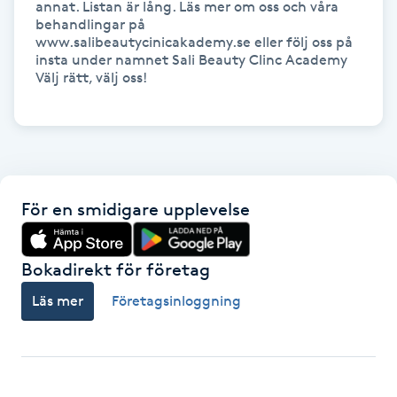
annat. Listan är lång. Läs mer om oss och våra 
Hårborttagning
behandlingar på 
www.salibeautycinicakademy.se eller följ oss på 
insta under namnet Sali Beauty Clinc Academy 
Hårbottenbehandling
Välj rätt, välj oss!

Hårförlängning
Hårvård
För en smidigare upplevelse
Hälsa
Hälsprickor
Bokadirekt för företag
I
Läs mer
Företagsinloggning
Idrottsmassage
IPL