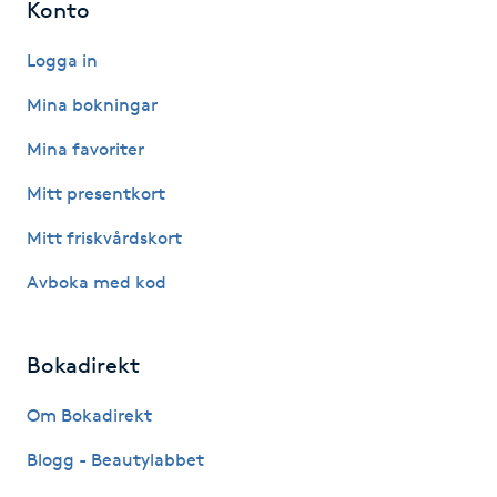
Konto
IPL hårborttagning
Logga in
IR-massage
Mina bokningar
J
Mina favoriter
Japansk massage
Mitt presentkort
K
Mitt friskvårdskort
K18
Avboka med kod
Katun fransar
Bokadirekt
Kemisk peeling
Om Bokadirekt
Blogg - Beautylabbet
Keratinbehandling