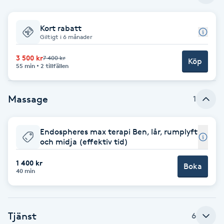
Babylights
Kort rabatt
Giltigt i 6 månader
Balayage
3 500 kr
7 400 kr
Köp
55 min
2 tillfällen
Bambumassage
Massage
1
Barber
Barnklippning
Endospheres max terapi Ben, lår, rumplyft
och midja (effektiv tid)
BIAB
1 400 kr
Boka
40 min
Blowout
Bottenfärg
Tjänst
6