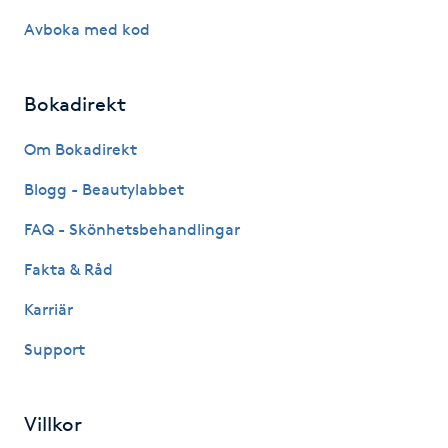
Avboka med kod
IPL hårborttagning
IR-massage
Bokadirekt
J
Om Bokadirekt
Japansk massage
Blogg - Beautylabbet
K
FAQ - Skönhetsbehandlingar
K18
Fakta & Råd
Katun fransar
Karriär
Support
Kemisk peeling
Keratinbehandling
Villkor