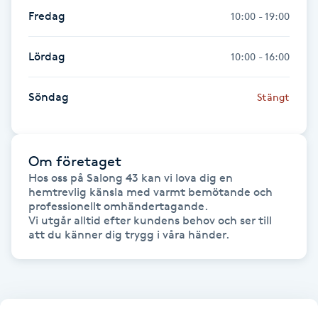
Hot Stone Massage
Fredag
10:00 - 19:00
Hot yoga
Lördag
10:00 - 16:00
Hudföryngring
Söndag
Stängt
Huduppstramning
Om företaget
Hudvård
Hos oss på Salong 43 kan vi lova dig en 
hemtrevlig känsla med varmt bemötande och 
professionellt omhändertagande.

Hyaluronsyra
Vi utgår alltid efter kundens behov och ser till 
att du känner dig trygg i våra händer.
Hyperhidros
Hypnos