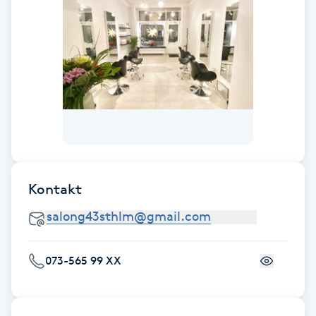
Föning
G
Gel naglar
Gelenaglar
Gellack
Kontakt
Gellack med förstärkning
Gravidmassage
073-565 99 XX
Gravidyoga
Gruppträning