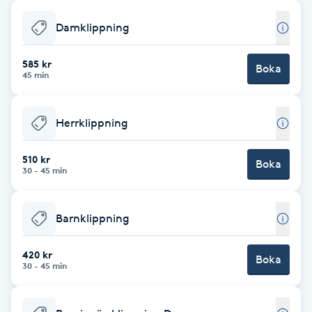
Babylights
Damklippning
Balayage
585 kr
Boka
45 min
Bambumassage
Herrklippning
Barber
510 kr
Boka
30 - 45 min
Barnklippning
Barnklippning
BIAB
420 kr
Blowout
Boka
30 - 45 min
Bottenfärg