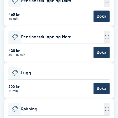
Pensionärsklippning Dam
Brynformning
465 kr
Boka
45 min
Brynfärgning
Pensionärsklippning Herr
Brynplockning
420 kr
Boka
Bröllopsuppsättning
30 - 45 min
C
Lugg
Celluliter
200 kr
Boka
Coachning
15 min
Color correction
Rakning