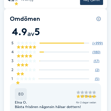
Fotsvamp
Omdömen
Fotvård
4.9
5
av
Fransar
5
(
+999
)
Fransborttagning
4
(
180
)
Fransfärgning
3
(
17
)
2
(
2
)
Fransförlängning
1
(
5
)
Fransförlängning Megavolym
EO
till
Meryam
Fransförlängning Volym
Elna O.
för 2 dagar sedan
Bästa frisören någonsin hälsar dottern!