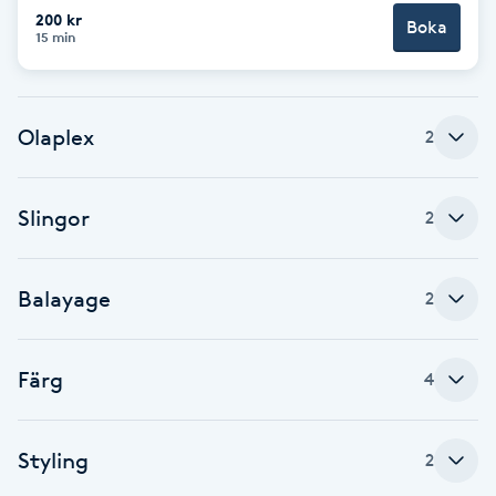
Cryoterapi
200 kr
Boka
15 min
D
Damklippning
Olaplex
2
Dermapen
Slingor
Diamantslipning
2
E
Balayage
2
Enzympeeling
Extensions
Färg
4
Extensions borttagning
Styling
2
Eyeliner-tatuering