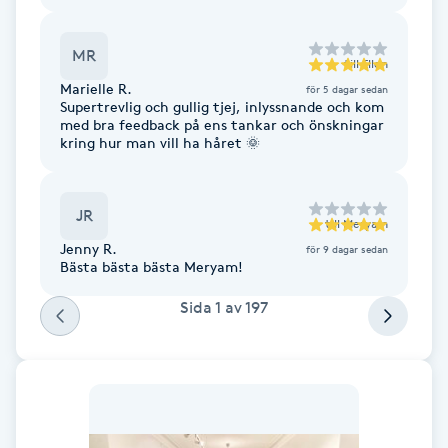
Fransk manikyr
MR
till
Ellen
Fransrengöring
Marielle R.
för 5 dagar sedan
Supertrevlig och gullig tjej, inlyssnande och kom
med bra feedback på ens tankar och önskningar
Frekvensterapi
kring hur man vill ha håret 🌞
Friskvård
JR
till
Meryam
Friskvårdsmassage
Jenny R.
för 9 dagar sedan
Bästa bästa bästa Meryam!
Frisör
Sida
1
av
197
Funktionsanalys
Färgning