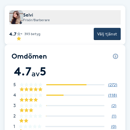
Fransk manikyr
Selvi
Frisör/Barberare
Fransrengöring
4.7
Välj tjänst
393
betyg
Frekvensterapi
Friskvård
Omdömen
4.7
5
Friskvårdsmassage
av
5
(
272
)
Frisör
4
(
118
)
Funktionsanalys
3
(
2
)
2
(
1
)
Färgning
1
(
0
)