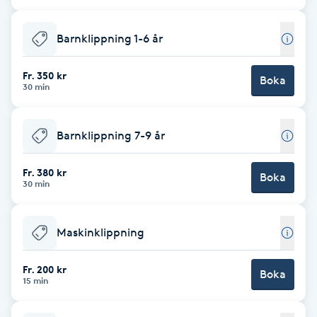
Cryoterapi
D
Barnklippning 1-6 år
Damklippning
Fr. 350 kr
Boka
30 min
Dermapen
Barnklippning 7-9 år
Diamantslipning
E
Fr. 380 kr
Boka
30 min
Enzympeeling
Maskinklippning
Extensions
Fr. 200 kr
Boka
Extensions borttagning
15 min
Eyeliner-tatuering