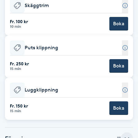
Skäggtrim
F
Fr. 100 kr
Face framing
Boka
10 min
Faceliftmassage
Puts klippning
Fet hårbotten
Fr. 250 kr
Boka
15 min
Fettreducering
Luggklippning
Fibromassage
Fr. 150 kr
Boka
Fillers
15 min
Fotmassage