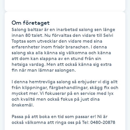
IPL hårborttagning
Om företaget
IR-massage
Salong baltzar är en inarbetad salong sen länge 
innan 80 talet. Nu förvaltas den vidare till Selvi 
J
Toptas som utvecklar den vidare med sina 
erfarenheter inom frisör branschen. I denna 
Japansk massage
salong ska alla känna sig välkomna och känna 
att dom kan slappna av en stund från sin 
K
hetsiga vardag. Men att också känna sig extra 
fin när man lämnar salongen. 

K18
I denna hemtrevliga salong så erbjuder vi dig allt 
från klippningar, färgbehandlingar, skägg fix och 
Katun fransar
mycket mer. Vi fokuserar på en service med lyx 
och kvalité men också fokus på just dina 
önskemål. 

Kemisk peeling
Passa på att boka en tid som passar er! Ni är 
Keratinbehandling
också välkomna att ringa oss på Tel: 0480-20878
