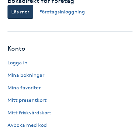
Bokadirekt för företag
Kosmetisk tatuering
Läs mer
Företagsinloggning
Kostrådgivning
Kroppsinpackning
Konto
Kroppspeeling
Logga in
Mina bokningar
Käkledsbehandling
Mina favoriter
Kärlbehandling
Mitt presentkort
L
Mitt friskvårdskort
Laserbehandling
Avboka med kod
Lashlift Keratin