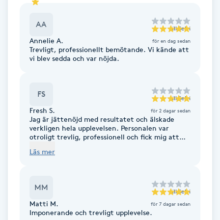
Föning
AA
G
till
Selvi
Annelie A.
för en dag sedan
Gel naglar
Trevligt, professionellt bemötande. Vi kände att
vi blev sedda och var nöjda.
Gelenaglar
FS
till
Selvi
Gellack
Fresh S.
för 2 dagar sedan
Jag är jättenöjd med resultatet och älskade
verkligen hela upplevelsen. Personalen var
Gellack med förstärkning
otroligt trevlig, professionell och fick mig att
känna mig välkommen från början till slut.
Läs mer
Gravidmassage
Gravidyoga
MM
till
Selvi
Matti M.
för 7 dagar sedan
Imponerande och trevligt upplevelse.
Gruppträning