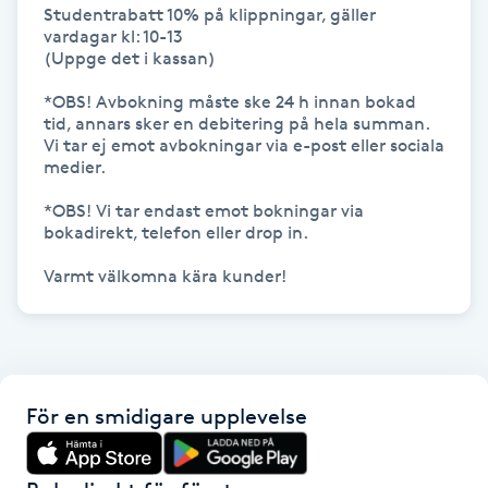
Studentrabatt 10% på klippningar, gäller 
Kinesiologi
vardagar kl: 10-13

(Uppge det i kassan)

Kinesisk medicin
*OBS! Avbokning måste ske 24 h innan bokad 
tid, annars sker en debitering på hela summan.  
Vi tar ej emot avbokningar via e-post eller sociala 
Kiropraktik
medier.

*OBS! Vi tar endast emot bokningar via 
Klangmassage
bokadirekt, telefon eller drop in.

Klippning
Varmt välkomna kära kunder!
Klippning & Slingor
Klippning ungdom
För en smidigare upplevelse
Koppningsmassage