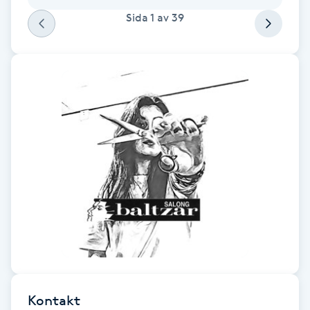
Sida
1
av
39
Gua Sha-massage
H
Hatha Yoga
Headspa
Healing
Herrklippning
HIFU
Hollywood Peel
Kontakt