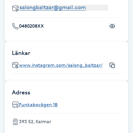
Hot Stone Massage
Hot yoga
0480208XX
Hudföryngring
Länkar
Huduppstramning
www.instagram.com/salong_baltzar/
Hudvård
Hyaluronsyra
Adress
Hyperhidros
Funkabovägen 1B
Hypnos
393 52, Kalmar