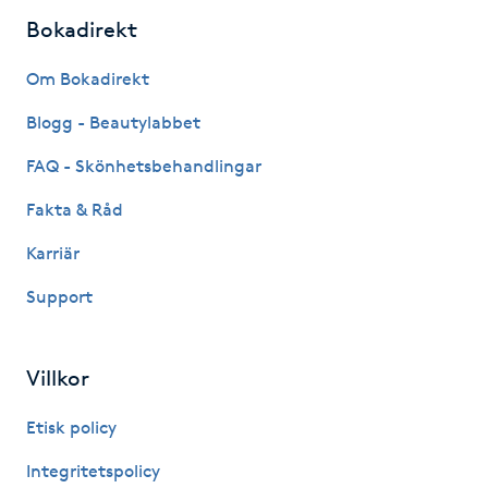
Bokadirekt
LED-ljusterapi
Om Bokadirekt
Liktornar
Blogg - Beautylabbet
FAQ - Skönhetsbehandlingar
LPG
Fakta & Råd
LPG-behandling
Karriär
Support
LPG-massage
Luggklippning
Villkor
Lymfmassage
Etisk policy
Integritetspolicy
Läpptatuering