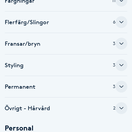
Färgningar
11
Fotsvamp
Flerfärg/Slingor
6
Fotvård
Fransar
Fransar/bryn
3
Fransborttagning
Styling
3
Fransfärgning
Permanent
3
Fransförlängning
Fransförlängning Megavolym
Övrigt - Hårvård
2
Fransförlängning Volym
Personal