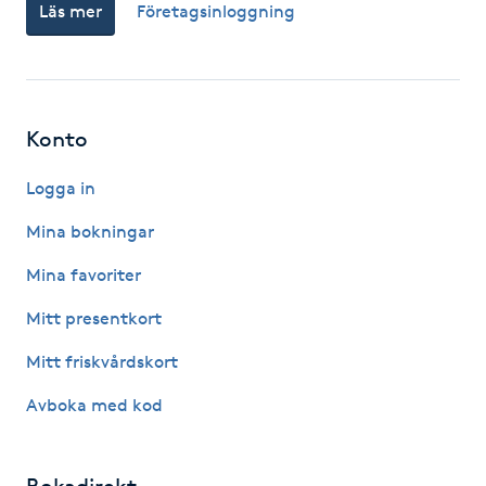
Läs mer
Företagsinloggning
Nagelförlängning gelé
Nagelförlängning glasfiber
Konto
Nagelförlängning silke
Logga in
Nagelförstärkning
Mina bokningar
Mina favoriter
Nagelklippning
Mitt presentkort
Nagelsvamp
Mitt friskvårdskort
Avboka med kod
Nageltrång
Nagelvård
Bokadirekt