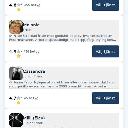
frisörelever och trainees. 👉 Full prisnivå 👉 Avancerade
4.8
Välj tjänst
355
betyg
behandlingar 👉 Handledaransvar
Föning
G
Melanie
Gel naglar
Frisör
🌿 Frisör Utbildad frisör med godkänt delprov, kvalitetssäkrad av
Frisörmästaren. Arbetar självständigt med klipp, färg, styling och
hårförlängning, inklusive mer avancerade tekniker. 👉 Mellanpris 👉
Gelenaglar
Arbetar enligt salongens utbildnings- och kvalitetssystem
4.9
Välj tjänst
138
betyg
Gellack
Cassandra
Gellack med förstärkning
Junior Frisör
🌱 Junior Frisör Nyligen utbildad frisör eller under vidareutbildning
mot gesällbrev som samlar sina 2000 branschtimmar. Arbetar
självständigt med grundläggande behandlingar och utvecklar
Gravidmassage
successivt sin tekniska kompetens under handledning av Senior
4.7
Välj tjänst
65
betyg
Frisör eller Frisörmästare. 👉 Lägre prisnivå 👉 Del av salongens
utvecklingsprogram 👉 Tydlig karriärstege
Gravidyoga
Milli (Elev)
Junior Frisör
Gruppträning