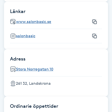
Kinesiologi
Länkar
Kinesisk medicin
www.salonbasic.se
Kiropraktik
salonbasic
Klangmassage
Adress
Klippning
Stora Norregatan 10
Klippning & Slingor
261 32, Landskrona
Klippning ungdom
Koppningsmassage
Ordinarie öppettider