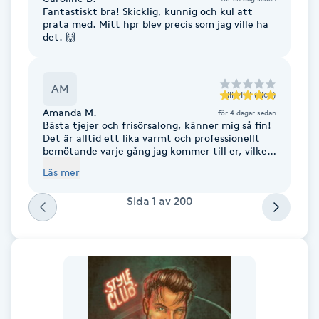
Hårborttagning
Fantastiskt bra! Skicklig, kunnig och kul att
prata med. Mitt hpr blev precis som jag ville ha
det. 🙌
Hårbottenbehandling
Hårförlängning
AM
till
Milli (Elev)
Amanda M.
för 4 dagar sedan
Bästa tjejer och frisörsalong, känner mig så fin!
Hårvård
Det är alltid ett lika varmt och professionellt
bemötande varje gång jag kommer till er, vilket
gör hela upplevelsen extra härlig. Stort tack för
Hälsa
Läs mer
fantastisk service och ett lika fint resultat, ser
redan fram emot nästa besök!
Sida
1
av
200
Hälsprickor
I
Idrottsmassage
IPL