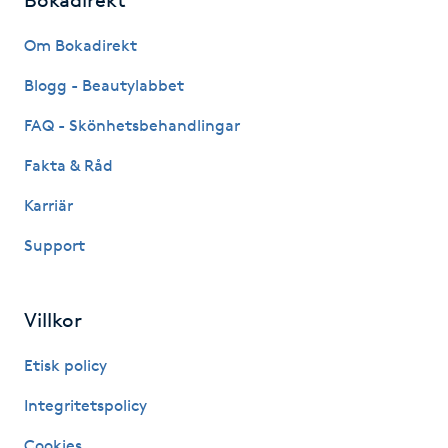
Naglar borttagning
Om Bokadirekt
Blogg - Beautylabbet
Naglar reparation
FAQ - Skönhetsbehandlingar
Naprapati
Fakta & Råd
Karriär
Navelpiercing
Support
NBE-massage
Villkor
Ny frisyr
O
Etisk policy
Olaplex
Integritetspolicy
Cookies