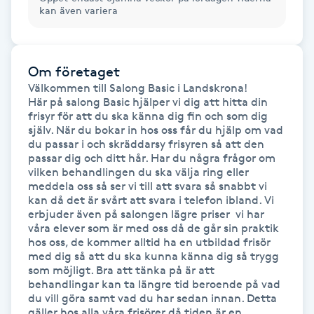
kan även variera
LED-ljusterapi
Om företaget
Liktornar
Välkommen till Salong Basic i Landskrona!

Här på salong Basic hjälper vi dig att hitta din 
LPG
frisyr för att du ska känna dig fin och som dig 
själv. När du bokar in hos oss får du hjälp om vad 
du passar i och skräddarsy frisyren så att den 
LPG-behandling
passar dig och ditt hår. Har du några frågor om 
vilken behandlingen du ska välja ring eller 
meddela oss så ser vi till att svara så snabbt vi 
LPG-massage
kan då det är svårt att svara i telefon ibland. Vi 
erbjuder även på salongen lägre priser  vi har 
våra elever som är med oss då de går sin praktik 
Luggklippning
hos oss, de kommer alltid ha en utbildad frisör 
med dig så att du ska kunna känna dig så trygg 
som möjligt. Bra att tänka på är att 
Lymfmassage
behandlingar kan ta längre tid beroende på vad 
du vill göra samt vad du har sedan innan. Detta 
Läpptatuering
gäller hos alla våra frisörer då tiden är en 