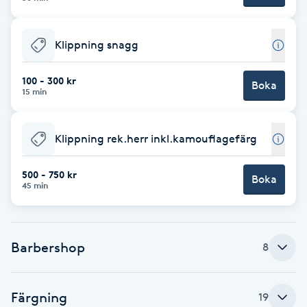
F
Klippning snagg
Face framing
100 - 300 kr
Boka
Faceliftmassage
15 min
Fet hårbotten
Klippning rek.herr inkl.kamouflagefärg
Fettreducering
500 - 750 kr
Boka
45 min
Fibromassage
Fillers
Barbershop
8
Fotmassage
Färgning
19