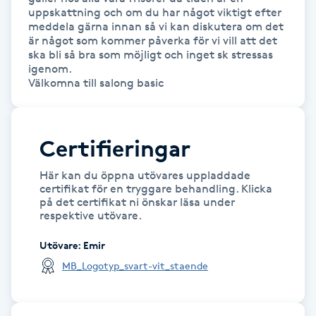
uppskattning och om du har något viktigt efter 
M
meddela gärna innan så vi kan diskutera om det 
är något som kommer påverka för vi vill att det 
Makeup
ska bli så bra som möjligt och inget sk stressas 
igenom.

Välkomna till salong basic 
Manikyr & Pedikyr
Massage
Certifieringar
Medial vägledning
Här kan du öppna utövares uppladdade
certifikat för en tryggare behandling. Klicka
på det certifikat ni önskar läsa under
Medicinsk massage
respektive utövare.
Utövare
:
Emir
Meditation
MB_Logotyp_svart-vit_staende
Medium