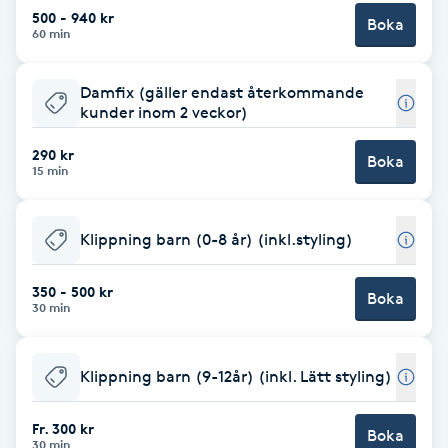
Cryoterapi
500 - 940 kr
Boka
60 min
D
Damklippning
Damfix (gäller endast återkommande
kunder inom 2 veckor)
Dermapen
290 kr
Boka
15 min
Diamantslipning
E
Klippning barn (0-8 år) (inkl.styling)
Enzympeeling
350 - 500 kr
Boka
30 min
Extensions
Klippning barn (9-12år) (inkl. Lätt styling)
Extensions borttagning
Fr. 300 kr
Boka
Eyeliner-tatuering
30 min