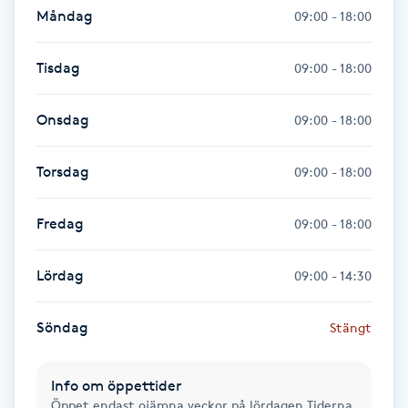
Måndag
09:00 - 18:00
Kosmetisk tatuering
Tisdag
09:00 - 18:00
Kostrådgivning
Onsdag
09:00 - 18:00
Kroppsinpackning
Torsdag
09:00 - 18:00
Kroppspeeling
Fredag
09:00 - 18:00
Käkledsbehandling
Lördag
09:00 - 14:30
Kärlbehandling
L
Söndag
Stängt
Laserbehandling
Info om öppettider
Lashlift Keratin
Öppet endast ojämna veckor på lördagen Tiderna