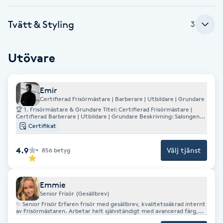
Fransk manikyr
Tvätt & Styling
3
Fransrengöring
Utövare
Frekvensterapi
Emir
Friskvård
Certifierad Frisörmästare | Barberare | Utbildare | Grundare
🏆 1. Frisörmästare & Grundare Titel: Certifierad Frisörmästare |
Certifierad Barberare | Utbildare | Grundare Beskrivning: Salongens
Friskvårdsmassage
högsta kompetensnivå. Ansvarar för utbildning, kvalitetssäkring och
Certifikat
utveckling av hela teamet. Utför avancerade färgkorrigeringar,
total makeovers, specialtekniker samt professionella
barberarbehandlingar. 👉 Högsta prisnivå 👉 Övergripande
Frisör
4.9
Välj tjänst
856
betyg
konsultationsansvar 👉 Mentorskap och intern certifiering
Funktionsanalys
Emmie
Senior Frisör (Gesällbrev)
✨ Senior Frisör Erfaren frisör med gesällbrev, kvalitetssäkrad internt
Färgning
av Frisörmästaren. Arbetar helt självständigt med avancerad färg,
klipp, balayage, herrklipp och styling. Har handledaransvar för