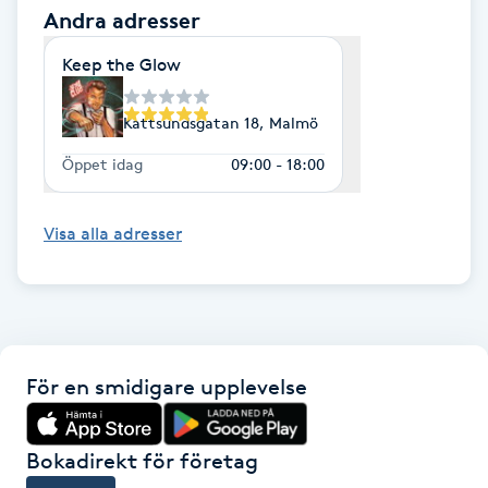
Andra adresser
Megavolymfransar
Keep the Glow
Melasma
Kattsundsgatan 18, Malmö
Mesoterapi
Öppet idag
09:00 - 18:00
MicroPen
Visa alla adresser
Microshading
Mixfransar
N
För en smidigare upplevelse
Nagelförlängning
Bokadirekt för företag
Nagelförlängning akryl