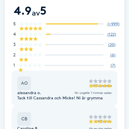
Hot Stone Massage
4.9
5
av
Hot yoga
5
(
+999
)
4
(
122
)
Hudföryngring
3
(
20
)
Huduppstramning
2
(
6
)
1
(
7
)
Hudvård
AO
Hyaluronsyra
till
Cassandra
alexandra o.
för ungefär 7 timmar sedan
Tack till Cassandra och Micke! Ni är grymma
Hyperhidros
Hypnos
CB
till
Emmie
Caroline B.
för en dag sedan