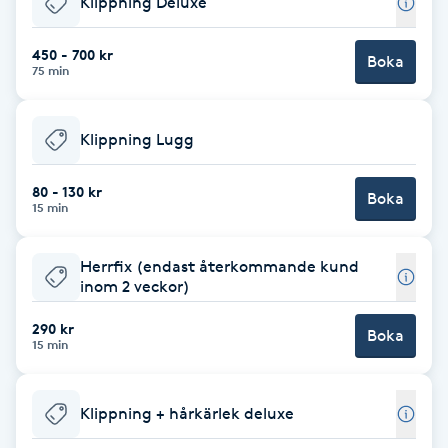
Klippning Deluxe
Brynformning
450 - 700 kr
Boka
75 min
Brynfärgning
Klippning Lugg
Brynplockning
80 - 130 kr
Boka
Bröllopsuppsättning
15 min
C
Herrfix (endast återkommande kund
Celluliter
inom 2 veckor)
290 kr
Boka
Coachning
15 min
Color correction
Klippning + hårkärlek deluxe