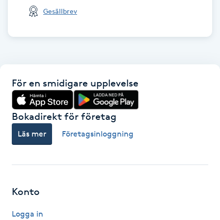
Gesällbrev
LED-ljusterapi
Liktornar
LPG
För en smidigare upplevelse
LPG-behandling
Bokadirekt för företag
Läs mer
Företagsinloggning
LPG-massage
Luggklippning
Konto
Lymfmassage
Logga in
Läpptatuering