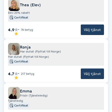
Thea (Elev)
Fransk manikyr
Elev 20% rabatt
Certifikat
Fransrengöring
4.9
Välj tjänst
76
betyg
Frekvensterapi
Friskvård
Ronja
Har slutat (Flyttat till Norge)
Har slutat (Flyttat till Norge)
Friskvårdsmassage
Certifikat
4.7
Välj tjänst
217
betyg
Frisör
Funktionsanalys
Emma
Frisör (Tjänsteledig)
Tjänstledig
Färgning
Certifikat