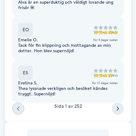
Alva är en superduktig och väldigt lovande ung
frisör 🌺
Gua Sha-massage
H
EO
till
Thea (Elev)
Hatha Yoga
Emelie O.
för 3 dagar sedan
Tack för fin klippning och mottagande av min
dotter. Hon blev supernöjd!
Headspa
Healing
ES
till
Thea (Elev)
Evelina S.
för 17 dagar sedan
Thea lyssnade verkligen och besöket kändes
Herrklippning
tryggt. Supernöjd!
HIFU
Sida
1
av
252
Hollywood Peel