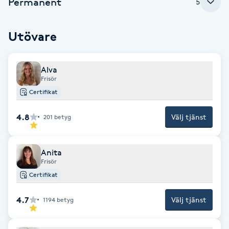
Permanent
5
Fotsvamp
Utövare
Fotvård
Fransar
Alva
Frisör
Certifikat
Fransborttagning
4.8
Välj tjänst
201
betyg
Fransfärgning
Anita
Fransförlängning
Frisör
Certifikat
Fransförlängning Megavolym
4.7
Välj tjänst
1194
betyg
Fransförlängning Volym