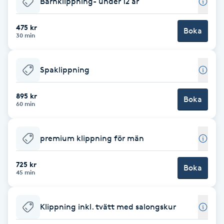
Barnklippning- under 12 år
Brynformning
475 kr
Boka
30 min
Brynfärgning
Spaklippning
Brynplockning
895 kr
Boka
Bröllopsuppsättning
60 min
C
premium klippning för män
Celluliter
725 kr
Boka
Coachning
45 min
Color correction
Klippning inkl. tvätt med salongskur