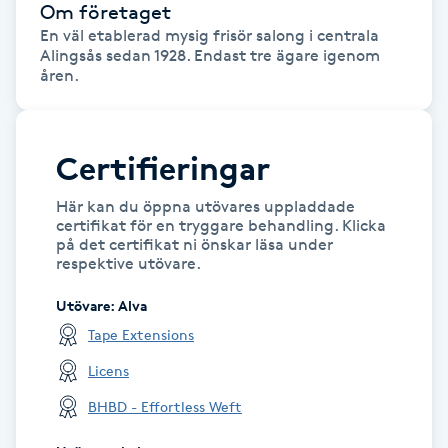
Om företaget
Kinesiologi
En väl etablerad mysig frisör salong i centrala 
Alingsås sedan 1928. Endast tre ägare igenom 
åren.
Kinesisk medicin
Kiropraktik
Certifieringar
Klangmassage
Här kan du öppna utövares uppladdade
certifikat för en tryggare behandling. Klicka
på det certifikat ni önskar läsa under
Klippning
respektive utövare.
Utövare
:
Alva
Klippning & Slingor
Tape Extensions
Klippning ungdom
Licens
BHBD - Effortless Weft
Koppningsmassage