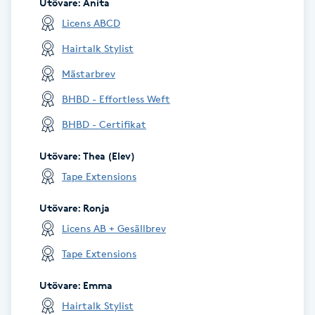
Utövare
:
Anita
Kosmetisk tatuering
Licens ABCD
Hairtalk Stylist
Kostrådgivning
Mästarbrev
Kroppsinpackning
BHBD - Effortless Weft
BHBD - Certifikat
Kroppspeeling
Utövare
:
Thea (Elev)
Tape Extensions
Käkledsbehandling
Utövare
:
Ronja
Kärlbehandling
Licens AB + Gesällbrev
L
Tape Extensions
Laserbehandling
Utövare
:
Emma
Hairtalk Stylist
Lashlift Keratin