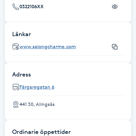
Hårborttagning
0322106XX
Hårbottenbehandling
Länkar
Hårförlängning
www.salongcharme.com
Hårvård
Hälsa
Adress
Färgaregatan 6
Hälsprickor
I
441 30, Alingsås
Idrottsmassage
IPL
Ordinarie öppettider