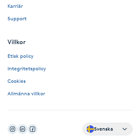
Karriär
Megavolymfransar
Support
Melasma
Villkor
Mesoterapi
Etisk policy
MicroPen
Integritetspolicy
Microshading
Cookies
Allmänna villkor
Mixfransar
N
Nagelförlängning
Svenska
Nagelförlängning akryl