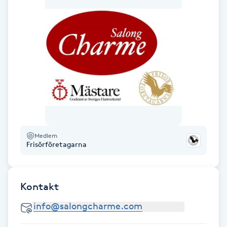
Hot Stone Massage
Hot yoga
Hudföryngring
Huduppstramning
Hudvård
Medlem
Frisörföretagarna
Hyaluronsyra
Hyperhidros
Kontakt
Hypnos