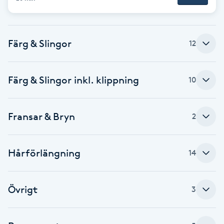
F
Face framing
Färg & Slingor
12
Faceliftmassage
Färg & Slingor inkl. klippning
10
Fet hårbotten
Fransar & Bryn
2
Fettreducering
Fibromassage
Hårförlängning
14
Fillers
Övrigt
3
Fotmassage