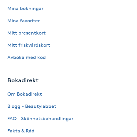
Mina bokningar
M
Mina favoriter
Makeup
Mitt presentkort
Manikyr & Pedikyr
Mitt friskvårdskort
Avboka med kod
Massage
Medial vägledning
Bokadirekt
Medicinsk massage
Om Bokadirekt
Blogg - Beautylabbet
Meditation
FAQ - Skönhetsbehandlingar
Medium
Fakta & Råd