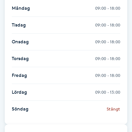
Måndag
09:00 - 18:00
IPL hårborttagning
Tisdag
09:00 - 18:00
IR-massage
J
Onsdag
09:00 - 18:00
Japansk massage
Torsdag
09:00 - 18:00
K
K18
Fredag
09:00 - 18:00
Katun fransar
Lördag
09:00 - 13:00
Kemisk peeling
Söndag
Stängt
Keratinbehandling