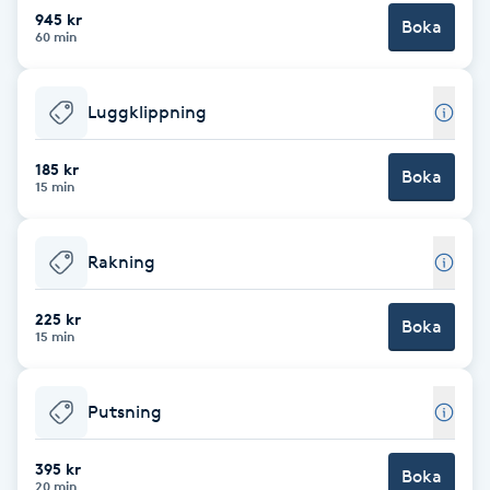
Cryoterapi
945 kr
Boka
60 min
D
Damklippning
Luggklippning
Dermapen
185 kr
Boka
15 min
Diamantslipning
E
Rakning
Enzympeeling
225 kr
Boka
15 min
Extensions
Putsning
Extensions borttagning
395 kr
Boka
Eyeliner-tatuering
20 min