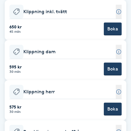
Babylights
Klippning inkl. tvätt
Balayage
650 kr
Boka
45 min
Bambumassage
Klippning dam
Barber
595 kr
Boka
30 min
Barnklippning
Klippning herr
BIAB
575 kr
Blowout
Boka
30 min
Bottenfärg