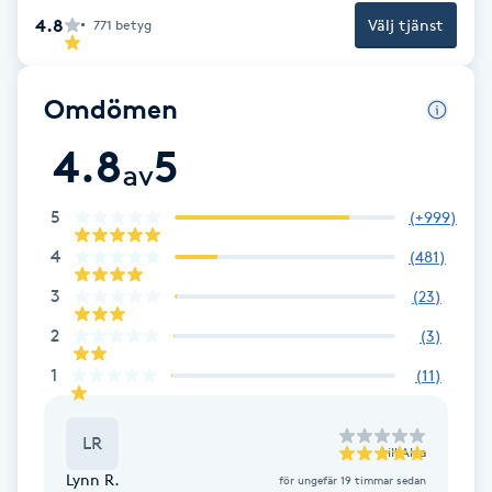
Föning
4.8
Välj tjänst
771
betyg
G
Omdömen
Gel naglar
4.8
5
av
Gelenaglar
5
(
+999
)
Gellack
4
(
481
)
Gellack med förstärkning
3
(
23
)
2
(
3
)
Gravidmassage
1
(
11
)
Gravidyoga
LR
till
Alva
Gruppträning
Lynn R.
för ungefär 19 timmar sedan