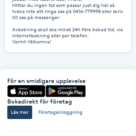
Hot Stone Massage
Hittar du ingen tid som passar just dig här så 
tveka inte att ringa oss på 0416-779998 eller skriv 
till oss på messenger. 

Hot yoga
Avbokning skall ske minst 24h före bokad tid, via 
internetbokning eller per telefon. 

Hudföryngring
Varmt Välkomna!
Huduppstramning
Hudvård
För en smidigare upplevelse
Hyaluronsyra
Bokadirekt för företag
Hyperhidros
Läs mer
Företagsinloggning
Hypnos