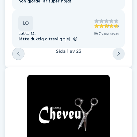
hon gjorde, är super nöjd!
Fotsvamp
LO
Fotvård
till
Anna
Lotta O.
för 7 dagar sedan
Jätte duktig o trevlig tjej. 😊
Fransar
Sida
1
av
23
Fransborttagning
Fransfärgning
Fransförlängning
Fransförlängning Megavolym
Fransförlängning Volym