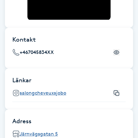
Fransk manikyr
Fransrengöring
Kontakt
Frekvensterapi
+467045834XX
Friskvård
Friskvårdsmassage
Länkar
Frisör
salongcheveuxsjobo
Funktionsanalys
Adress
Färgning
Järnvägsgatan 5