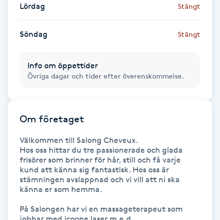
Lördag
Stängt
Gua Sha-massage
Söndag
Stängt
H
Hatha Yoga
Info om öppettider
Övriga dagar och tider efter överenskommelse.
Headspa
Healing
Om företaget
Välkommen till Salong Cheveux. 

Herrklippning
Hos oss hittar du tre passionerade och glada 
frisörer som brinner för hår, still och få varje 
kund att känna sig fantastisk. Hos oss är 
HIFU
stämningen avslappnad och vi vill att ni ska 
känna er som hemma. 

Hollywood Peel
På Salongen har vi en massageterapeut som 
jobbar med icoone laser m.e.d. 
