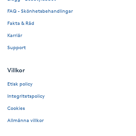
IPL hårborttagning
FAQ - Skönhetsbehandlingar
Fakta & Råd
IR-massage
Karriär
J
Support
Japansk massage
K
Villkor
K18
Etisk policy
Katun fransar
Integritetspolicy
Cookies
Kemisk peeling
Allmänna villkor
Keratinbehandling