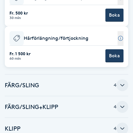
Babylights
Fr. 500 kr
Boka
30 min
Balayage
Hårförlängning/förtjockning
Bambumassage
Fr. 1 500 kr
Boka
60 min
Barber
Barnklippning
FÄRG/SLING
4
BIAB
FÄRG/SLING+KLIPP
4
Blowout
Bottenfärg
KLIPP
4