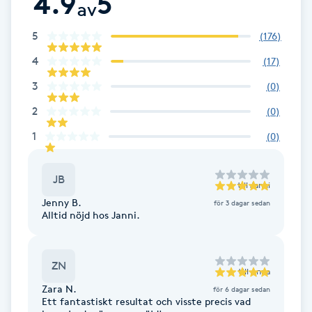
4.9
5
av
F
5
(
176
)
Face framing
4
(
17
)
3
(
0
)
Faceliftmassage
2
(
0
)
Fet hårbotten
1
(
0
)
Fettreducering
JB
till
Janni
Jenny B.
för 3 dagar sedan
Fibromassage
Alltid nöjd hos Janni.
Fillers
ZN
till
Anna
Fotmassage
Zara N.
för 6 dagar sedan
Ett fantastiskt resultat och visste precis vad