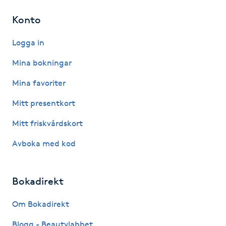
Hårborttagning
Konto
Hårbottenbehandling
Logga in
Hårförlängning
Mina bokningar
Mina favoriter
Hårvård
Mitt presentkort
Hälsa
Mitt friskvårdskort
Avboka med kod
Hälsprickor
I
Bokadirekt
Idrottsmassage
Om Bokadirekt
IPL
Blogg - Beautylabbet