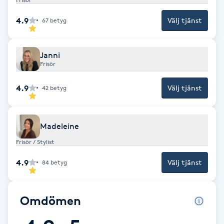
Cryoterapi
D
4.9
Välj tjänst
67
betyg
Damklippning
Janni
Frisör
Dermapen
4.9
Välj tjänst
42
betyg
Diamantslipning
E
Madeleine
Enzympeeling
Frisör / Stylist
4.9
Välj tjänst
84
betyg
Extensions
Extensions borttagning
Omdömen
Eyeliner-tatuering