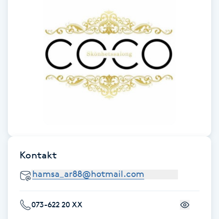
Fotsvamp
Fotvård
Fransar
Fransborttagning
Fransfärgning
Fransförlängning
Kontakt
Fransförlängning Megavolym
Fransförlängning Volym
073-622 20 XX