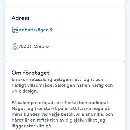
Fransk manikyr
Adress
Fransrengöring
Anhaltsvägen 9
Frekvensterapi
702 31, Örebro
Friskvård
Friskvårdsmassage
Om företaget
En skönhetssalong belägen i ett lugnt och 
härligt villaområde. Salongen har en härlig och 
Frisör
unik design.

På salongen erbjuds ett flertal behandlingar. 

Funktionsanalys
Något jag tror starkt på är att lyssna noga på 
mina kunder, vid varje besök. Alla är unika, och 
Färgning
håret är en reflektion av dig själv, vilket jag 
lägger stor vikt på.
