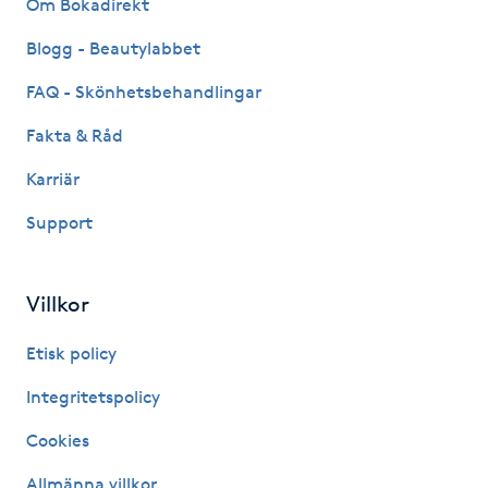
Om Bokadirekt
Hot Stone Massage
Blogg - Beautylabbet
Hot yoga
FAQ - Skönhetsbehandlingar
Hudföryngring
Fakta & Råd
Karriär
Huduppstramning
Support
Hudvård
Villkor
Hyaluronsyra
Etisk policy
Hyperhidros
Integritetspolicy
Hypnos
Cookies
Allmänna villkor