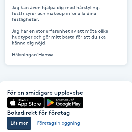
Föning
Jag kan även hjälpa dig med hårstyling, 
festfrisyrer och makeup inför alla dina 
G
festligheter. 

Gel naglar
Jag har en stor erfarenhet av att möta olika 
hudtyper och gör mitt bästa för att du ska 
känna dig nöjd. 

Gelenaglar
Hälsningar/ Hamsa 
Gellack
Gellack med förstärkning
För en smidigare upplevelse
Gravidmassage
Bokadirekt för företag
Gravidyoga
Läs mer
Företagsinloggning
Gruppträning