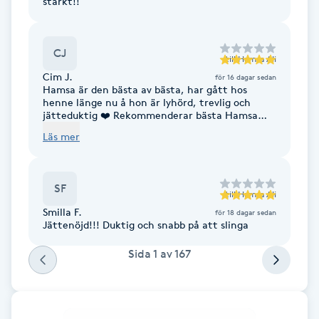
starkt!!
F
CJ
Face framing
till
Hamsa Ali
Cim J.
för 16 dagar sedan
Hamsa är den bästa av bästa, har gått hos
Faceliftmassage
henne länge nu å hon är lyhörd, trevlig och
jätteduktig ❤️ Rekommenderar bästa Hamsa
varmt!!
Fet hårbotten
Läs mer
Fettreducering
SF
till
Hamsa Ali
Smilla F.
Fibromassage
för 18 dagar sedan
Jättenöjd!!! Duktig och snabb på att slinga
Fillers
Sida
1
av
167
Fotmassage