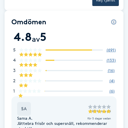
Cryoterapi
D
Omdömen
Damklippning
4.8
5
av
Dermapen
5
(
691
)
Diamantslipning
4
(
133
)
E
3
(
16
)
Enzympeeling
2
(
4
)
1
(
6
)
Extensions
SA
Extensions borttagning
till
Hamsa Ali
Sama A.
för 5 dagar sedan
Jättebra frisör och supersnäll, rekommenderar
Eyeliner-tatuering