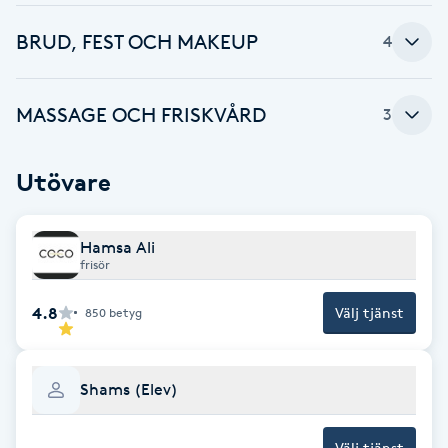
Brynformning
BRUD, FEST OCH MAKEUP
4
Brynfärgning
MASSAGE OCH FRISKVÅRD
3
Brynplockning
Utövare
Bröllopsuppsättning
C
Hamsa Ali
frisör
Celluliter
4.8
Välj tjänst
850
betyg
Coachning
Shams (Elev)
Color correction
Välj tjänst