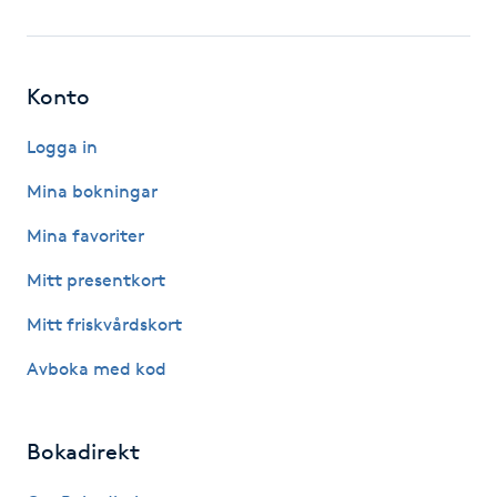
Gua Sha-massage
H
Konto
Hatha Yoga
Logga in
Mina bokningar
Headspa
Mina favoriter
Healing
Mitt presentkort
Herrklippning
Mitt friskvårdskort
Avboka med kod
HIFU
Hollywood Peel
Bokadirekt