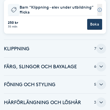
Barn “Klippning – elev under utbildning”
Babylights
flicka
Balayage
250 kr
Boka
35 min
Bambumassage
KLIPPNING
7
Barber
Barnklippning
FÄRG, SLINGOR OCH BAYALAGE
6
BIAB
FÖNING OCH STYLING
5
Blowout
HÅRFÖRLÄNGNING OCH LÖSHÅR
3
Bottenfärg