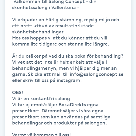
 Välkommen till Salong Concept - din 
skönhetssalong i Vallentuna -

Kosmetisk tatuering
Vi erbjuder en härlig stämning, mysig miljö och 
Kostrådgivning
ett brett utbud av resultatinriktade 
skönhetsbehandlingar. 

Hos oss hoppas vi att du känner att du vill 
Kroppsinpackning
komma lite tidigare och stanna lite längre. 

Är du osäker på vad du ska boka för behandling? 
Kroppspeeling
Vi vet att det inte är helt enkelt att välja i 
behandlingsmenyn, men vi hjälper dig mer än 
gärna. Skicka ett mail till info@salongconcept.se 
Käkledsbehandling
eller skriv till oss på instagram.

OBS! 

Kärlbehandling
Vi är en kontantfri salong.

L
Vi tar ej emot/säljer BokaDirekts egna 
presentkort. Däremot säljer vi våra egna 
presentkort som kan användas på samtliga 
Laserbehandling
behandlingar och produkter på salongen.

Lashlift Keratin
Varmt välkommen till oss!