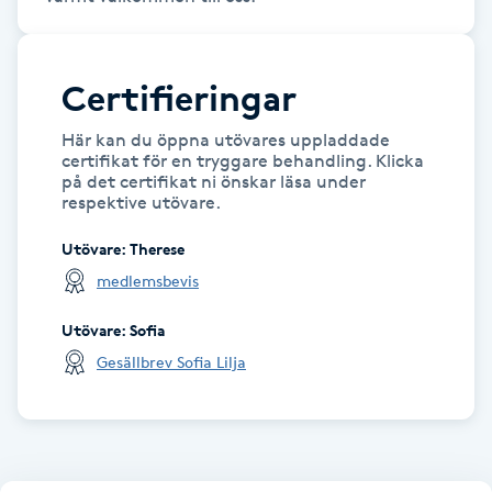
LED-ljusterapi
Certifieringar
Liktornar
Här kan du öppna utövares uppladdade
certifikat för en tryggare behandling. Klicka
LPG
på det certifikat ni önskar läsa under
respektive utövare.
LPG-behandling
Utövare
:
Therese
medlemsbevis
LPG-massage
Utövare
:
Sofia
Gesällbrev Sofia Lilja
Luggklippning
Lymfmassage
Läpptatuering