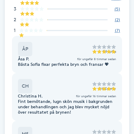
Hot Stone Massage
3
(
5
)
2
(
2
)
Hot yoga
1
(
7
)
Hudföryngring
ÅP
till
Sofia
Huduppstramning
Åsa P.
för ungefär 8 timmar sedan
Bästa Sofia fixar perfekta bryn och fransar 💖
Hudvård
CH
Hyaluronsyra
till
Emelie
Christina H.
för ungefär 16 timmar sedan
Fint bemötande, lugn skön musik i bakgrunden
Hyperhidros
under behandlingen och jag blev mycket nöjd
över resultatet på brynen!
Hypnos
MS