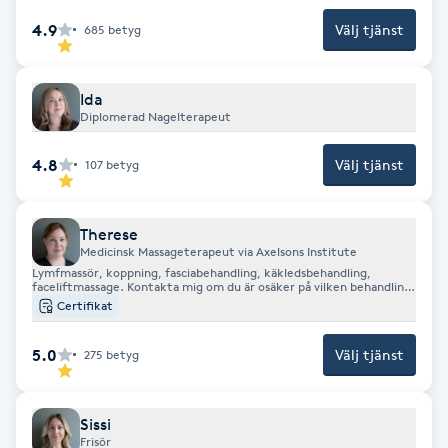
Fransk manikyr
4.9
Välj tjänst
685
betyg
Fransrengöring
Ida
Diplomerad Nagelterapeut
Frekvensterapi
4.8
Välj tjänst
107
betyg
Friskvård
Therese
Friskvårdsmassage
Medicinsk Massageterapeut via Axelsons Institute
Lymfmassör, koppning, fasciabehandling, käkledsbehandling,
faceliftmassage. Kontakta mig om du är osäker på vilken behandling
Frisör
som passar dig bäst. Mejl: therese@salongconcept.se
Certifikat
5.0
Välj tjänst
Funktionsanalys
275
betyg
Färgning
Sissi
Frisör