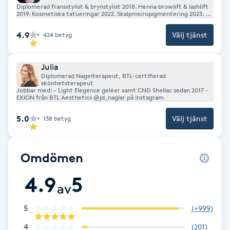
Diplomerad fransstylist & brynstylist 2018. Henna browlift & lashlift
2019. Kosmetiska tatueringar 2022. Skalpmicropigmentering 2023.
Rejuvi kosmetisk tatueringsborttagning 2023. Studex Håltagning
Gua Sha-massage
2024 Exion 2025
4.9
Välj tjänst
424
betyg
H
Hatha Yoga
Julia
Diplomerad Nagelterapeut, BTL-certifierad
skönhetsterapeut
Jobbar med: - Light Elegence geléer samt CND Shellac sedan 2017 -
Headspa
EXION från BTL Aesthetics @jd_naglar på instagram
5.0
Välj tjänst
138
betyg
Healing
Herrklippning
Omdömen
4.9
5
HIFU
av
Hollywood Peel
5
(
+999
)
4
(
201
)