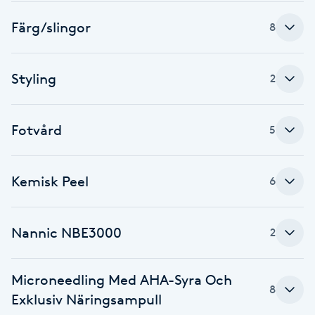
F
Färg/slingor
8
Face framing
Styling
2
Faceliftmassage
Fotvård
5
Fet hårbotten
Fettreducering
Kemisk Peel
6
Fibromassage
Nannic NBE3000
2
Fillers
Microneedling Med AHA-Syra Och
8
Fotmassage
Exklusiv Näringsampull