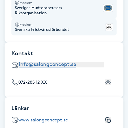
Medlem
Sveriges Hudterapeuters
IPL hårborttagning
Riksorganisation
Medlem
IR-massage
Svenska Friskvårdsförbundet
J
Japansk massage
Kontakt
K
K18
072-205 12 XX
Katun fransar
Kemisk peeling
Länkar
www.salongconcept.se
Keratinbehandling