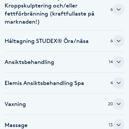
Kroppskulptering och/eller
6
Babylights
fettförbränning (kraftfullaste på
marknaden!)
Balayage
Håltagning STUDEX® Öra/näsa
6
Bambumassage
Barber
Ansiktsbehandling
14
Barnklippning
Elemis Ansiktsbehandling Spa
4
BIAB
Vaxning
20
Blowout
Bottenfärg
Massage
13