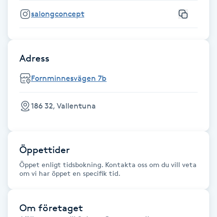
Kinesiologi
salongconcept
Kinesisk medicin
Adress
Kiropraktik
Fornminnesvägen 7b
Klangmassage
186 32, Vallentuna
Klippning
Öppettider
Klippning & Slingor
Öppet enligt tidsbokning. Kontakta oss om du vill veta
om vi har öppet en specifik tid.
Klippning ungdom
Koppningsmassage
Om företaget