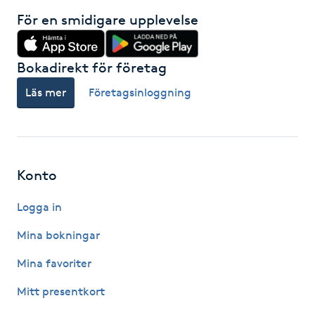
För en smidigare upplevelse
M
Makeup
Bokadirekt för företag
Läs mer
Företagsinloggning
Manikyr & Pedikyr
Massage
Medial vägledning
Konto
Logga in
Medicinsk massage
Mina bokningar
Meditation
Mina favoriter
Medium
Mitt presentkort