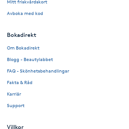
Mitt friskvårdskort
Megavolymfransar
Avboka med kod
Melasma
Bokadirekt
Mesoterapi
Om Bokadirekt
MicroPen
Blogg - Beautylabbet
Microshading
FAQ - Skönhetsbehandlingar
Fakta & Råd
Mixfransar
Karriär
N
Support
Nagelförlängning
Nagelförlängning akryl
Villkor