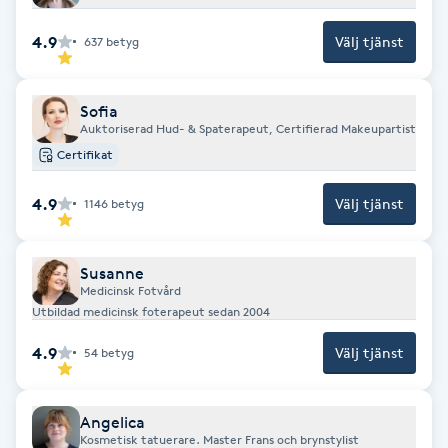
Föning
4.9
Välj tjänst
637
betyg
G
Gel naglar
Sofia
Auktoriserad Hud- & Spaterapeut, Certifierad Makeupartist
Gelenaglar
Certifikat
4.9
Välj tjänst
1146
betyg
Gellack
Gellack med förstärkning
Susanne
Medicinsk Fotvård
Utbildad medicinsk foterapeut sedan 2004
Gravidmassage
4.9
Välj tjänst
54
betyg
Gravidyoga
Angelica
Gruppträning
Kosmetisk tatuerare. Master Frans och brynstylist