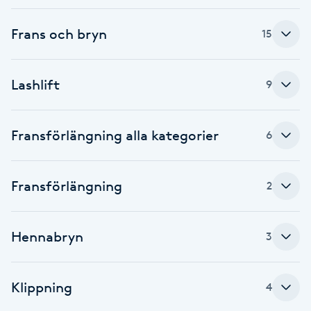
Cryoterapi
D
Frans och bryn
15
Damklippning
Lashlift
9
Dermapen
Fransförlängning alla kategorier
6
Diamantslipning
E
Fransförlängning
2
Enzympeeling
Extensions
Hennabryn
3
Extensions borttagning
Klippning
4
Eyeliner-tatuering