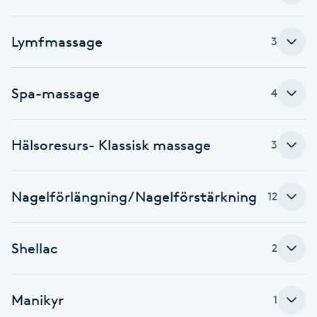
Brynformning
Lymfmassage
3
Brynfärgning
Spa-massage
4
Brynplockning
Hälsoresurs- Klassisk massage
Bröllopsuppsättning
3
C
Nagelförlängning/Nagelförstärkning
12
Celluliter
Coachning
Shellac
2
Color correction
Manikyr
1