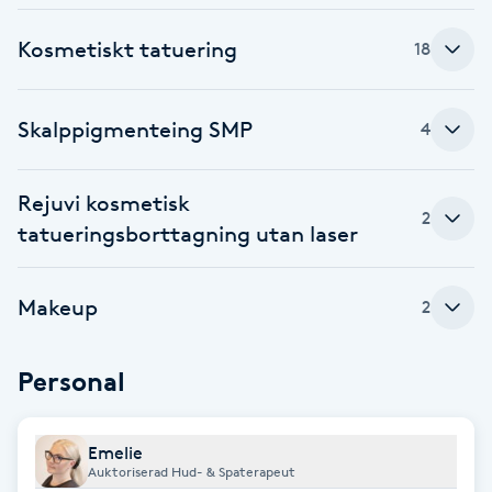
Fotsvamp
Kosmetiskt tatuering
18
Fotvård
Skalppigmenteing SMP
4
Fransar
Rejuvi kosmetisk
Fransborttagning
2
tatueringsborttagning utan laser
Fransfärgning
Makeup
2
Fransförlängning
Personal
Fransförlängning Megavolym
Fransförlängning Volym
Emelie
Auktoriserad Hud- & Spaterapeut