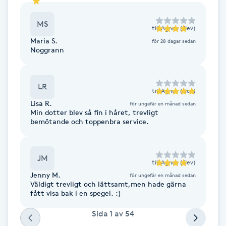
Föning
MS
G
till
Agnes (Elev)
Maria S.
för 28 dagar sedan
Noggrann
Gel naglar
Gelenaglar
LR
till
Agnes (Elev)
Lisa R.
för ungefär en månad sedan
Gellack
Min dotter blev så fin i håret, trevligt
bemötande och toppenbra service.
Gellack med förstärkning
JM
till
Agnes (Elev)
Gravidmassage
Jenny M.
för ungefär en månad sedan
Väldigt trevligt och lättsamt,men hade gärna
Gravidyoga
fått visa bak i en spegel. :)
Sida
1
av
54
Gruppträning