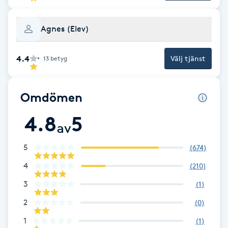
Fransk manikyr
Agnes (Elev)
Fransrengöring
4.4
Välj tjänst
13
betyg
Frekvensterapi
Omdömen
Friskvård
4.8
5
av
Friskvårdsmassage
5
(
674
)
Frisör
4
(
210
)
Funktionsanalys
3
(
1
)
2
(
0
)
Färgning
1
(
1
)