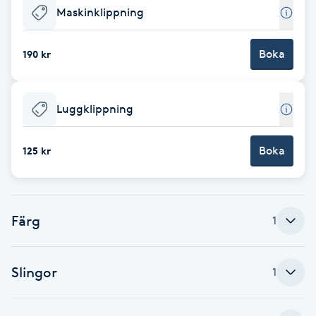
Maskinklippning
F
Face framing
Boka
190 kr
Faceliftmassage
Luggklippning
Fet hårbotten
Boka
125 kr
Fettreducering
Fibromassage
Färg
1
Fillers
Slingor
1
Fotmassage