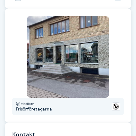
Gua Sha-massage
H
Hatha Yoga
Headspa
Healing
Herrklippning
Medlem
HIFU
Frisörföretagarna
Hollywood Peel
Kontakt