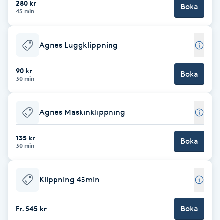
280 kr
Boka
45 min
Brynformning
Agnes Luggklippning
Brynfärgning
90 kr
Brynplockning
Boka
30 min
Bröllopsuppsättning
Agnes Maskinklippning
C
135 kr
Celluliter
Boka
30 min
Coachning
Klippning 45min
Color correction
Boka
Fr. 545 kr