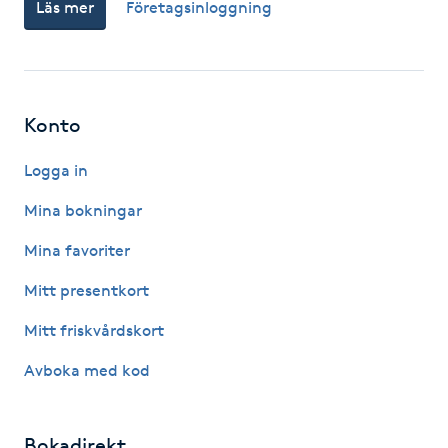
Läs mer
Företagsinloggning
IPL hårborttagning
IR-massage
Konto
J
Logga in
Japansk massage
K
Mina bokningar
Mina favoriter
K18
Mitt presentkort
Katun fransar
Mitt friskvårdskort
Kemisk peeling
Avboka med kod
Keratinbehandling
Bokadirekt