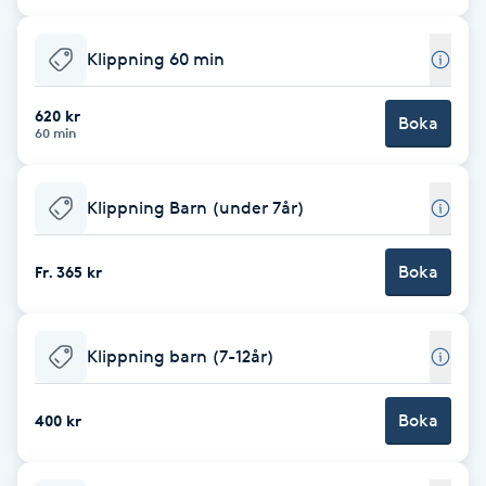
Cryoterapi
D
Klippning 60 min
Damklippning
620 kr
Boka
60 min
Dermapen
Klippning Barn (under 7år)
Diamantslipning
E
Boka
Fr. 365 kr
Enzympeeling
Klippning barn (7-12år)
Extensions
Boka
Extensions borttagning
400 kr
Eyeliner-tatuering