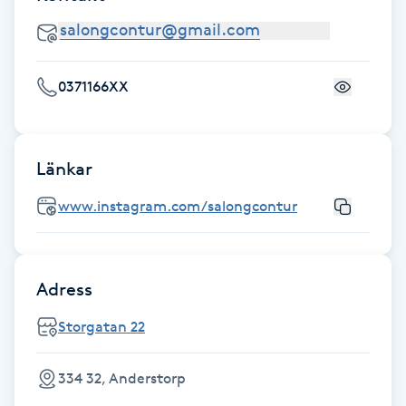
Hot Stone Massage
Hot yoga
0371166XX
Hudföryngring
Huduppstramning
Länkar
www.instagram.com/salongcontur
Hudvård
Hyaluronsyra
Adress
Hyperhidros
Storgatan 22
Hypnos
334 32, Anderstorp