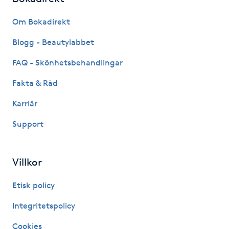
Kinesiologi
Om Bokadirekt
Blogg - Beautylabbet
Kinesisk medicin
FAQ - Skönhetsbehandlingar
Kiropraktik
Fakta & Råd
Klangmassage
Karriär
Support
Klippning
Klippning & Slingor
Villkor
Etisk policy
Klippning ungdom
Integritetspolicy
Koppningsmassage
Cookies