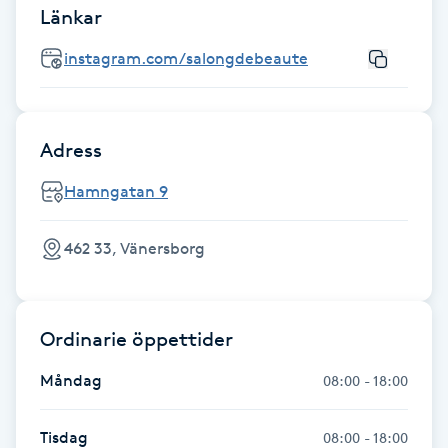
Länkar
Fransk manikyr
instagram.com/salongdebeaute
Fransrengöring
Frekvensterapi
Adress
Friskvård
Hamngatan 9
Friskvårdsmassage
462 33, Vänersborg
Frisör
Ordinarie öppettider
Funktionsanalys
Måndag
08:00 - 18:00
Färgning
Tisdag
08:00 - 18:00