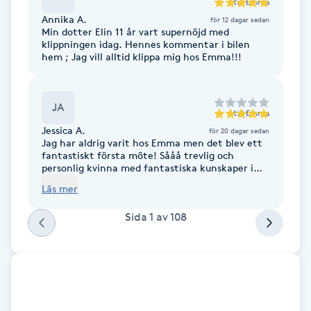
till
Emma
F
Annika A.
för 12 dagar sedan
Min dotter Elin 11 år vart supernöjd med
klippningen idag. Hennes kommentar i bilen
Face framing
hem ; Jag vill alltid klippa mig hos Emma!!!
Faceliftmassage
JA
till
Emma
Fet hårbotten
Jessica A.
för 20 dagar sedan
Jag har aldrig varit hos Emma men det blev ett
fantastiskt första möte! Sååå trevlig och
personlig kvinna med fantastiska kunskaper i
Fettreducering
färg och uppbyggnad för hårets kvalitét. 👌 Jag
Läs mer
kände mig helt trygg med håret i Emmas
händer och mina önskemål togs i beaktande.
Fibromassage
Sida
1
av
108
Jag hade blekt håret hemma själv med
tvivelaktigt resultat. Emma fixade bort allt gult
som en trollkonstnär och lade en bottenfärg
Fillers
som blev super. Häpp!, så var det vackert. Jag
fick även rekommendationer på bra produkter
som var anpassade till mitt ”hemmabygge”.
Fotmassage
Emma har stor kunskap i sina produkter och hur
de bygger upp håret på bästa sätt. Boka tid NU!