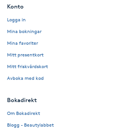
Hot Stone Massage
Konto
Logga in
Hot yoga
Mina bokningar
Hudföryngring
Mina favoriter
Huduppstramning
Mitt presentkort
Mitt friskvårdskort
Hudvård
Avboka med kod
Hyaluronsyra
Bokadirekt
Hyperhidros
Om Bokadirekt
Hypnos
Blogg - Beautylabbet