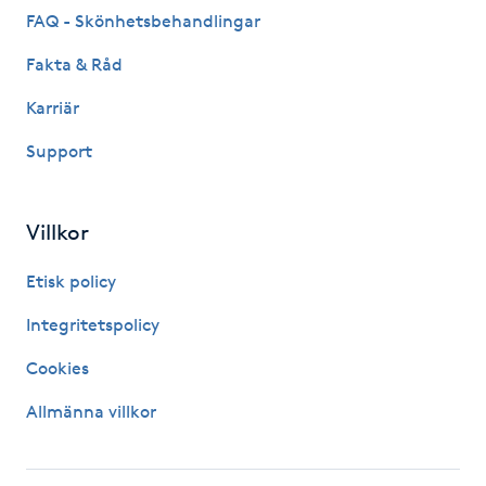
Hårborttagning
FAQ - Skönhetsbehandlingar
Fakta & Råd
Hårbottenbehandling
Karriär
Hårförlängning
Support
Hårvård
Villkor
Hälsa
Etisk policy
Hälsprickor
Integritetspolicy
I
Cookies
Idrottsmassage
Allmänna villkor
IPL