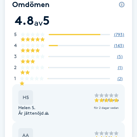
Cryoterapi
Omdömen
D
4.8
5
av
Damklippning
5
(
793
)
Dermapen
4
(
143
)
3
(
5
)
Diamantslipning
2
(
1
)
E
1
(
2
)
Enzympeeling
HS
till
Emma
Extensions
Helen S.
för 2 dagar sedan
Är jättenöjd 🙏
Extensions borttagning
AA
Eyeliner-tatuering