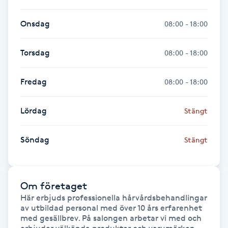
Föning
Onsdag
08:00 - 18:00
G
Gel naglar
Torsdag
08:00 - 18:00
Gelenaglar
Fredag
08:00 - 18:00
Gellack
Lördag
Stängt
Gellack med förstärkning
Söndag
Stängt
Gravidmassage
Om företaget
Gravidyoga
Här erbjuds professionella hårvårdsbehandlingar 
av utbildad personal med över 10 års erfarenhet 
med gesällbrev. På salongen arbetar vi med och 
Gruppträning