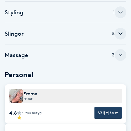
Brynformning
Styling
1
Brynfärgning
Slingor
8
Brynplockning
Massage
3
Bröllopsuppsättning
C
Personal
Celluliter
Emma
Frisör
Coachning
4.8
Välj tjänst
944
betyg
Color correction