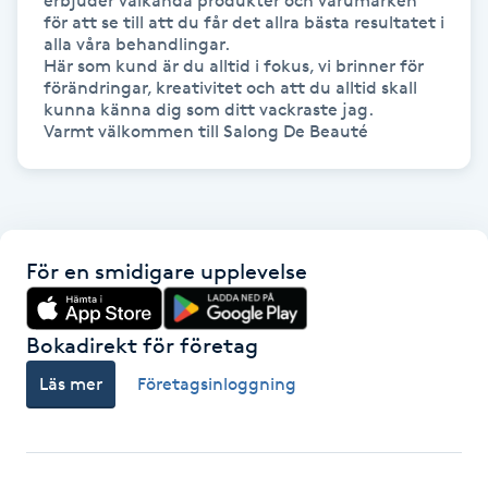
erbjuder välkända produkter och varumärken 
för att se till att du får det allra bästa resultatet i 
alla våra behandlingar. 

Gua Sha-massage
Här som kund är du alltid i fokus, vi brinner för 
H
förändringar, kreativitet och att du alltid skall 
kunna känna dig som ditt vackraste jag. 

Varmt välkommen till Salong De Beauté 
Hatha Yoga
Headspa
Healing
För en smidigare upplevelse
Herrklippning
Bokadirekt för företag
HIFU
Läs mer
Företagsinloggning
Hollywood Peel