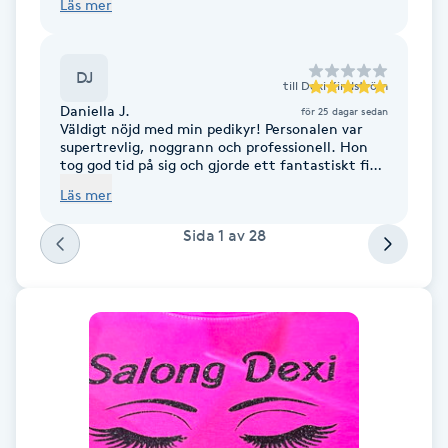
Läs mer
förra kunden…lägg mer pengar och gå någon
F
annanstans
Face framing
DJ
till
Dexi Kindström
Daniella J.
för 25 dagar sedan
Väldigt nöjd med min pedikyr! Personalen var
Faceliftmassage
supertrevlig, noggrann och professionell. Hon
tog god tid på sig och gjorde ett fantastiskt fint
jobb. Rekommenderas varmt!
Fet hårbotten
Läs mer
Sida
1
av
28
Fettreducering
Fibromassage
Fillers
Fotmassage