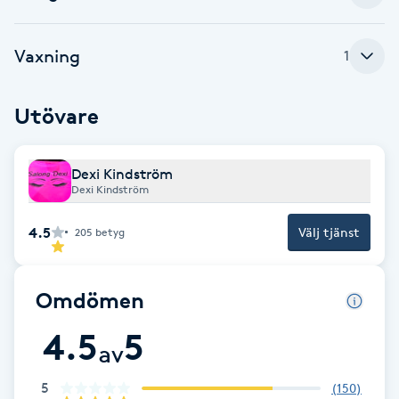
Brynformning
Vaxning
1
Brynfärgning
Utövare
Brynplockning
Dexi Kindström
Bröllopsuppsättning
Dexi Kindström
C
4.5
Välj tjänst
205
betyg
Celluliter
Omdömen
Coachning
4.5
5
av
Color correction
5
(
150
)