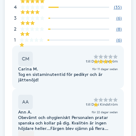
Cryoterapi
4
(
35
)
D
3
(
6
)
Damklippning
2
(
8
)
1
(
6
)
Dermapen
CM
Diamantslipning
till
Dexi Kindström
Carina M.
E
för 11 dagar sedan
Tog en sistaminutentid för pedikyr och är
jättenöjd!
Enzympeeling
Extensions
AA
till
Dexi Kindström
Ann A.
för 22 dagar sedan
Obevämt och ohygieniskt Personalen pratar
Extensions borttagning
spanska och kollar på dig. Kvalitén är ingen
höjdare heller…Färgen blev ojämn på flera
platser. Hon disinfekterade inte heller efter
Eyeliner-tatuering