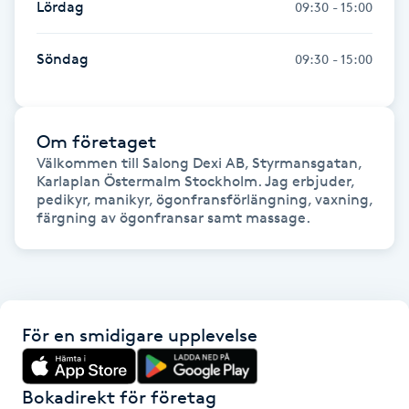
Lördag
09:30 - 15:00
Föning
G
Söndag
09:30 - 15:00
Gel naglar
Om företaget
Gelenaglar
Välkommen till Salong Dexi AB, Styrmansgatan, 
Karlaplan Östermalm Stockholm. Jag erbjuder, 
Gellack
pedikyr, manikyr, ögonfransförlängning, vaxning, 
färgning av ögonfransar samt massage.
Gellack med förstärkning
Gravidmassage
För en smidigare upplevelse
Gravidyoga
Bokadirekt för företag
Gruppträning