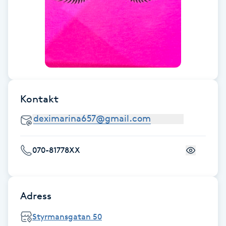
Fotsvamp
Fotvård
Fransar
Fransborttagning
Kontakt
Fransfärgning
070-81778XX
Fransförlängning
Fransförlängning Megavolym
Adress
Fransförlängning Volym
Styrmansgatan 50