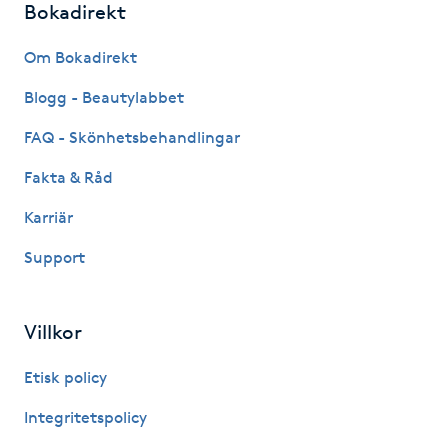
Bokadirekt
Hot Stone Massage
Om Bokadirekt
Hot yoga
Blogg - Beautylabbet
Hudföryngring
FAQ - Skönhetsbehandlingar
Fakta & Råd
Huduppstramning
Karriär
Hudvård
Support
Hyaluronsyra
Villkor
Hyperhidros
Etisk policy
Hypnos
Integritetspolicy