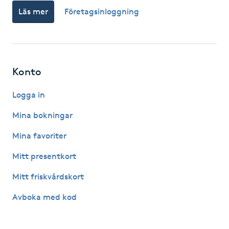
Läs mer
Företagsinloggning
Gua Sha-massage
H
Hatha Yoga
Konto
Headspa
Logga in
Mina bokningar
Healing
Mina favoriter
Herrklippning
Mitt presentkort
Mitt friskvårdskort
HIFU
Avboka med kod
Hollywood Peel