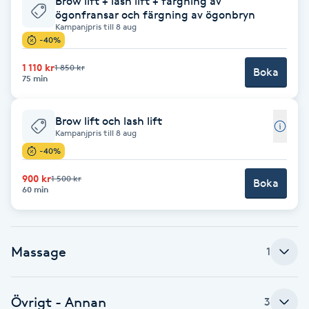
Brow lift + lash lift + färgning av
ögonfransar och färgning av ögonbryn
Babylights
Kampanjpris till 8 aug
-40%
Balayage
1 110 kr
1 850 kr
Boka
75 min
Bambumassage
Brow lift och lash lift
Kampanjpris till 8 aug
Barber
-40%
900 kr
Barnklippning
1 500 kr
Boka
60 min
BIAB
Massage
1
Blowout
Bottenfärg
Övrigt - Annan
3