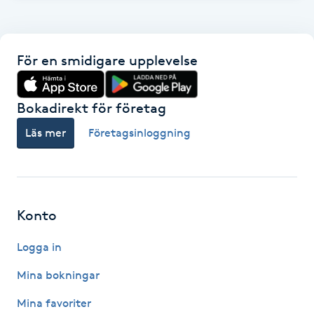
Gua Sha-massage
H
För en smidigare upplevelse
Hatha Yoga
Bokadirekt för företag
Headspa
Läs mer
Företagsinloggning
Healing
Herrklippning
Konto
HIFU
Logga in
Mina bokningar
Hollywood Peel
Mina favoriter