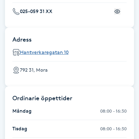
Fransk manikyr
025-059 31 XX
Fransrengöring
Adress
Frekvensterapi
Hantverkaregatan 10
Friskvård
792 31, Mora
Friskvårdsmassage
Frisör
Ordinarie öppettider
Funktionsanalys
Måndag
08:00 - 16:30
Färgning
Tisdag
08:00 - 16:30