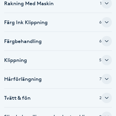
Rakning Med Maskin
1
Babylights
Färg Ink Klippning
6
Balayage
Bambumassage
Färgbehandling
6
Barber
Klippning
5
Barnklippning
Hårförlängning
7
BIAB
Blowout
Tvätt & fön
2
Bottenfärg