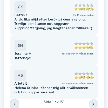
F
CK
till
Helena
Cattis K.
för 16 dagar sedan
Face framing
Alltid lika nöjd efter besök på denna salong.
Trevligt bemötande och noggrann
klippning/färgning, jag längtar redan tillbaka :).
Faceliftmassage
Fet hårbotten
SH
till
Sofie
Susanne H.
för ungefär en månad sedan
Jättenöjd!
Fettreducering
Fibromassage
AB
till
Helena
Arlett B.
för ungefär en månad sedan
Fillers
Helena är bäst. Känner mig alltid välkommen
och hon klippar suveränt.
Fotmassage
Sida
1
av
131