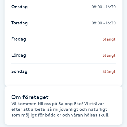
Föning
Onsdag
08:00 - 16:30
G
Torsdag
08:00 - 16:30
Gel naglar
Fredag
Stängt
Gelenaglar
Lördag
Stängt
Gellack
Söndag
Stängt
Gellack med förstärkning
Gravidmassage
Om företaget
Välkommen till oss på Salong Eko! Vi strävar 
Gravidyoga
efter att arbeta  så miljövänligt och naturligt 
som möjligt för både er och våran hälsas skull.
Gruppträning