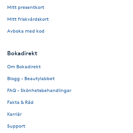
Hot Stone Massage
Mitt presentkort
Mitt friskvårdskort
Hot yoga
Avboka med kod
Hudföryngring
Bokadirekt
Huduppstramning
Om Bokadirekt
Hudvård
Blogg - Beautylabbet
Hyaluronsyra
FAQ - Skönhetsbehandlingar
Fakta & Råd
Hyperhidros
Karriär
Hypnos
Support