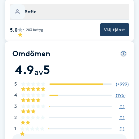
Cryoterapi
D
Sofie
Damklippning
5.0
Välj tjänst
203
betyg
Dermapen
Omdömen
Diamantslipning
4.9
5
av
E
5
(
+999
)
Enzympeeling
4
(
196
)
Extensions
3
(
1
)
2
(
1
)
Extensions borttagning
1
(
1
)
Eyeliner-tatuering