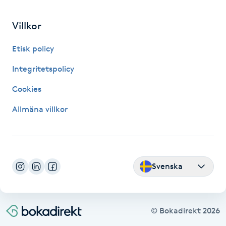
Hårborttagning
Villkor
Hårbottenbehandling
Etisk policy
Hårförlängning
Integritetspolicy
Cookies
Hårvård
Allmäna villkor
Hälsa
Hälsprickor
I
Svenska
Idrottsmassage
© Bokadirekt
2026
IPL