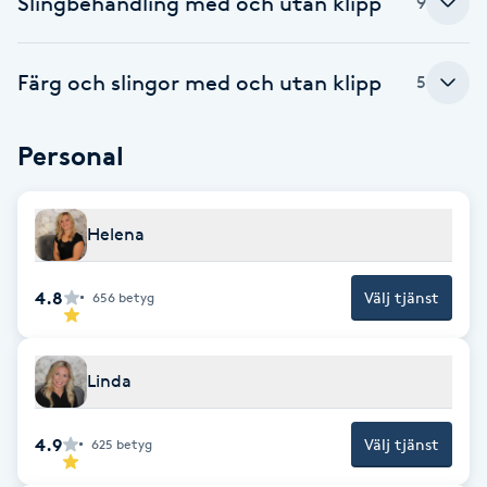
Slingbehandling med och utan klipp
9
Brynformning
Färg och slingor med och utan klipp
5
Brynfärgning
Personal
Brynplockning
Bröllopsuppsättning
Helena
C
4.8
Välj tjänst
656
betyg
Celluliter
Coachning
Linda
Color correction
4.9
Välj tjänst
625
betyg