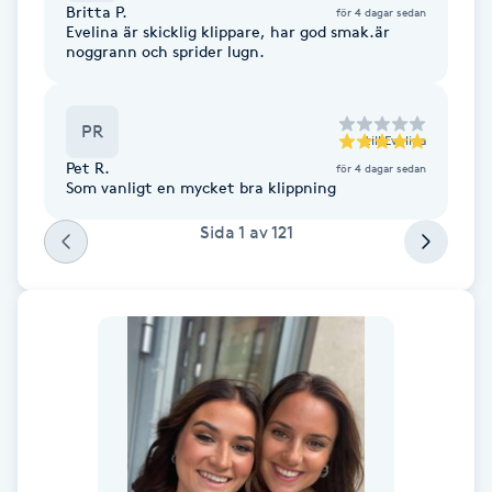
Britta P.
för 4 dagar sedan
Fransk manikyr
Evelina är skicklig klippare, har god smak.är
noggrann och sprider lugn.
Fransrengöring
PR
till
Evelina
Frekvensterapi
Pet R.
för 4 dagar sedan
Som vanligt en mycket bra klippning
Friskvård
Sida
1
av
121
Friskvårdsmassage
Frisör
Funktionsanalys
Färgning