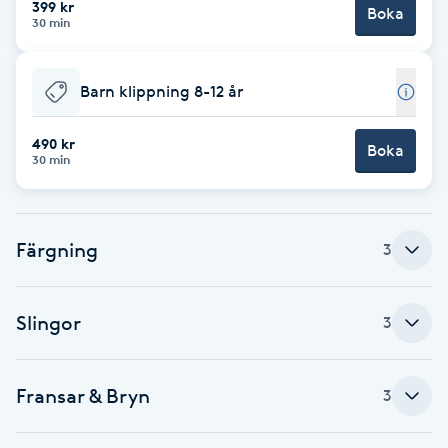
399 kr
Boka
30 min
Brynformning
Barn klippning 8-12 år
Brynfärgning
490 kr
Brynplockning
Boka
30 min
Bröllopsuppsättning
C
Färgning
3
Celluliter
Slingor
3
Coachning
Fransar & Bryn
3
Color correction