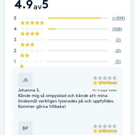
4.9
5
av
Fotsvamp
5
(
+999
)
Fotvård
4
(
168
)
3
Fransar
(
2
)
2
(
0
)
Fransborttagning
1
(
5
)
Fransfärgning
JS
till
Mikaela
Johanna S.
Fransförlängning
för 3 dagar sedan
Kände mig så ompysslad och kände att mina
önskemål verkligen lyssnades på och uppfylldes.
Kommer gärna tillbaka!
Fransförlängning Megavolym
Fransförlängning Volym
BP
till
Evelina