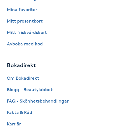
Mina favoriter
IPL hårborttagning
Mitt presentkort
IR-massage
Mitt friskvårdskort
J
Avboka med kod
Japansk massage
K
Bokadirekt
K18
Om Bokadirekt
Katun fransar
Blogg - Beautylabbet
FAQ - Skönhetsbehandlingar
Kemisk peeling
Fakta & Råd
Keratinbehandling
Karriär