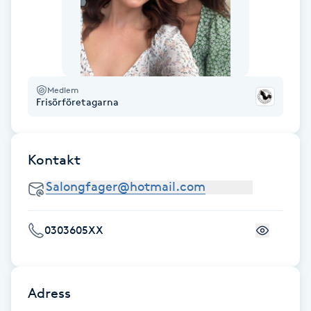
Föning
G
Gel naglar
Medlem
Frisörföretagarna
Gelenaglar
Gellack
Kontakt
Gellack med förstärkning
Gravidmassage
0303605XX
Gravidyoga
Adress
Gruppträning