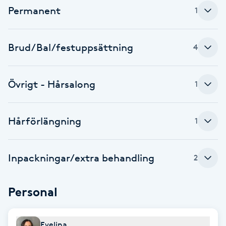
Cryoterapi
Permanent
1
D
Damklippning
Brud/Bal/festuppsättning
4
Dermapen
Övrigt - Hårsalong
1
Diamantslipning
E
Hårförlängning
1
Enzympeeling
Inpackningar/extra behandling
2
Extensions
Personal
Extensions borttagning
Eyeliner-tatuering
Evelina