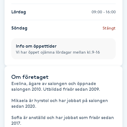
Hot Stone Massage
Lördag
09:00 - 16:00
Hot yoga
Söndag
Stängt
Hudföryngring
Info om öppettider
Huduppstramning
Vi har öppet ojämna lördagar mellan kl.9-16
Hudvård
Om företaget
Hyaluronsyra
Evelina, ägare av salongen och öppnade 
salongen 2010. Utbildad frisör sedan 2009.

Hyperhidros
Mikaela är hyrstol och har jobbat på salongen 
sedan 2020.

Hypnos
Sofia är anställd och har jobbat som frisör sedan 
2017.
