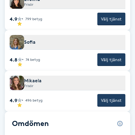
Frisör
F
4.9
Välj tjänst
799
betyg
Face framing
Faceliftmassage
Sofia
Fet hårbotten
4.8
Välj tjänst
74
betyg
Fettreducering
Mikaela
Frisör
Fibromassage
4.9
Välj tjänst
496
betyg
Fillers
Omdömen
Fotmassage