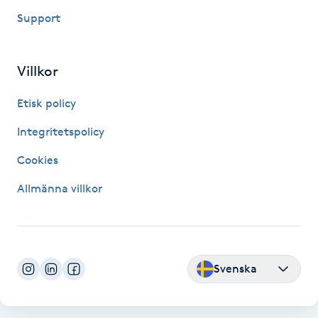
Support
Kinesiologi
Kinesisk medicin
Villkor
Kiropraktik
Etisk policy
Integritetspolicy
Klangmassage
Cookies
Klippning
Allmänna villkor
Klippning & Slingor
Klippning ungdom
Svenska
Koppningsmassage