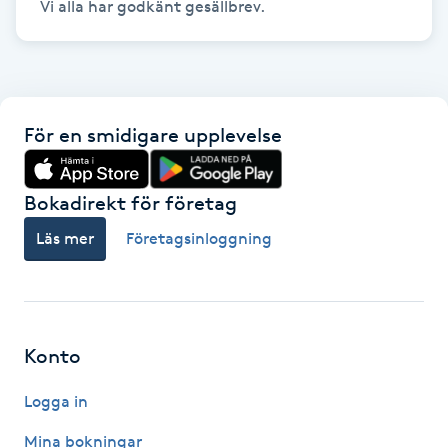
Vi alla har godkänt gesällbrev. 
Hårborttagning
Hårbottenbehandling
Hårförlängning
För en smidigare upplevelse
Hårvård
Bokadirekt för företag
Hälsa
Läs mer
Företagsinloggning
Hälsprickor
I
Konto
Idrottsmassage
Logga in
IPL
Mina bokningar