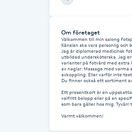
Fransk manikyr
Fransrengöring
Om företaget
Välkommen till min salong Fotspå
Frekvensterapi
Känslan ska vara personlig och 
Jag är diplomerad medicinsk fot
utbildad undersköterska. Jag er
Friskvård
varianter på fotvård med extra
av naglar. Massage med varma ste
Friskvårdsmassage
avkoppling. Eller varför inte test
Du finner också ett sortiment a
Frisör
Ett presentkort är en uppskatta
valfritt belopp eller på en spec
som bara gäller hos mig. Tyvärr 
Funktionsanalys
Färgning