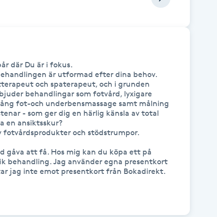
r där Du är i fokus.

behandlingen är utformad efter dina behov. 
terapeut och spaterapeut, och i grunden 
bjuder behandlingar som fotvård, lyxigare 
 lång fot-och underbensmassage samt målning 
nar - som ger dig en härlig känsla av total 
a en ansiktsskur? 

v fotvårdsprodukter och stödstrumpor. 

d gåva att få. Hos mig kan du köpa ett på 
ifik behandling. Jag använder egna presentkort 
tar jag inte emot presentkort från Bokadirekt.
