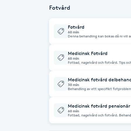
Fotvård
Brynformning
Fotvård
Brynfärgning
60 min
Denna behandling kan bokas då ni vill 
nagelvård och fotvård. Tips och råd o
insmörjning av fötterna och en lättar
Brynplockning
Medicinsk Fotvård
60 min
Bröllopsuppsättning
Fotbad, nagelvård och fotvård. Tips o
avslutas insmörjning av fötterna.
C
Medicinsk fotvård delbehand
30 min
Celluliter
Behandling av ett specifikt fotproblem
liktornar, med mera.
Coachning
Medicinsk fotvård pensionär
60 min
Fotbad, nagelvård och fotvård. Behand
Color correction
fötterna. Tips och råd om egenvård. Ra