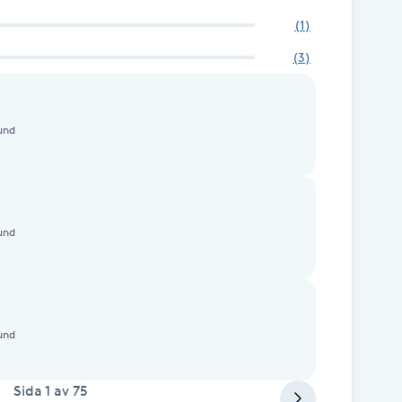
(
1
)
(
3
)
und
und
und
Sida
1
av
75