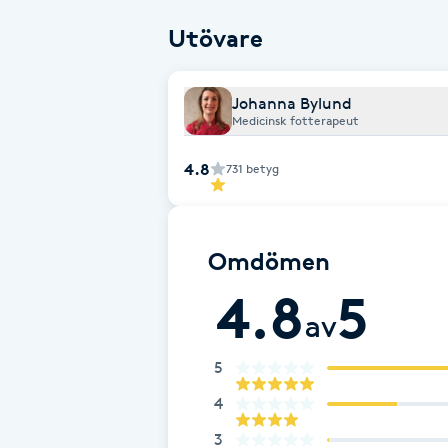
Eyeliner-tatuering
välbefinnande. Passar dig som gillar v
Utövare
F
Face framing
Johanna Bylund
Medicinsk fotterapeut
Faceliftmassage
4.8
731
betyg
Fet hårbotten
Fettreducering
Omdömen
4.8
5
Fibromassage
av
Fillers
5
4
Fotmassage
3