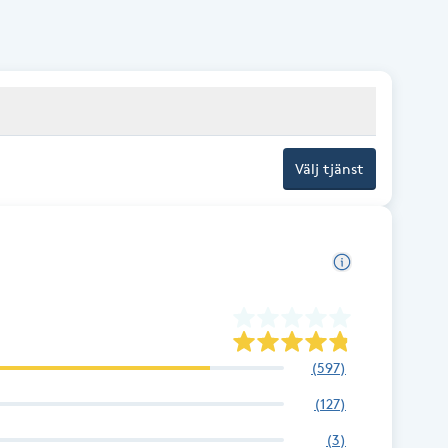
ärme och behöver slappna av ordentligt.
Välj tjänst
(
597
)
(
127
)
(
3
)