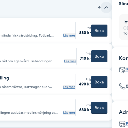
Sön
4
In
OB
Pris
Boka
880 kr
f
använda friskvårdsbidrag. Fotbad,
Läs mer
m egenvård. Behandlingen avslutas med
e fotmassage.
Pris
Boka
Ko
710 kr
ch råd om egenvård. Behandlingen
Läs mer
ling
Pris
Boka
490 kr
 såsom vårtor, kartnaglar eller
Läs mer
Pris
Boka
680 kr
Adr
lingen avslutas med insmörjning av
Läs mer
batterat pris för pensionärer
B