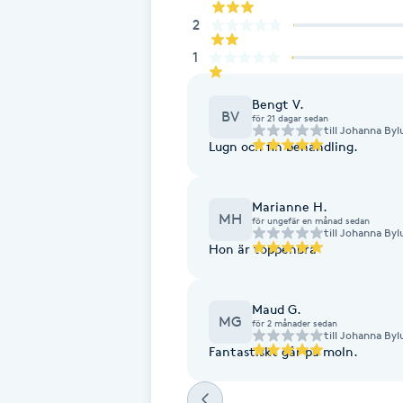
2
Fotsvamp
1
Fotvård
Bengt V.
BV
för 21 dagar sedan
Fransar
till
Johanna Byl
Lugn och fin behandling.
Fransborttagning
Marianne H.
MH
för ungefär en månad sedan
Fransfärgning
till
Johanna Byl
Hon är toppenbra
Fransförlängning
Maud G.
MG
för 2 månader sedan
Fransförlängning Megavolym
till
Johanna Byl
Fantastiskt går på moln.
Fransförlängning Volym