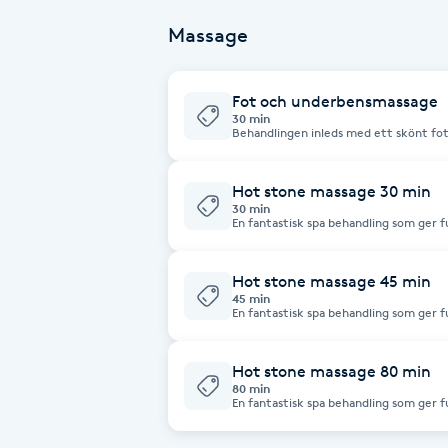
Cryoterapi
Massage
D
Damklippning
Fot och underbensmassage
30 min
Behandlingen inleds med ett skönt fotb
Dermapen
fot och underbensmassage som sätter 
behandling kan fås med varma stenar o
bokning. ​
Hot stone massage 30 min
Diamantslipning
30 min
En fantastisk spa behandling som ger f
E
lavastenarna förstärker och fördjupar
och lösa upp spänningar. Musklerna sla
ökar. Hot stone massage ger en underb
Passar dig som gillar värme och behöver
Hot stone massage 45 min
Enzympeeling
45 min
En fantastisk spa behandling som ger f
lavastenarna förstärker och fördjupar
Extensions
och lösa upp spänningar. Musklerna sla
ökar. Hot stone massage ger en underb
Passar dig som gillar värme och behöver
Hot stone massage 80 min
80 min
Extensions borttagning
En fantastisk spa behandling som ger f
lavastenarna förstärker och fördjupar
och lösa upp spänningar. Musklerna sla
lymfcirkulationen ökar. Hot stone mas