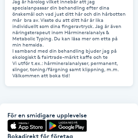
Jag är hårolog vilket innebär att jag 
Föning
specialanpassar din behandling efter dina 
önskemål och vad just ditt hår och din hårbotten 
G
mår  bra av. Visste du att ditt hår är lika 
individuellt som dina fingeravtryck. Jag är även 
Gel naglar
näringsterapeut inom Hårmineralanalys & 
Metabolic Typing. Du kan läsa mer om etta på 
min hemsida.

Gelenaglar
I samband med din behandling bjuder jag på 
ekologiskt & fairtrade-märkt kaffe och te

Vi utför t.ex.: hårmineralanalyser, permanent, 
Gellack
slingor, toning/färgning samt klippning, m.m. 

Välkommen att boka tid!
Gellack med förstärkning
Gravidmassage
För en smidigare upplevelse
Gravidyoga
Gruppträning
Bokadirekt för företag