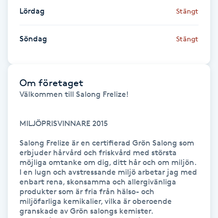
Fransk manikyr
Lördag
Stängt
Fransrengöring
Söndag
Stängt
Frekvensterapi
Om företaget
Friskvård
Välkommen till Salong Frelize!

Friskvårdsmassage
MILJÖPRISVINNARE 2015

Salong Frelize är en certifierad Grön Salong som 
Frisör
erbjuder hårvård och friskvård med största 
möjliga omtanke om dig, ditt hår och om miljön.  
I en lugn och avstressande miljö arbetar jag med 
Funktionsanalys
enbart rena, skonsamma och allergivänliga 
produkter som är fria från hälso- och 

Färgning
miljöfarliga kemikalier, vilka är oberoende 
granskade av Grön salongs kemister.
