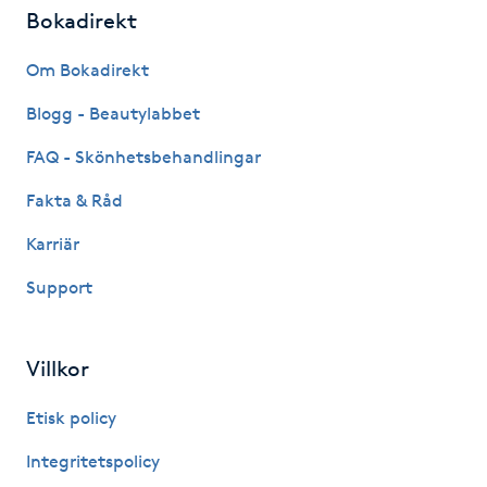
Hot Stone Massage
Bokadirekt
Om Bokadirekt
Hot yoga
Blogg - Beautylabbet
Hudföryngring
FAQ - Skönhetsbehandlingar
Huduppstramning
Fakta & Råd
Karriär
Hudvård
Support
Hyaluronsyra
Villkor
Hyperhidros
Etisk policy
Hypnos
Integritetspolicy