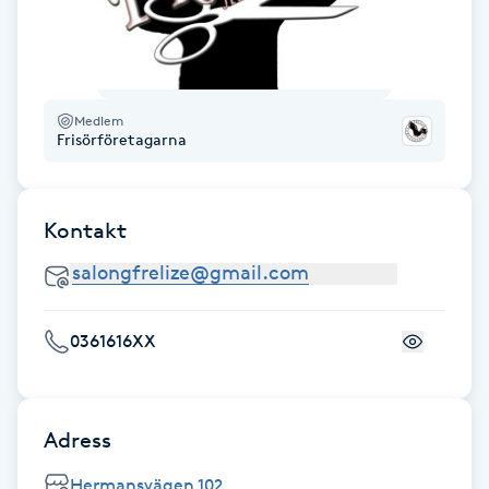
F
Face framing
Medlem
Frisörföretagarna
Faceliftmassage
Fet hårbotten
Kontakt
Fettreducering
Fibromassage
0361616XX
Fillers
Adress
Fotmassage
Hermansvägen 102