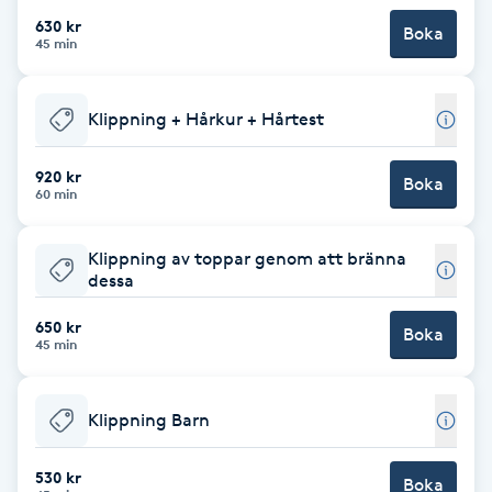
630 kr
Boka
Babylights
45 min
Balayage
Klippning + Hårkur + Hårtest
Bambumassage
920 kr
Boka
60 min
Barber
Klippning av toppar genom att bränna
dessa
Barnklippning
650 kr
Boka
45 min
BIAB
Blowout
Klippning Barn
Bottenfärg
530 kr
Boka