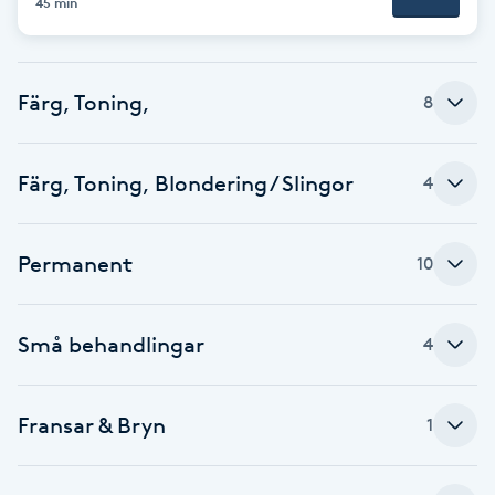
45 min
Brynformning
Färg, Toning,
Brynfärgning
8
Brynplockning
Färg, Toning, Blondering / Slingor
4
Bröllopsuppsättning
C
Permanent
10
Celluliter
Små behandlingar
4
Coachning
Fransar & Bryn
1
Color correction