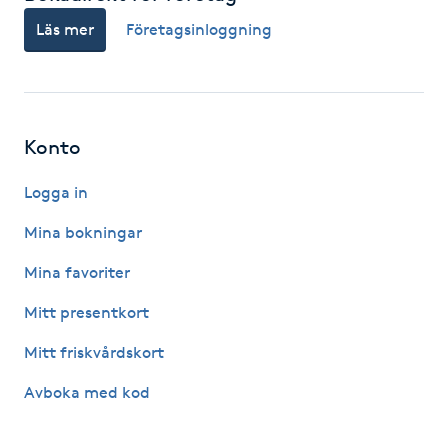
Läs mer
Företagsinloggning
Gua Sha-massage
H
Hatha Yoga
Konto
Headspa
Logga in
Mina bokningar
Healing
Mina favoriter
Herrklippning
Mitt presentkort
HIFU
Mitt friskvårdskort
Avboka med kod
Hollywood Peel