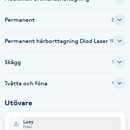
Fotsvamp
Permanent
2
Fotvård
Fransar
Permanent hårborttagning Diod Laser
15
Fransborttagning
Skägg
1
Fransfärgning
Tvätta och föna
1
Fransförlängning
Utövare
Fransförlängning Megavolym
Fransförlängning Volym
Luay
Frisör