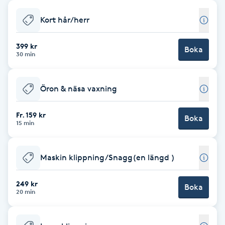
Babylights
Kort hår/herr
Balayage
399 kr
Boka
30 min
Bambumassage
Öron & näsa vaxning
Barber
Fr. 159 kr
Boka
15 min
Barnklippning
Maskin klippning/Snagg(en längd )
BIAB
249 kr
Blowout
Boka
20 min
Bottenfärg