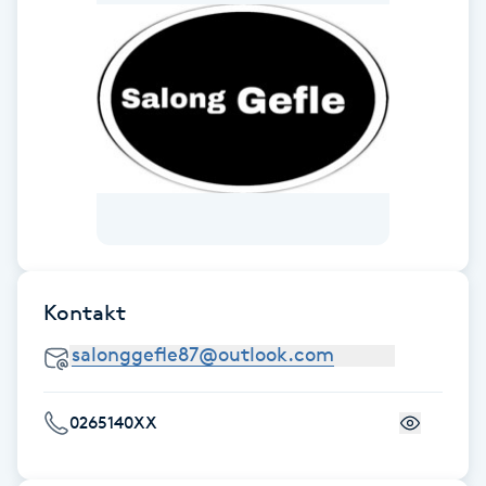
Gua Sha-massage
H
Hatha Yoga
Headspa
Healing
Kontakt
Herrklippning
HIFU
0265140XX
Hollywood Peel