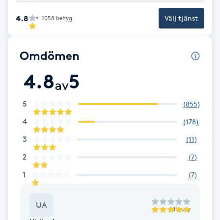
Fransk manikyr
4.8
Välj tjänst
1058
betyg
Fransrengöring
Omdömen
Frekvensterapi
4.8
5
av
Friskvård
5
(
855
)
Friskvårdsmassage
4
(
178
)
3
(
11
)
Frisör
2
(
7
)
1
Funktionsanalys
(
7
)
Färgning
UA
till
Luay