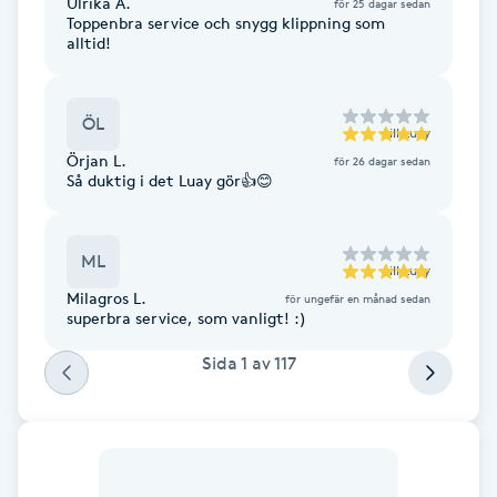
Ulrika A.
för 25 dagar sedan
Föning
Toppenbra service och snygg klippning som
alltid!
G
Gel naglar
ÖL
till
Luay
Örjan L.
för 26 dagar sedan
Gelenaglar
Så duktig i det Luay gör👍😊
Gellack
ML
till
Luay
Gellack med förstärkning
Milagros L.
för ungefär en månad sedan
superbra service, som vanligt! :)
Gravidmassage
Sida
1
av
117
Gravidyoga
Gruppträning