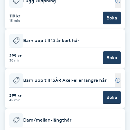
Lugg klippning
Brynformning
119 kr
Boka
15 min
Brynfärgning
Barn upp till 13 år kort hår
Brynplockning
299 kr
Boka
Bröllopsuppsättning
30 min
C
Barn upp till 13ÅR Axel-eller längre hår
Celluliter
399 kr
Boka
Coachning
45 min
Color correction
Dam/mellan-långthår