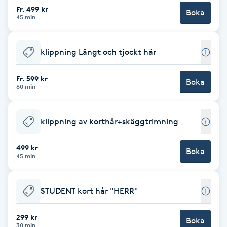
Cryoterapi
Fr. 499 kr
Boka
45 min
D
Damklippning
klippning Långt och tjockt hår
Dermapen
Fr. 599 kr
Boka
60 min
Diamantslipning
E
klippning av korthår+skäggtrimning
Enzympeeling
499 kr
Boka
45 min
Extensions
STUDENT kort hår "HERR"
Extensions borttagning
299 kr
Boka
Eyeliner-tatuering
30 min