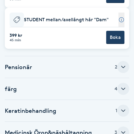
F
STUDENT mellan/axellångt hår "Dam"
Face framing
399 kr
Boka
Faceliftmassage
45 min
Fet hårbotten
Pensionär
2
Fettreducering
färg
4
Fibromassage
Fillers
Keratinbehandling
1
Fotmassage
Medicinsk Öron&näshåltagning
3