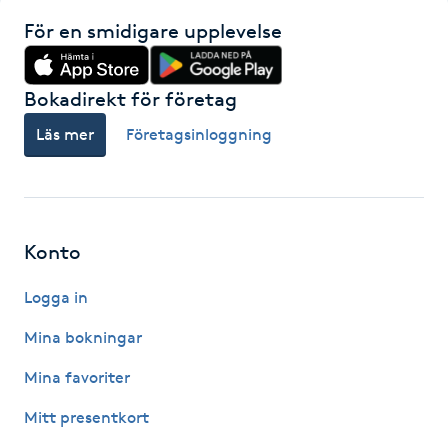
För en smidigare upplevelse
IPL hårborttagning
IR-massage
Bokadirekt för företag
J
Läs mer
Företagsinloggning
Japansk massage
K
Konto
K18
Logga in
Katun fransar
Mina bokningar
Kemisk peeling
Mina favoriter
Mitt presentkort
Keratinbehandling