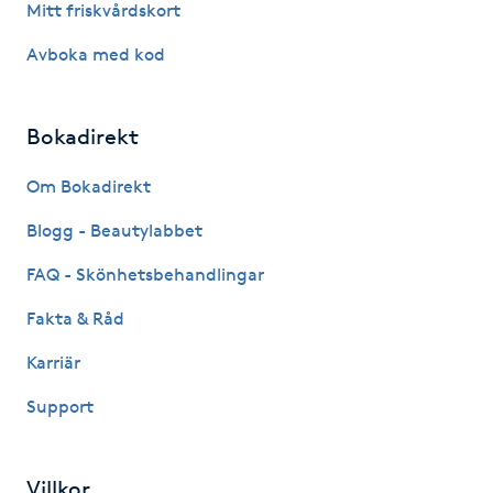
Mitt friskvårdskort
Kinesiologi
Avboka med kod
Kinesisk medicin
Bokadirekt
Kiropraktik
Om Bokadirekt
Klangmassage
Blogg - Beautylabbet
FAQ - Skönhetsbehandlingar
Klippning
Fakta & Råd
Klippning & Slingor
Karriär
Klippning ungdom
Support
Koppningsmassage
Villkor