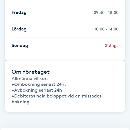
Hårborttagning
Fredag
09:30 - 18:00
Hårbottenbehandling
Lördag
10:00 - 14:00
Hårförlängning
Söndag
Stängt
Hårvård
Hälsa
Om företaget
Allmänna villkor: 

•Ombokning senast 24h.

Hälsprickor
•Avbokning senast 24h.

I
•Debiteras hela beloppet vid en missades 
Idrottsmassage
IPL