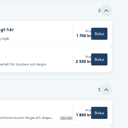
2
gt hår
Pris
Boka
1 700 kr
g ingår
Pris
Boka
2 500 kr
betalt för tjockare och längre
3
Pris
Boka
1 800 kr
sektionerna som färgas att skapa
Läs mer
nyansering, klippning och