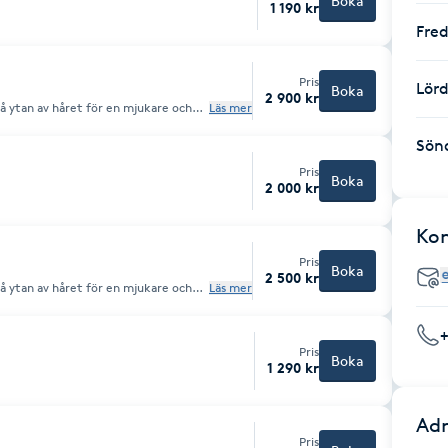
Boka
1 190 kr
Fre
Pris
Lör
Boka
2 900 kr
på ytan av håret för en mjukare och
Läs mer
Sön
Pris
Boka
2 000 kr
Ko
Pris
Boka
2 500 kr
på ytan av håret för en mjukare och
Läs mer
 mellanlångt hår
Pris
Boka
1 290 kr
Adr
Pris