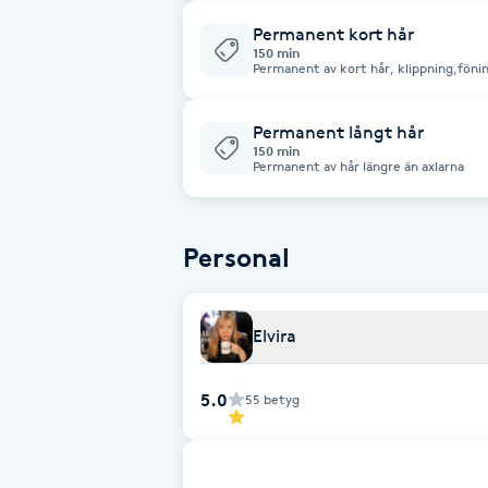
Fransk manikyr
Permanent kort hår
150 min
Permanent av kort hår, klippning,fönin
Fransrengöring
Permanent långt hår
Frekvensterapi
150 min
Permanent av hår längre än axlarna
Friskvård
Personal
Friskvårdsmassage
Frisör
Elvira
Funktionsanalys
5.0
55
betyg
Färgning