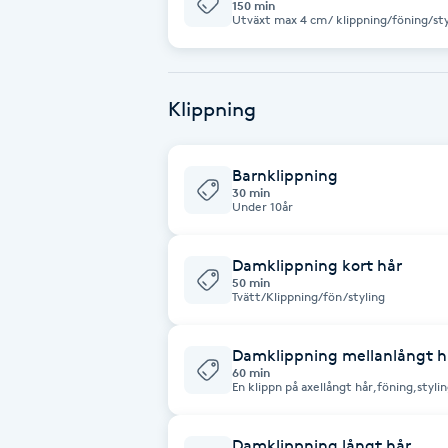
150 min
Utväxt max 4 cm/ klippning/föning/sty
Brynformning
Brynfärgning
Klippning
Brynplockning
Barnklippning
30 min
Under 10år
Bröllopsuppsättning
C
Damklippning kort hår
50 min
Celluliter
Tvätt/Klippning/fön/styling
Coachning
Damklippning mellanlångt h
60 min
En klippn på axellångt hår,föning,stylin
Color correction
Damklippning långt hår