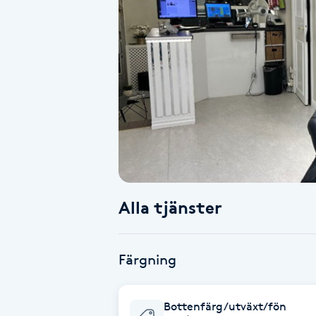
Alternativmedicin
Andningsmassage
Ansiktslyft utan kirurgi
Aromamassage
Ashtanga Yoga
Alla tjänster
Ayurveda
Ayurvedisk Massage
Färgning
Ansiktsbehandling djuprengörande
Bottenfärg/utväxt/fön
B