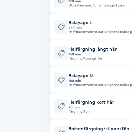
120 min
Utväxten max 4cm/ föning/styling
Babylights
Balayage L
240 min
Balayage
En frihandsteknik där slingorna målas 
mer naturlig övergång. Långt hår
Bambumassage
Helfärgning långt hår
150 min
Färgning/toning/fön
Barber
Balayage M
Barnklippning
180 min
En frihandsteknik där slingorna målas 
mer naturlig övergång. Boka om du har
BIAB
Helfärgning kort hår
90 min
Färgning/fön
Blowout
Bottenfärg
Bottenfärgning/klippn/fön