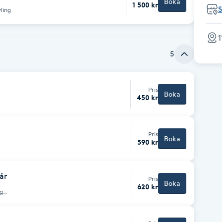
Boka
1 500 kr
S
ling
1
5
Pris
Boka
450 kr
Pris
Boka
590 kr
år
Pris
Boka
620 kr
g..