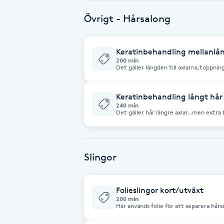
Eyeliner-tatuering
Övrigt - Hårsalong
F
Face framing
Keratinbehandling mellanlån
200 min
Det gäller längden till axlarna,toppnin
Faceliftmassage
Keratinbehandling långt hår
Fet hårbotten
240 min
Det gäller hår längre axlar..men extra 
Fettreducering
Fibromassage
Slingor
Fillers
Folieslingor kort/utväxt
200 min
Här används folie för att separera hår
Fotmassage
skarpa kontraster. Kort hår/utväxt samt ingår 
föning