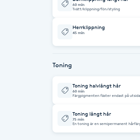
Cryoterapi
60 min
Tvätt/klippning/fön/styling
D
Herrklippning
Damklippning
45 min
Dermapen
Diamantslipning
Toning
E
Toning halvlångt hår
Enzympeeling
60 min
Färgpigmenten fäster endast på utsidan
fräschar upp hårets nyans. Toning/föni
Extensions
Toning långt hår
75 min
Extensions borttagning
En toning är en semipermanent hårfärg
glans,samt ändrar eller fräschar upp hå
axellångt, föning