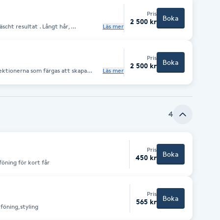
Pris
Boka
2 500 kr
äscht resultat . Långt hår,
Läs mer
Pris
Boka
2 500 kr
sektionerna som färgas att skapa
Läs mer
samt nyansering,
4
Pris
Boka
450 kr
age ,föning för kort får
Pris
Boka
565 kr
föning,styling