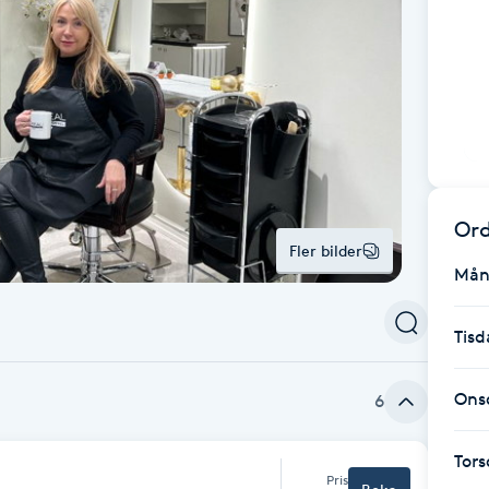
Ord
Fler bilder
Mån
Tisd
Ons
6
Tor
Pris