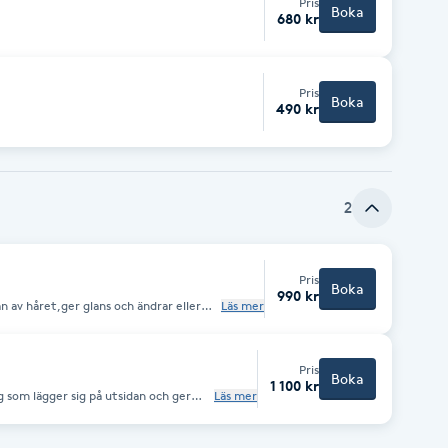
Pris
Boka
680 kr
Pris
Boka
490 kr
2
Pris
Boka
990 kr
 av håret,ger glans och ändrar eller
Läs mer
ng
Pris
Boka
1 100 kr
 som lägger sig på utsidan och ger
Läs mer
rets nyans. Toning av hår längre än