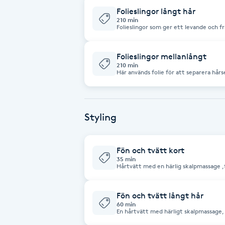
Folieslingor långt hår
Fotsvamp
210 min
Folieslingor som ger ett levande och fr
nyansering,klippning,föning,styling.
Fotvård
Folieslingor mellanlångt
210 min
Fransar
Här används folie för att separera hår
skarpa kontraster. Fölieslingor på mellanlångt hår 
klippning och styling ingår
Fransborttagning
Styling
Fransfärgning
Fön och tvätt kort
Fransförlängning
35 min
Hårtvätt med en härlig skalpmass
Fransförlängning Megavolym
Fön och tvätt långt hår
60 min
Fransförlängning Volym
En hårtvätt med härligt skalpmassage, 