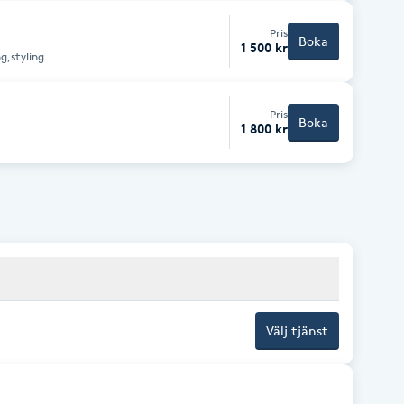
Pris
Boka
1 500 kr
g,styling
Pris
Boka
1 800 kr
Välj tjänst