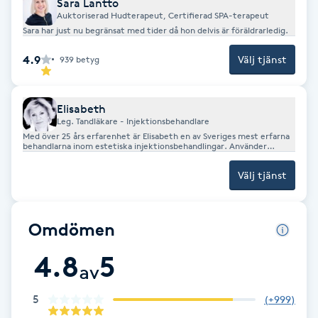
Sara Lantto
Auktoriserad Hudterapeut, Certifierad SPA-terapeut
F
Sara har just nu begränsat med tider då hon delvis är föräldrarledig.
Face framing
4.9
Välj tjänst
939
betyg
Faceliftmassage
Elisabeth
Leg. Tandläkare - Injektionsbehandlare
Fet hårbotten
Med över 25 års erfarenhet är Elisabeth en av Sveriges mest erfarna
behandlarna inom estetiska injektionsbehandlingar. Använder
endast beprövade material.
Fettreducering
Välj tjänst
Fibromassage
Omdömen
Fillers
4.8
5
av
Fotmassage
5
(
+999
)