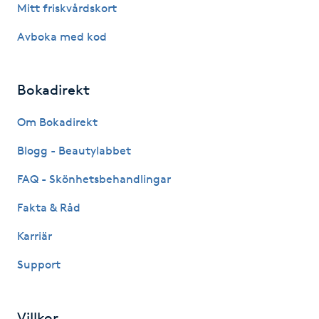
Mitt friskvårdskort
Kinesiologi
Avboka med kod
Kinesisk medicin
Bokadirekt
Kiropraktik
Om Bokadirekt
Klangmassage
Blogg - Beautylabbet
FAQ - Skönhetsbehandlingar
Klippning
Fakta & Råd
Klippning & Slingor
Karriär
Klippning ungdom
Support
Koppningsmassage
Villkor