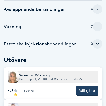
Cryoterapi
D
Avslappnande Behandlingar
4
Damklippning
Vaxning
7
Dermapen
Estetiska Injektionsbehandlingar
2
Diamantslipning
E
Utövare
Enzympeeling
Susanne Wikberg
Extensions
Hudterapeut, Certifierad SPA-terapeut, Massör
4.8
Välj tjänst
1113
betyg
Extensions borttagning
Eyeliner-tatuering