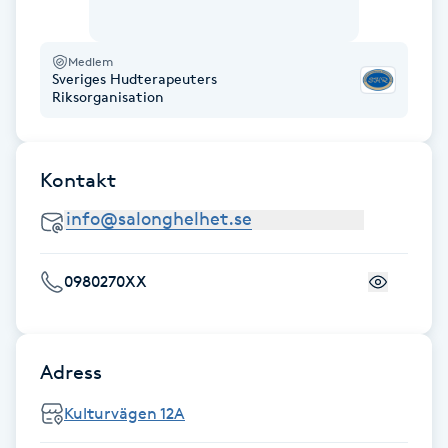
Föning
G
Medlem
Sveriges Hudterapeuters
Riksorganisation
Gel naglar
Gelenaglar
Kontakt
Gellack
Gellack med förstärkning
0980270XX
Gravidmassage
Adress
Gravidyoga
Kulturvägen 12A
Gruppträning