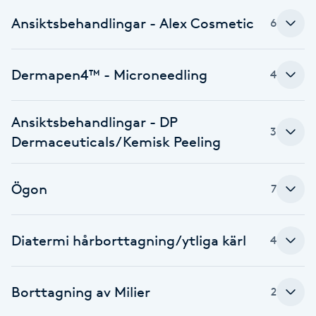
Ansiktsbehandlingar - Alex Cosmetic
6
Brynformning
Brynfärgning
Dermapen4™ - Microneedling
4
Brynplockning
Ansiktsbehandlingar - DP
3
Dermaceuticals/Kemisk Peeling
Bröllopsuppsättning
C
Ögon
7
Celluliter
Diatermi hårborttagning/ytliga kärl
Coachning
4
Color correction
Borttagning av Milier
2