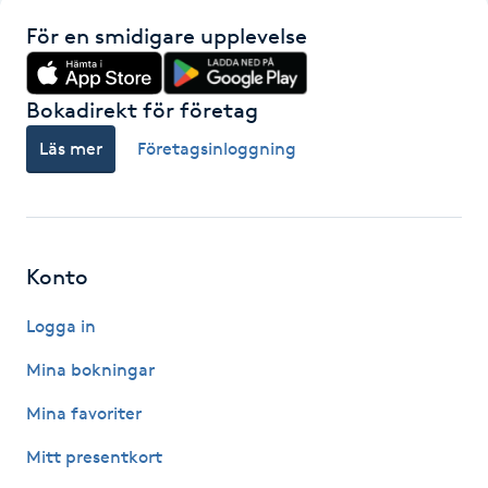
För en smidigare upplevelse
IPL hårborttagning
IR-massage
Bokadirekt för företag
J
Läs mer
Företagsinloggning
Japansk massage
K
Konto
K18
Logga in
Katun fransar
Mina bokningar
Kemisk peeling
Mina favoriter
Mitt presentkort
Keratinbehandling