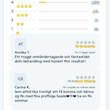
4
(
299
)
Fotsvamp
3
(
19
)
Fotvård
2
(
1
)
1
(
8
)
Fransar
AT
Fransborttagning
till
Sara Lantto
Annika T.
för 5 dagar sedan
Ett tryggt omhändertagande och fantastiskt
Fransfärgning
skön behandling med mycket fint resultat!
Fransförlängning
CK
till
Susanne Wikberg
Carina K.
Fransförlängning Megavolym
för ungefär en månad sedan
Som alltid lika trevligt att få komma och känna
sig fin med fina proffsiga Sussie❤️🫶❤️ ha en fin
sommar
Fransförlängning Volym