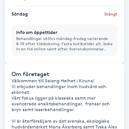
Hot Stone Massage
Söndag
Stängt
Hot yoga
Info om öppettider
Hudföryngring
Behandlingar utförs måndag-fredag varierande
8-19 efter tidsbokning. Fasta butikstider alt. boka
in en tid online samt efter överenskommelse.
Huduppstramning
Hudvård
Om företaget
Välkommen till Salong Helhet i Kiruna!

Hyaluronsyra
Vi erbjuder behandlingar inom hudvård och 
skönhet. 

Vårt fokus ligger på klassiska samt mer 
Hyperhidros
avancerade ansiktsbehandlingar,  fransar och 
bryn samt laserbehandlingar. 

Hypnos
Vi är återförsäljare av det svenska, ekologiska 
hudvårdsmärket Maria Åkerberg samt Tyska Alex 