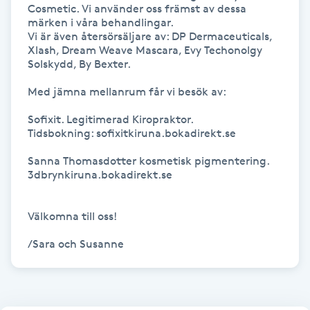
Hårborttagning
Cosmetic. Vi använder oss främst av dessa 
märken i våra behandlingar. 

Vi är även återsörsäljare av: DP Dermaceuticals, 
Hårbottenbehandling
Xlash, Dream Weave Mascara, Evy Techonolgy 
Solskydd, By Bexter. 

Hårförlängning
Med jämna mellanrum får vi besök av:

Sofixit. Legitimerad Kiropraktor.

Hårvård
Tidsbokning: sofixitkiruna.bokadirekt.se

Sanna Thomasdotter kosmetisk pigmentering. 

Hälsa
3dbrynkiruna.bokadirekt.se 

Hälsprickor
Välkomna till oss!

I
/Sara och Susanne
Idrottsmassage
IPL