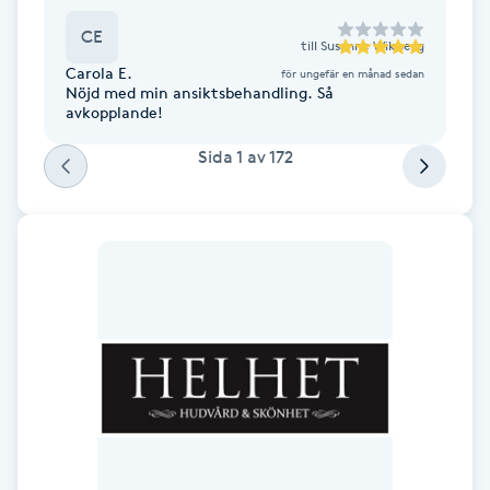
Fransk manikyr
CE
till
Susanne Wikberg
Carola E.
för ungefär en månad sedan
Fransrengöring
Nöjd med min ansiktsbehandling. Så
avkopplande!
Frekvensterapi
Sida
1
av
172
Friskvård
Friskvårdsmassage
Frisör
Funktionsanalys
Färgning