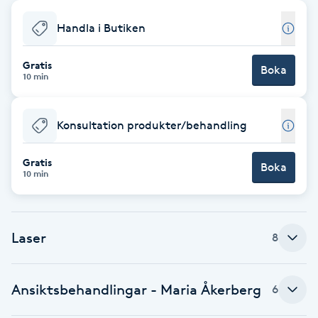
Babylights
Handla i Butiken
Balayage
Gratis
Boka
10 min
Bambumassage
Konsultation produkter/behandling
Barber
Gratis
Boka
10 min
Barnklippning
BIAB
Laser
8
Blowout
Ansiktsbehandlingar - Maria Åkerberg
6
Bottenfärg