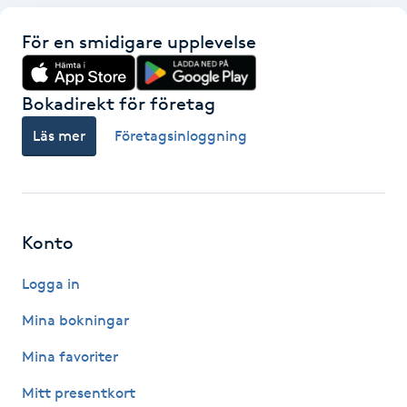
För en smidigare upplevelse
Gua Sha-massage
H
Bokadirekt för företag
Hatha Yoga
Läs mer
Företagsinloggning
Headspa
Healing
Konto
Herrklippning
Logga in
HIFU
Mina bokningar
Mina favoriter
Hollywood Peel
Mitt presentkort