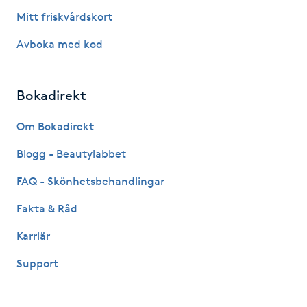
Hot Stone Massage
Mitt friskvårdskort
Avboka med kod
Hot yoga
Hudföryngring
Bokadirekt
Huduppstramning
Om Bokadirekt
Blogg - Beautylabbet
Hudvård
FAQ - Skönhetsbehandlingar
Hyaluronsyra
Fakta & Råd
Karriär
Hyperhidros
Support
Hypnos