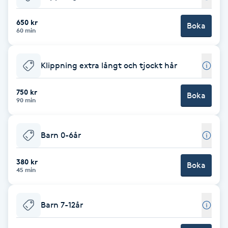
Babylights
650 kr
Boka
60 min
Balayage
Klippning extra långt och tjockt hår
Bambumassage
750 kr
Boka
90 min
Barber
Barnklippning
Barn 0-6år
BIAB
380 kr
Boka
45 min
Blowout
Barn 7-12år
Bottenfärg