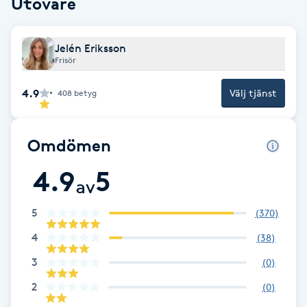
Utövare
F
Jelén Eriksson
Face framing
Frisör
Faceliftmassage
4.9
Välj tjänst
408
betyg
Fet hårbotten
Omdömen
Fettreducering
4.9
5
av
Fibromassage
5
(
370
)
4
(
38
)
Fillers
3
(
0
)
Fotmassage
2
(
0
)