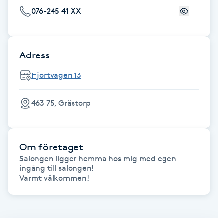
Föning
076-245 41 XX
G
Gel naglar
Adress
Hjortvägen 13
Gelenaglar
Gellack
463 75, Grästorp
Gellack med förstärkning
Om företaget
Gravidmassage
Salongen ligger hemma hos mig med egen 
ingång till salongen!

Varmt välkommen! 
Gravidyoga
Gruppträning