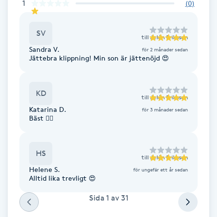
1
(
0
)
Fotsvamp
SV
Fotvård
till
Jelén Eriksson
Sandra V.
för 2 månader sedan
Jättebra klippning! Min son är jättenöjd 😍
Fransar
Fransborttagning
KD
till
Jelén Eriksson
Katarina D.
för 3 månader sedan
Fransfärgning
Bäst 👌🏻
Fransförlängning
HS
till
Jelén Eriksson
Helene S.
för ungefär ett år sedan
Fransförlängning Megavolym
Alltid lika trevligt 😍
Sida
1
av
31
Fransförlängning Volym