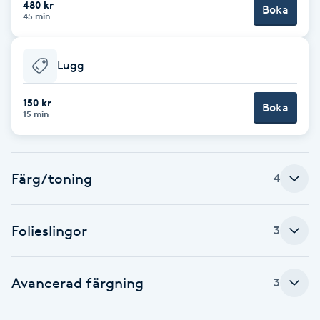
480 kr
Boka
45 min
Brynformning
Lugg
Brynfärgning
150 kr
Brynplockning
Boka
15 min
Bröllopsuppsättning
C
Färg/toning
4
Celluliter
Folieslingor
3
Coachning
Avancerad färgning
3
Color correction