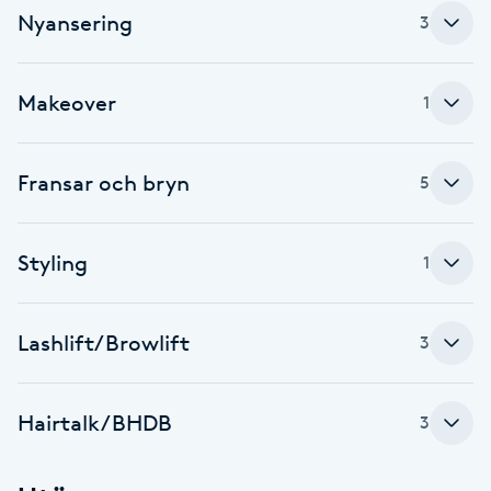
Cryoterapi
Nyansering
3
D
Damklippning
Makeover
1
Dermapen
Fransar och bryn
5
Diamantslipning
E
Styling
1
Enzympeeling
Lashlift/Browlift
3
Extensions
Hairtalk/BHDB
3
Extensions borttagning
Eyeliner-tatuering