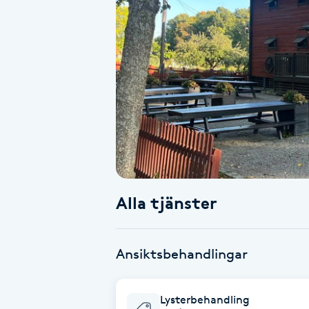
Alternativmedicin
Andningsmassage
Ansiktslyft utan kirurgi
Aromamassage
Ashtanga Yoga
Alla tjänster
Ayurveda
Ayurvedisk Massage
Ansiktsbehandlingar
Ansiktsbehandling djuprengörande
Lysterbehandling
B