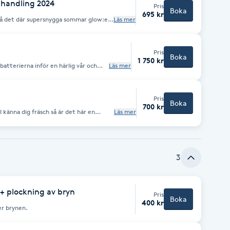
handling 2024
Pris
Boka
695 kr
 få det där supersnygga sommar glow:et
Läs mer
r med en härlig skinscrubber & gör rent
ing! OBS! I behandlingen
Pris
Boka
1 750 kr
batterierna inför en härlig vår och
Läs mer
andling som passar dig som vill komma
glow, färg och en skön stund!
30
Pris
Boka
700 kr
l känna dig fräsch så är det här en
Läs mer
3
+ plockning av bryn
Pris
Boka
400 kr
ler brynen.