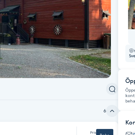
Sv
Öpp
Öppe
kont
beha
6
Ko
Pris