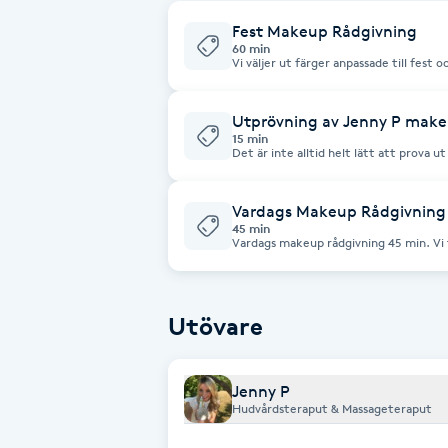
Fransk manikyr
Fest Makeup Rådgivning
60 min
Vi väljer ut färger anpassade till fest o
den själv. Vi går även igenom grunden ti
Fransrengöring
möjliga resultat.
Utprövning av Jenny P mak
Frekvensterapi
15 min
Det är inte alltid helt lätt att prova u
en webshop. Kom till salongen på en tid
nyanser. OBS! Besöket är gratis!
Friskvård
Vardags Makeup Rådgivning
45 min
Vardags makeup rådgivning 45 min. Vi t
Friskvårdsmassage
får lära dig lägga på en enkel, snygg 
grunden till hur du ska sköta din hy för
Frisör
Utövare
Funktionsanalys
Jenny P
Hudvårdsteraput & Massageteraput
Färgning