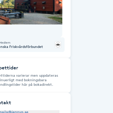
Medlem
enska Friskvårdsförbundet
ettider
ttiderna varierar men uppdateras
inuerligt med bokningsbara
ndlingstider här på bokadirekt.
ntakt