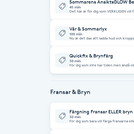
Eyeliner-tatuering
Sommarens AnsiktsGLOW Be
45 min
F
Det här är för dig som VERKLIGEN vill
& dessutom få lite extra färg! Vi börja
såklart sen börjar världens härligaste GLOW behandl
ingår brynfärgning.
Face framing
Vår & Sommarlyx
100 min
Nu är det dax att ladda hud och kropps
Faceliftmassage
sommar... Därför har jag gjort en beh
åt alla delar som både piggar upp, ger 
Klassiksansiktsbehandling + Lystermask Skinscubber Rygg & nackmassage (
min) Färgning av Fransar & Bryn
Quickfix & Brynfärg
Fet hårbotten
30 min
För dig som inte har tiden men ändå vil
perfekt behandling! Skinscrubber + Lystermask (15 min) Färgning av bryn (15
min)
Fettreducering
Fransar & Bryn
Fibromassage
Fillers
Färgning Fransar ELLER bryn 
30 min
För dig som bara vill färga fransarna el
Fotmassage