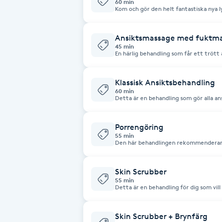
60 min
Kom och gör den helt fantastiska nya
hem med en helt ny hy!
Babylights
Ansiktsmassage med fuktm
45 min
Balayage
En härlig behandling som får ett trött 
skalpmassage ingår.
Bambumassage
Klassisk Ansiktsbehandling
60 min
Detta är en behandling som gör alla an
Barber
peeling, portömning, skinscrubber, ma
ingår.
Porrengöring
Barnklippning
55 min
Den här behandlingen rekommenderar ja
huden. Du får en härligt ren hy och g
nytt sunt lyster!
BIAB
Skin Scrubber
55 min
Detta är en behandling för dig som vill b
Blowout
huden. Även en riktigt bra behandling f
All den tråkiga hud som får dig att känn
bort och avslutar med en mysig massa
Bottenfärg
Skin Scrubber + Brynfärg