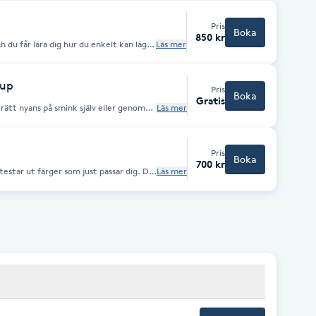
Pris
Boka
850 kr
ch du får lära dig hur du enkelt kan lägga
Läs mer
ll hur du ska sköta din hy för bästa
eup
Pris
Boka
Gratis
t rätt nyans på smink själv eller genom
Läs mer
 som passar dig så testar vi ut just dina
Pris
Boka
700 kr
estar ut färger som just passar dig. Du
Läs mer
vardags makeup. Vi går även igenom
 bästa möjliga resultat!