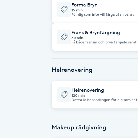
Forma Bryn
Fotsvamp
15 min
För dig som inte vill färga utan bara vi
Fotvård
Frans & Brynfärgning
30 min
Få både fransar och bryn färgade samt
Fransar
Fransborttagning
Helrenovering
Fransfärgning
Helrenovering
Fransförlängning
120 min
Detta är behandlingen för dig som är t
en helrenovering!!! I behandlingen ingår: - Mini manikyr - Mini pedikyr -
Ansiktsbehandling + Skin scrubber - Fä
Fransförlängning Megavolym
ingår) - Lyster mask - Skalp & ansikt
min) - NY Skinbooster behandling Vi kan även anpassa behandlingen efter
dina önskemål:)
Makeup rådgivning
Fransförlängning Volym