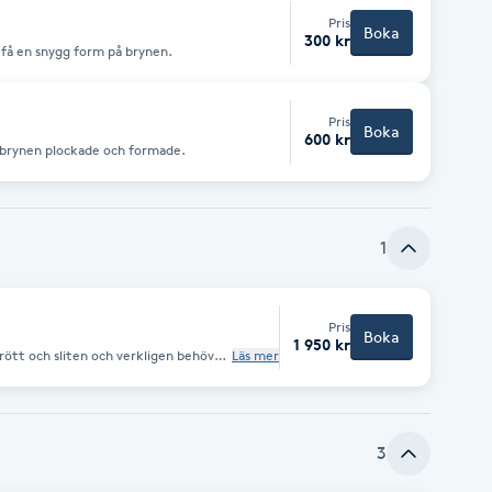
Pris
Boka
300 kr
ll få en snygg form på brynen.
Pris
Boka
600 kr
 brynen plockade och formade.
1
Pris
Boka
1 950 kr
rött och sliten och verkligen behöver
Läs mer
rgning fransar och bryn (plockning
smassage - Rygg & Nackmassage (25
3