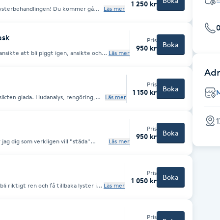
Boka
1 250 kr
 lysterbehandlingen! Du kommer gå
Läs mer
ask
Pris
Boka
950 kr
ansikte att bli piggt igen, ansikte och
Läs mer
Adr
Pris
Boka
1 150 kr
sikten glada. Hudanalys, rengöring,
Läs mer
sk, massage och plockning av bryn
1
Pris
Boka
950 kr
g dig som verkligen vill "städa"
Läs mer
år inte hem röd och glåmig utan med ett
Pris
Boka
1 050 kr
li riktigt ren och få tillbaka lyster i
Läs mer
ör dig med ytliga blodkärl eller acne.
a dig torr och "tråkig" i huden tar vi
ge och vårdande mask.
Pris