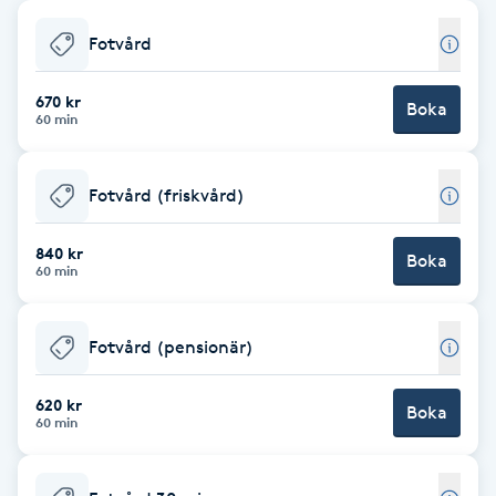
Babylights
Fotvård
Balayage
670 kr
Boka
60 min
Bambumassage
Fotvård (friskvård)
Barber
840 kr
Boka
60 min
Barnklippning
Fotvård (pensionär)
BIAB
620 kr
Blowout
Boka
60 min
Bottenfärg