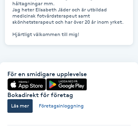
håltagningar mm.

Jag heter Elisabeth Jäder och är utbildad 
Gua Sha-massage
medicinsk fotvårdsterapeut samt 
skönhetsterapeut och har över 20 år inom yrket.

H
Hjärtligt välkommen till mig!
Hatha Yoga
Headspa
Healing
För en smidigare upplevelse
Herrklippning
Bokadirekt för företag
Läs mer
Företagsinloggning
HIFU
Hollywood Peel