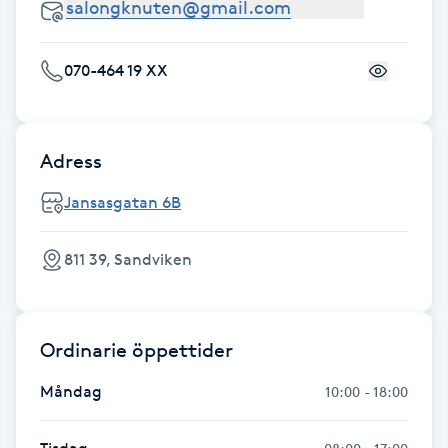
Fransk manikyr
070-464 19 XX
Fransrengöring
Frekvensterapi
Adress
Friskvård
Jansasgatan 6B
Friskvårdsmassage
811 39, Sandviken
Frisör
Ordinarie öppettider
Funktionsanalys
Måndag
10:00 - 18:00
Färgning