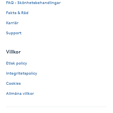
FAQ - Skönhetsbehandlingar
Hårborttagning
Fakta & Råd
Hårbottenbehandling
Karriär
Hårförlängning
Support
Hårvård
Villkor
Hälsa
Etisk policy
Integritetspolicy
Hälsprickor
I
Cookies
Allmäna villkor
Idrottsmassage
IPL