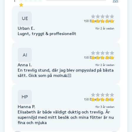
1
(
0
)
F
UE
till
Elisabeth Jäder
Face framing
Urban E.
för 2 år sedan
Lugnt, tryggt & proffesionellt
Faceliftmassage
AI
Fet hårbotten
till
Elisabeth Jäder
Anna I.
för 2 år sedan
En trevlig stund, där jag blev ompysslad på bästa
Fettreducering
sätt. Gick som på moln🙏🏻
Fibromassage
HP
till
Elisabeth Jäder
Fillers
Hanna P.
för 3 år sedan
Elisabeth är både väldigt duktig och trevlig. Är
supernöjd med mitt besök och mina fötter är nu
Fotmassage
fina och mjuka