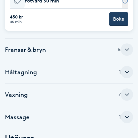
Fotvård 30 min
Brynformning
450 kr
Boka
45 min
Brynfärgning
Brynplockning
Fransar & bryn
5
Bröllopsuppsättning
Håltagning
1
C
Celluliter
Vaxning
7
Coachning
Massage
1
Color correction
Utövare