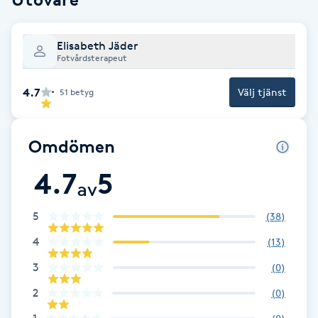
Cryoterapi
D
Elisabeth Jäder
Fotvårdsterapeut
Damklippning
4.7
Välj tjänst
51
betyg
Dermapen
Diamantslipning
Omdömen
E
4.7
5
av
Enzympeeling
5
(
38
)
Extensions
4
(
13
)
3
(
0
)
Extensions borttagning
2
(
0
)
Eyeliner-tatuering