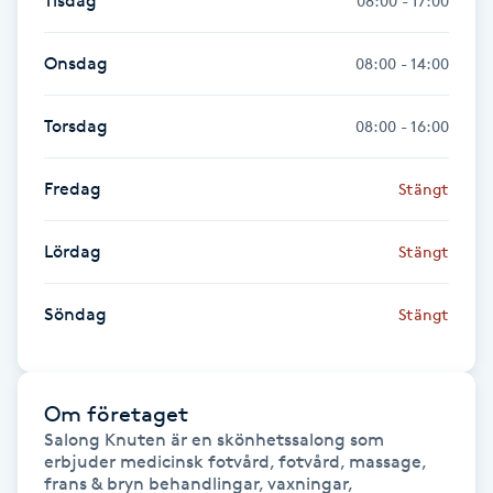
Tisdag
08:00 - 17:00
Föning
G
Onsdag
08:00 - 14:00
Gel naglar
Torsdag
08:00 - 16:00
Gelenaglar
Fredag
Stängt
Gellack
Lördag
Stängt
Gellack med förstärkning
Söndag
Stängt
Gravidmassage
Om företaget
Gravidyoga
Salong Knuten är en skönhetssalong som 
erbjuder medicinsk fotvård, fotvård, massage, 
Gruppträning
frans & bryn behandlingar, vaxningar, 