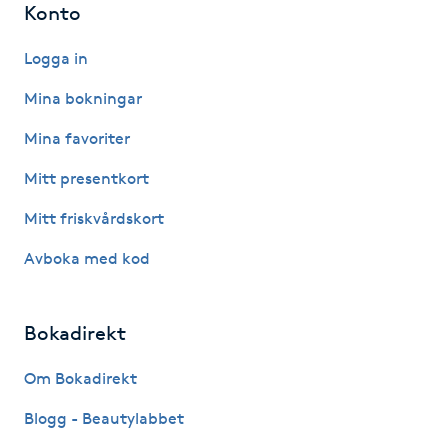
Konto
Hot Stone Massage
Logga in
Hot yoga
Mina bokningar
Hudföryngring
Mina favoriter
Mitt presentkort
Huduppstramning
Mitt friskvårdskort
Hudvård
Avboka med kod
Hyaluronsyra
Bokadirekt
Hyperhidros
Om Bokadirekt
Hypnos
Blogg - Beautylabbet