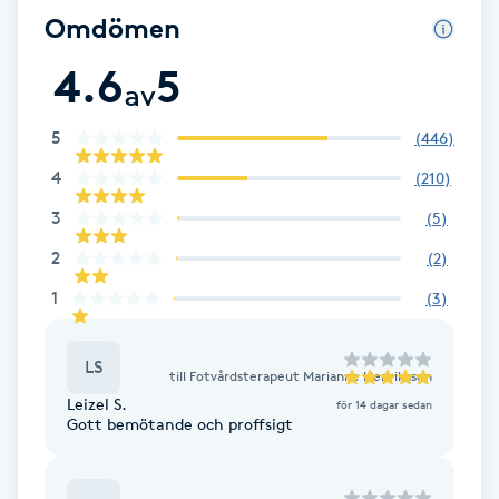
Cryoterapi
Omdömen
D
4.6
5
av
Damklippning
5
(
446
)
Dermapen
4
(
210
)
3
Diamantslipning
(
5
)
E
2
(
2
)
1
(
3
)
Enzympeeling
LS
Extensions
till
Fotvårdsterapeut Marianne Henriksson
Leizel S.
för 14 dagar sedan
Gott bemötande och proffsigt
Extensions borttagning
Eyeliner-tatuering