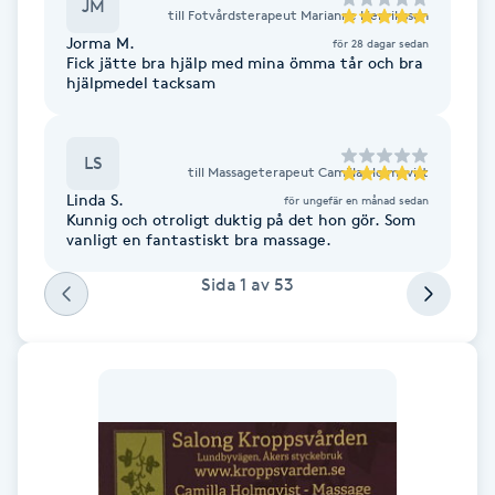
JM
till
Fotvårdsterapeut Marianne Henriksson
F
Jorma M.
för 28 dagar sedan
Fick jätte bra hjälp med mina ömma tår och bra
hjälpmedel tacksam
Face framing
Faceliftmassage
LS
till
Massageterapeut Camilla Holmqvist
Linda S.
för ungefär en månad sedan
Fet hårbotten
Kunnig och otroligt duktig på det hon gör. Som
vanligt en fantastiskt bra massage.
Fettreducering
Sida
1
av
53
Fibromassage
Fillers
Fotmassage