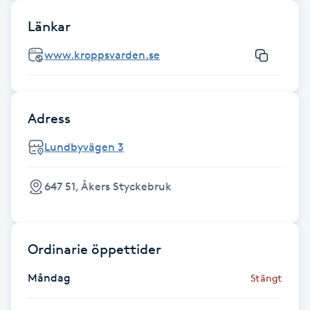
Fransk manikyr
Länkar
Fransrengöring
www.kroppsvarden.se
Frekvensterapi
Adress
Friskvård
Lundbyvägen 3
Friskvårdsmassage
647 51, Åkers Styckebruk
Frisör
Funktionsanalys
Ordinarie öppettider
Måndag
Stängt
Färgning