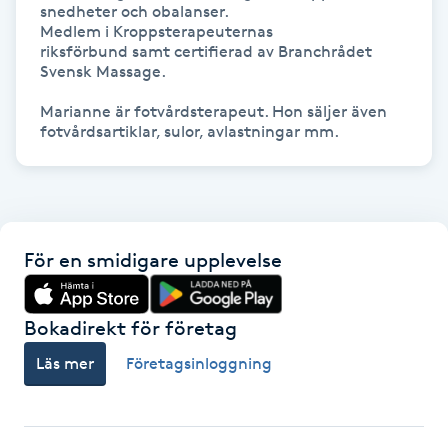
snedheter och obalanser.

Hot Stone Massage
Medlem i Kroppsterapeuternas 

riksförbund samt certifierad av Branchrådet 
Hot yoga
Svensk Massage. 

Marianne är fotvårdsterapeut. Hon säljer även 
Hudföryngring
fotvårdsartiklar, sulor, avlastningar mm. 
Huduppstramning
Hudvård
För en smidigare upplevelse
Hyaluronsyra
Bokadirekt för företag
Hyperhidros
Läs mer
Företagsinloggning
Hypnos