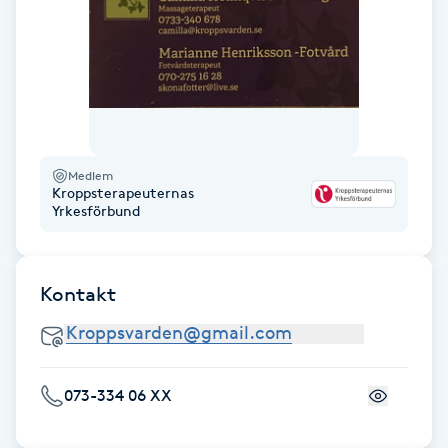
Fotsvamp
Fotvård
Fransar
Medlem
Fransborttagning
Kroppsterapeuternas
Yrkesförbund
Fransfärgning
Kontakt
Fransförlängning
Fransförlängning Megavolym
073-334 06 XX
Fransförlängning Volym