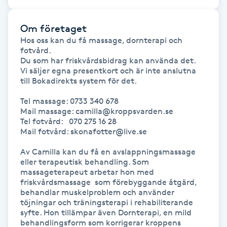
Gua Sha-massage
Om företaget
H
Hos oss kan du få massage, dornterapi och 
fotvård.

Du som har friskvårdsbidrag kan använda det.

Hatha Yoga
Vi säljer egna presentkort och är inte anslutna 
till Bokadirekts system för det.

Headspa
Tel massage: 0733 340 678

Mail massage: camilla@kroppsvarden.se

Healing
Tel fotvård:   070 275 16 28

Mail fotvård: skonafotter@live.se 

Herrklippning
Av Camilla kan du få en avslappningsmassage 
eller terapeutisk behandling. Som 
massageterapeut arbetar hon med 
HIFU
friskvårdsmassage  som förebyggande åtgärd, 
behandlar muskelproblem och använder 
töjningar och träningsterapi i rehabiliterande 
Hollywood Peel
syfte. Hon tillämpar även Dornterapi, en mild 
behandlingsform som korrigerar kroppens 