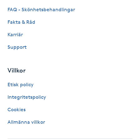
FAQ - Skönhetsbehandlingar
IPL hårborttagning
Fakta & Råd
IR-massage
Karriär
J
Support
Japansk massage
K
Villkor
K18
Etisk policy
Katun fransar
Integritetspolicy
Cookies
Kemisk peeling
Allmänna villkor
Keratinbehandling