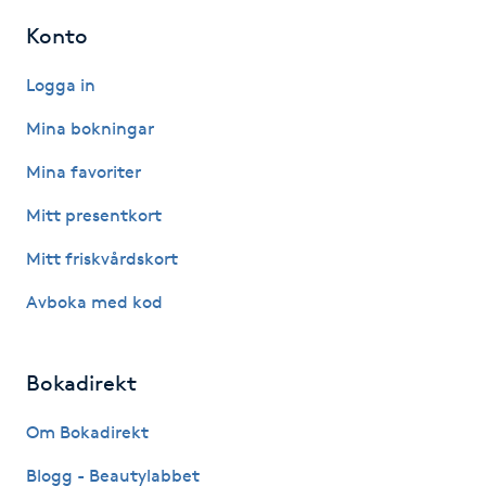
Hårborttagning
Konto
Hårbottenbehandling
Logga in
Mina bokningar
Hårförlängning
Mina favoriter
Hårvård
Mitt presentkort
Hälsa
Mitt friskvårdskort
Avboka med kod
Hälsprickor
I
Bokadirekt
Idrottsmassage
Om Bokadirekt
IPL
Blogg - Beautylabbet