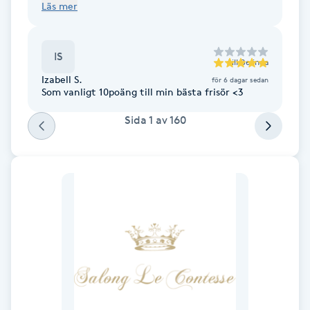
Läs mer
Fotsvamp
Fotvård
IS
till
Belinda
Izabell S.
för 6 dagar sedan
Fransar
Som vanligt 10poäng till min bästa frisör <3
Sida
1
av
160
Fransborttagning
Fransfärgning
Fransförlängning
Fransförlängning Megavolym
Fransförlängning Volym