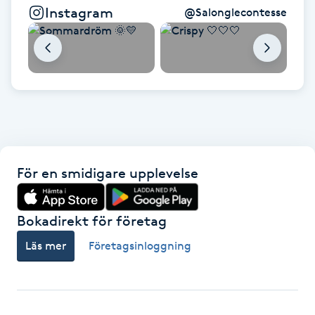
Hot Stone Massage
Instagram
@
Salonglecontesse
Hot yoga
Hudföryngring
Huduppstramning
Hudvård
För en smidigare upplevelse
Hyaluronsyra
Bokadirekt för företag
Hyperhidros
Läs mer
Företagsinloggning
Hypnos