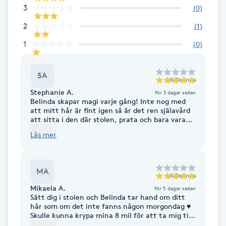
3
(
0
)
F
2
(
1
)
Face framing
1
(
0
)
Faceliftmassage
SA
till
Belinda
Stephanie A.
för 3 dagar sedan
Fet hårbotten
Belinda skapar magi varje gång! Inte nog med
att mitt hår är fint igen så är det ren själavård
att sitta i den där stolen, prata och bara vara
Fettreducering
sig själv en stund! Tack bästa Belinda för att du
Läs mer
står ut med mig år efter år 😜❤️
Fibromassage
MA
till
Belinda
Fillers
Mikaela A.
för 5 dagar sedan
Sätt dig i stolen och Belinda tar hand om ditt
hår som om det inte fanns någon morgondag ♥️
Fotmassage
Skulle kunna krypa mina 8 mil för att ta mig till
klippstolen, värt varenda skrubbsår! ♥️✂️