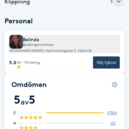
Klippning
Cryoterapi
3
D
Personal
Damklippning
Belinda
Dermapen
@salonglecontesse
NUVARANDE ADRESS: Hantverkargatan 2, Västerås
Diamantslipning
5.0
Välj tjänst
753
betyg
E
Enzympeeling
Omdömen
5
5
Extensions
av
Extensions borttagning
5
(
750
)
4
(
2
)
Eyeliner-tatuering