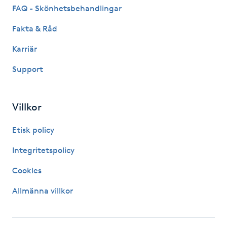
FAQ - Skönhetsbehandlingar
IPL hårborttagning
Fakta & Råd
IR-massage
Karriär
J
Support
Japansk massage
K
Villkor
K18
Etisk policy
Integritetspolicy
Katun fransar
Cookies
Kemisk peeling
Allmänna villkor
Keratinbehandling