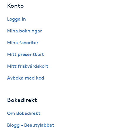
Hårborttagning
Konto
Logga in
Hårbottenbehandling
Mina bokningar
Hårförlängning
Mina favoriter
Hårvård
Mitt presentkort
Mitt friskvårdskort
Hälsa
Avboka med kod
Hälsprickor
I
Bokadirekt
Idrottsmassage
Om Bokadirekt
Blogg - Beautylabbet
IPL