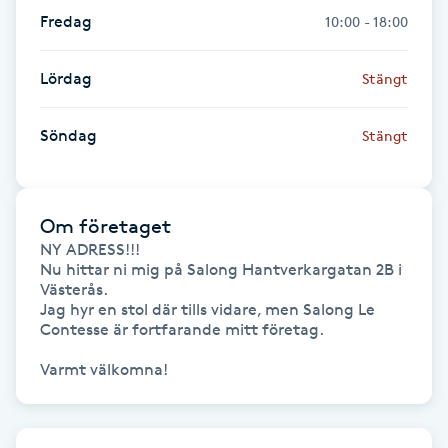
Fredag
10:00 - 18:00
Gua Sha-massage
H
Lördag
Stängt
Hatha Yoga
Söndag
Stängt
Headspa
Om företaget
Healing
NY ADRESS!!!

Nu hittar ni mig på Salong Hantverkargatan 2B i 
Västerås.

Herrklippning
Jag hyr en stol där tills vidare, men Salong Le 
Contesse är fortfarande mitt företag.

HIFU
Varmt välkomna!
Hollywood Peel