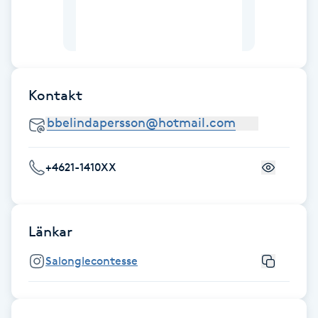
Fransk manikyr
Fransrengöring
Kontakt
Frekvensterapi
Friskvård
+4621-1410XX
Friskvårdsmassage
Frisör
Länkar
Funktionsanalys
Salonglecontesse
Färgning