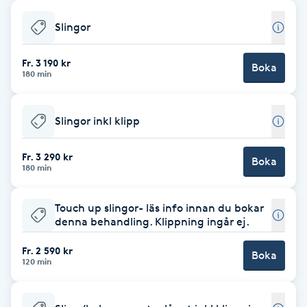
Babylights
Slingor
Balayage
Fr. 3 190 kr
Boka
180 min
Bambumassage
Slingor inkl klipp
Barber
Fr. 3 290 kr
Boka
180 min
Barnklippning
Touch up slingor- läs info innan du bokar
BIAB
denna behandling. Klippning ingår ej.
Fr. 2 590 kr
Blowout
Boka
120 min
Bottenfärg