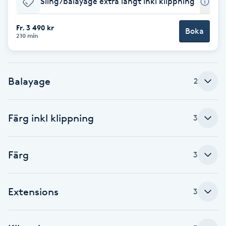
Sling/balayage extra långt inkl klippning
Brynformning
Fr. 3 490 kr
Boka
210 min
Brynfärgning
Brynplockning
Balayage
2
Bröllopsuppsättning
Färg inkl klippning
3
C
Celluliter
Färg
3
Coachning
Extensions
3
Color correction