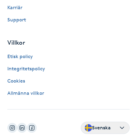
Hårborttagning
Karriär
Support
Hårbottenbehandling
Hårförlängning
Villkor
Hårvård
Etisk policy
Integritetspolicy
Hälsa
Cookies
Hälsprickor
Allmänna villkor
I
Idrottsmassage
Svenska
IPL