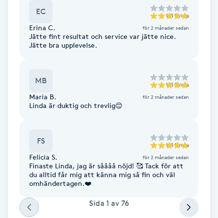
EC
F
till
Linda
Erina C.
för 2 månader sedan
Jätte fint resultat och service var jätte nice.
Face framing
Jätte bra upplevelse.
Faceliftmassage
MB
till
Linda
Fet hårbotten
Maria B.
för 2 månader sedan
Linda är duktig och trevlig😊
Fettreducering
FS
till
Linda
Fibromassage
Felicia S.
för 2 månader sedan
Finaste Linda, jag är såååå nöjd! 🥰 Tack för att
Fillers
du alltid får mig att känna mig så fin och väl
omhändertagen.❤️
Fotmassage
Sida
1
av
76