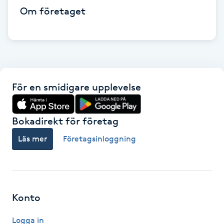
Om företaget
Gua Sha-massage
H
Hatha Yoga
För en smidigare upplevelse
Headspa
Healing
Bokadirekt för företag
Läs mer
Företagsinloggning
Herrklippning
HIFU
Konto
Hollywood Peel
Logga in