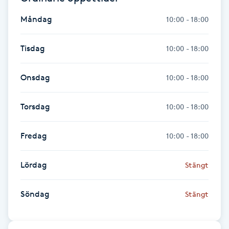
Föning
Måndag
10:00 - 18:00
G
Tisdag
10:00 - 18:00
Gel naglar
Onsdag
10:00 - 18:00
Gelenaglar
Torsdag
10:00 - 18:00
Gellack
Fredag
10:00 - 18:00
Gellack med förstärkning
Lördag
Stängt
Gravidmassage
Söndag
Gravidyoga
Stängt
Gruppträning