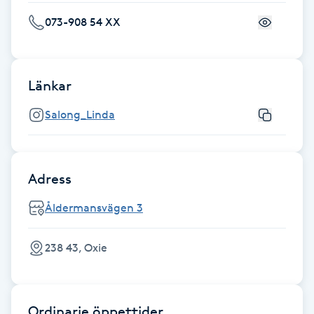
Fransk manikyr
073-908 54 XX
Fransrengöring
Länkar
Frekvensterapi
Salong_Linda
Friskvård
Friskvårdsmassage
Adress
Åldermansvägen 3
Frisör
238 43, Oxie
Funktionsanalys
Färgning
Ordinarie öppettider