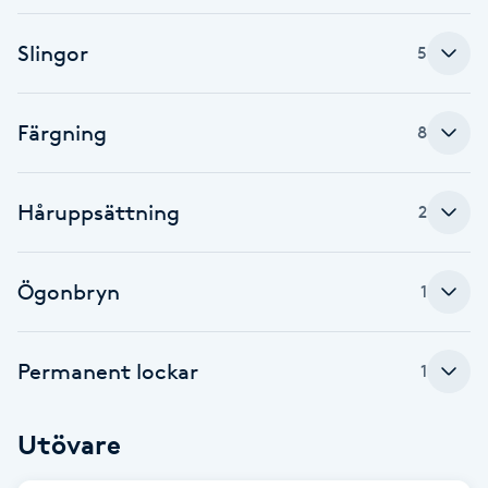
Brynformning
Slingor
5
Brynfärgning
Färgning
8
Brynplockning
Håruppsättning
2
Bröllopsuppsättning
C
Ögonbryn
1
Celluliter
Permanent lockar
Coachning
1
Color correction
Utövare