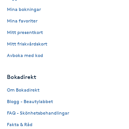
Hot Stone Massage
Mina bokningar
Hot yoga
Mina favoriter
Mitt presentkort
Hudföryngring
Mitt friskvårdskort
Huduppstramning
Avboka med kod
Hudvård
Bokadirekt
Hyaluronsyra
Om Bokadirekt
Hyperhidros
Blogg - Beautylabbet
FAQ - Skönhetsbehandlingar
Hypnos
Fakta & Råd