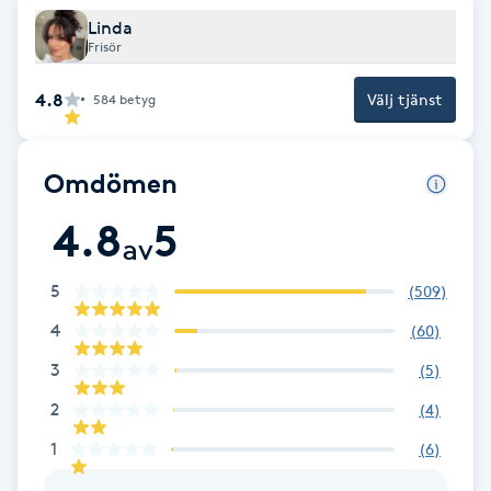
Cryoterapi
Linda
D
Frisör
Damklippning
4.8
Välj tjänst
584
betyg
Dermapen
Omdömen
Diamantslipning
4.8
5
av
E
5
(
509
)
Enzympeeling
4
(
60
)
Extensions
3
(
5
)
2
(
4
)
Extensions borttagning
1
(
6
)
Eyeliner-tatuering