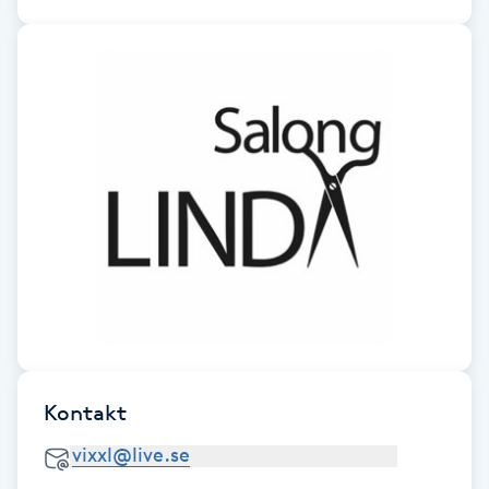
Fotsvamp
Fotvård
Fransar
Fransborttagning
Fransfärgning
Fransförlängning
Fransförlängning Megavolym
Kontakt
Fransförlängning Volym